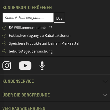
KUNDENKONTO ERÖFFNEN
Gib hier deine E-Mail-Adresse ein und erstelle im nächsten Schri
E-Mail-Adresse
5€ Willkommensrabatt **
Exklusiver Zugang zu Rabattaktionen
Speichere Produkte auf Deinem Merkzettel
Geburtstagsüberraschung
KUNDENSERVICE
ÜBER DIE BERGFREUNDE
VERTRAG WIDERRUFEN