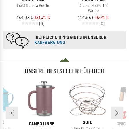
Field Barista Kettle
Classic Kettle 1.8
Kanne
154,95 €
131,71 €
114,95 €
97,71 €
(0)
(0)
HILFREICHE TIPPS GIBT'S IN UNSERER
KAUFBERATUNG
UNSERE BESTSELLER FÜR DICH
15
Raba
MARKE
SK
SOTO
MARKE
MARK
CAMPO LIBRE
ORIGI
Artikel
ffee Pot
Helix Coffee Maker