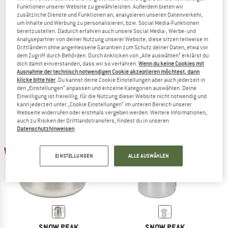
Funktionen unserer Website zu gewährleisten. Außerdem bieten wir
zusätzliche Dienste und Funktionen an, analysieren unseren Datenverkehr,
um Inhalte und Werbung zu personalisieren, bzw. Social Media-Funktionen
bereitzustellen. Dadurch erfahren auch unsere Social Media-, Werbe- und
SNOW PEAK
SNOW PEAK
Analysepartner von deiner Nutzung unserer Website; diese sitzen teilweise in
Drittländern ohne angemessene Garantien zum Schutz deiner Daten, etwa vor
Folding Coffee Drip
Field Barista Dripper
dem Zugriff durch Behörden. Durch Anklicken von „Alle auswählen“ erklärst du
Kaffeefilter
Kaffeefilter
dich damit einverstanden, dass wir so verfahren.
Wenn du keine Cookies mit
47,95 €
40,76 €
73,95 €
62,86 €
Ausnahme der technisch notwendigen Cookie akzeptieren möchtest, dann
klicke bitte hier
. Du kannst deine Cookie Einstellungen aber auch jederzeit in
4,5
(2)
5,0
(1)
den „Einstellungen“ anpassen und einzelne Kategorien auswählen. Deine
Einwilligung ist freiwillig, für die Nutzung dieser Website nicht notwendig und
kann jederzeit unter „Cookie Einstellungen“ im unteren Bereich unserer
Webseite widerrufen oder erstmals vergeben werden. Weitere Informationen,
auch zu Risiken der Drittlandstransfers, findest du in unseren
Datenschutzhinweisen
.
15%
15%
EINSTELLUNGEN
ALLE AUSWÄHLEN
SNOW PEAK
SNOW PEAK