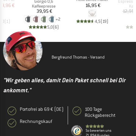
Artikel
Artikel
Giorgio 0,6
Espresso Ma
eis
duzierter Preis
Preis
59,96 €
16,95 €
Produktgruppe
Pro
Kaffeepresse
Kaf
Preis
39,95 €
12,95 
+
2
5,0
(
1
)
4,5
(
19
)
5,0
(
6
)
Bergfreund Thomas - Versand
"Wir geben alles, damit Dein Paket schnell bei Dir
ankommt."
Portofrei ab 69 € (DE)
100 Tage
Rückgaberecht
Rechnungskauf
So bewerten uns
71.894 Kunden