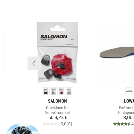
(4)
Freizeit
(3)
Hanwag
(4)
Reisen
(8)
Lowa
(3)
Roadrunning
(1)
Salomon
(3)
Running
(2)
Woolpower
(3)
Trailrunning
(4)
Workout
MARKE
MAR
SALOMON
LOW
Artikel
Artikel
Quicklace Kit
Fußbett
e
Produktgruppe
Produkt
Schnürsenkel
Einleges
Preis
Pr
ab
9,25 €
8,00 
)
0,0
(
0
)
4