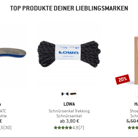
TOP PRODUKTE DEINER LIEBLINGSMARKEN
20%
Rabatt
KE
MARKE
M
A
LOWA
H
Artikel
Artik
 ATC
Schnürsenkel Trekking
Shoe
gruppe
Produktgruppe
Pro
ohle
Schnürsenkel
Sch
eis
Preis
€
ab
3,80 €
5,50 
,5
(
30
)
4,9
(
7
)