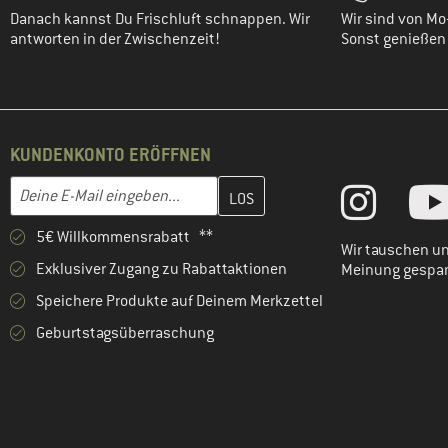
Danach kannst Du Frischluft schnappen. Wir
Wir sind von Mo-
antworten in der Zwischenzeit!
Sonst genießen w
KUNDENKONTO ERÖFFNEN
Gib hier deine E-Mail-Adresse ein und erstelle im nächsten Schri
E-Mail-Adresse
5€ Willkommensrabatt **
Wir tauschen un
Exklusiver Zugang zu Rabattaktionen
Meinung gespa
Speichere Produkte auf Deinem Merkzettel
Geburtstagsüberraschung