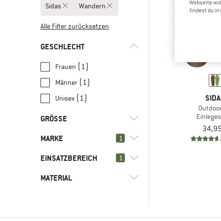
Webseite wid
Sidas
Wandern
findest du i
Alle Filter zurücksetzen
GESCHLECHT
(1)
Frauen
(1)
Männer
SIDA
(1)
Unisex
Outdoo
Einlege
GRÖSSE
34,95
MARKE
1
35
36
37
38
39
EINSATZBEREICH
1
41
42
43
44
45
MATERIAL
(0)
Wandern
46
48
(4)
Alltag
(1)
Sidas
(1)
Kunstleder
(4)
Fitness
(3)
Blasenstopper
(1)
Synthetik