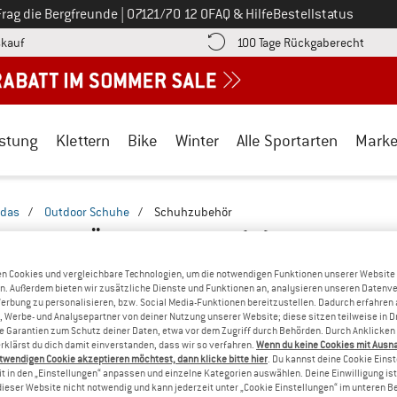
Ruf uns an unter
Frag die Bergfreunde
|
07121/70 12 0
FAQ & Hilfe
Bestellstatus
Finde die Zahlungs-Infos hier! Öffnet sich in einer Infobox
Gehe h
kauf
100 Tage Rückgaberecht
stung
Klettern
Bike
Winter
Alle Sportarten
Mark
idas
/
Outdoor Schuhe
/
Schuhzubehör
HUHZUBEHÖR - WANDERN
(1)
n Cookies und vergleichbare Technologien, um die notwendigen Funktionen unserer Website
n. Außerdem bieten wir zusätzliche Dienste und Funktionen an, analysieren unseren Datenv
Werbung zu personalisieren, bzw. Social Media-Funktionen bereitzustellen. Dadurch erfahren
, Werbe- und Analysepartner von deiner Nutzung unserer Website; diese sitzen teilweise in D
Garantien zum Schutz deiner Daten, etwa vor dem Zugriff durch Behörden. Durch Anklicken 
rklärst du dich damit einverstanden, dass wir so verfahren.
Wenn du keine Cookies mit Ausn
twendigen Cookie akzeptieren möchtest, dann klicke bitte hier
. Du kannst deine Cookie Eins
t in den „Einstellungen“ anpassen und einzelne Kategorien auswählen. Deine Einwilligung ist f
dieser Website nicht notwendig und kann jederzeit unter „Cookie Einstellungen“ im unteren B