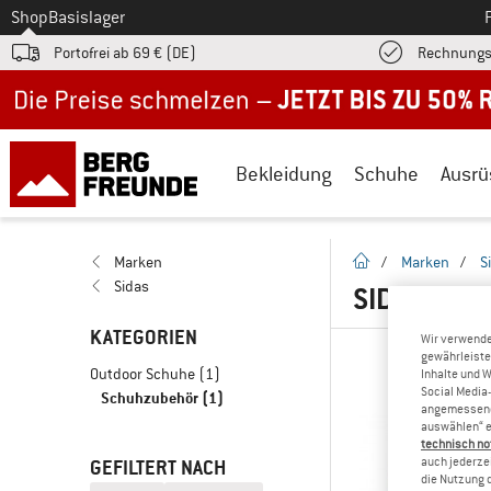
Zum
Shop
Basislager
Portofrei ab 69 € (DE)
Rechnungs
Jetzt bis zu 50% Rabatt im Sommer Sale
Bekleidung
Schuhe
Ausrü
Startseite
Marken
/
Marken
/
S
Sidas
SIDAS SC
KATEGORIEN
Wir verwende
gewährleiste
Outdoor Schuhe
(1)
Inhalte und 
Social Media-
Schuhzubehör
(1)
angemessene 
auswählen“ e
technisch no
auch jederzei
GEFILTERT NACH
die Nutzung 