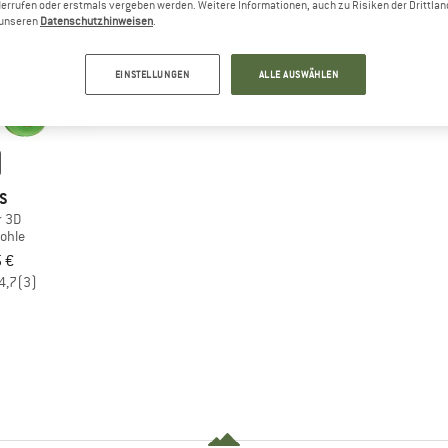
errufen oder erstmals vergeben werden. Weitere Informationen, auch zu Risiken der Drittlan
n unseren
Datenschutzhinweisen
.
EINSTELLUNGEN
ALLE AUSWÄHLEN
S
r 3D
sohle
 €
4,7
(3)