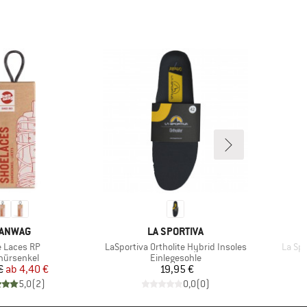
ARKE
MARKE
ANWAG
LA SPORTIVA
el
Artikel
Artikel
 Laces RP
LaSportiva Ortholite Hybrid Insoles
La Spo
duktgruppe
Produktgruppe
nürsenkel
Einlegesohle
Preis
reduzierter Preis
Preis
€
ab
4,40 €
19,95 €
5,0
(
2
)
0,0
(
0
)