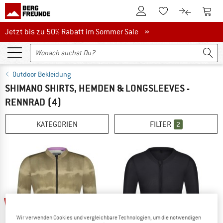
Zum Kundenkonto
Zum 
Zum Merkzettel.
Zum Produk
Jetzt bis zu 50% Rabatt im Sommer Sale
Jetzt bis zu 50% Rabatt im Sommer Sale »
Outdoor Bekleidung
SHIMANO SHIRTS, HEMDEN & LONGSLEEVES -
RENNRAD
(4)
KATEGORIEN
FILTER
2
65%
65%
Wir verwenden Cookies und vergleichbare Technologien, um die notwendigen