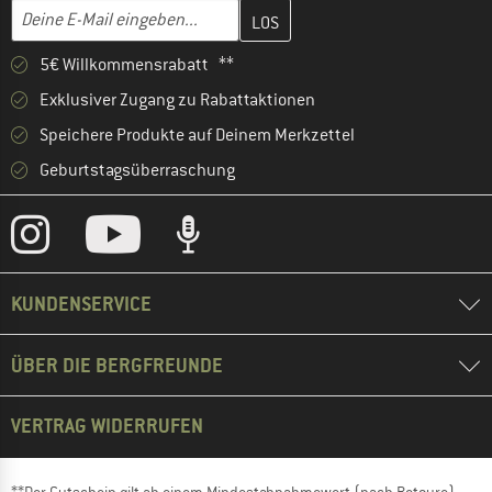
Gib hier deine E-Mail-Adresse ein und erstelle im nächsten Schri
E-Mail-Adresse
5€ Willkommensrabatt **
Exklusiver Zugang zu Rabattaktionen
Speichere Produkte auf Deinem Merkzettel
Geburtstagsüberraschung
KUNDENSERVICE
ÜBER DIE BERGFREUNDE
VERTRAG WIDERRUFEN
**Der Gutschein gilt ab einem Mindestabnahmewert (nach Retoure)