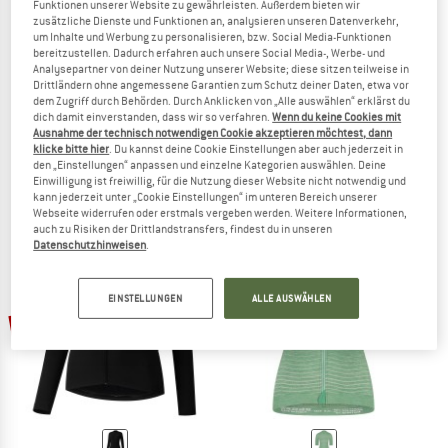
Funktionen unserer Website zu gewährleisten. Außerdem bieten wir
zusätzliche Dienste und Funktionen an, analysieren unseren Datenverkehr,
um Inhalte und Werbung zu personalisieren, bzw. Social Media-Funktionen
bereitzustellen. Dadurch erfahren auch unsere Social Media-, Werbe- und
Analysepartner von deiner Nutzung unserer Website; diese sitzen teilweise in
Drittländern ohne angemessene Garantien zum Schutz deiner Daten, etwa vor
dem Zugriff durch Behörden. Durch Anklicken von „Alle auswählen“ erklärst du
SHIMANO
SHIMANO
dich damit einverstanden, dass wir so verfahren.
Wenn du keine Cookies mit
Evolve Corsa Short Sleeves Jersey
Women's Piuma Short Sleeves Jerse
Ausnahme der technisch notwendigen Cookie akzeptieren möchtest, dann
Radtrikot
Radtrikot
klicke bitte hier
. Du kannst deine Cookie Einstellungen aber auch jederzeit in
den „Einstellungen“ anpassen und einzelne Kategorien auswählen. Deine
189,95 €
66,48 €
99,95 €
34,98 €
Einwilligung ist freiwillig, für die Nutzung dieser Website nicht notwendig und
(0)
(0)
kann jederzeit unter „Cookie Einstellungen“ im unteren Bereich unserer
Webseite widerrufen oder erstmals vergeben werden. Weitere Informationen,
auch zu Risiken der Drittlandstransfers, findest du in unseren
Datenschutzhinweisen
.
EINSTELLUNGEN
ALLE AUSWÄHLEN
65%
65%