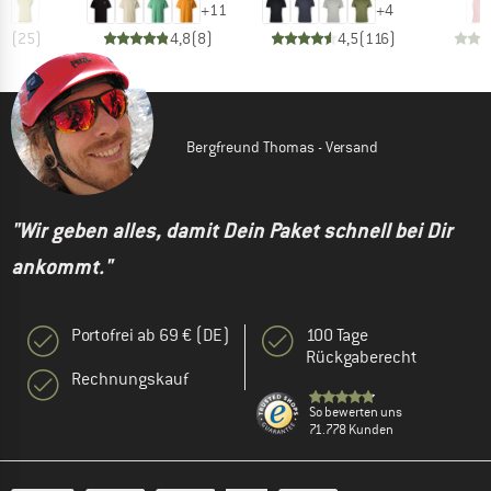
+
11
+
4
,9
(
25
)
4,8
(
8
)
4,5
(
116
)
Bergfreund Thomas - Versand
"Wir geben alles, damit Dein Paket schnell bei Dir
ankommt."
Portofrei ab 69 € (DE)
100 Tage
Rückgaberecht
Rechnungskauf
So bewerten uns
71.778 Kunden