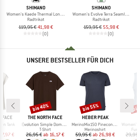
SHIMANO
SHIMANO
Women's Kaede Thermal Long Sleeve
Women's Evolve Terra Seamless Shor
Radtrikot
Radtrikot
119,95 €
41,98 €
159,95 €
55,98 €
(0)
(0)
UNSERE BESTSELLER FÜR DICH
bis 40%
bis 55%
bis
Rabatt
Rabatt
Raba
MARKE
MARKE
 FACE
THE NORTH FACE
HEBER PEAK
Artikel
Artikel
Artikel
ken Tank
Evolution Simple Dome Short Sleeve
MerinoMix150 PineconeHe. II T-Shirt
Women's Performanc
ktgruppe
Produktgruppe
Produktgruppe
Prod
t
T-Shirt
Merinoshirt
Funk
eis
duzierter Preis
Preis
reduzierter Preis
Preis
reduzierter Preis
27,97 €
26,95 €
ab
16,17 €
59,95 €
ab
26,98 €
29,95 