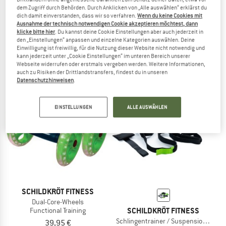
SCHILDKRÖT FITNESS
dem Zugriff durch Behörden. Durch Anklicken von „Alle auswählen“ erklärst du
dich damit einverstanden, dass wir so verfahren.
Wenn du keine Cookies mit
3 in 1 Massage Roller
Ausnahme der technisch notwendigen Cookie akzeptieren möchtest, dann
SCHILDKRÖT FITNESS
Faszienrolle
klicke bitte hier
. Du kannst deine Cookie Einstellungen aber auch jederzeit in
Expander Resistance Tubes
49,95 €
den „Einstellungen“ anpassen und einzelne Kategorien auswählen. Deine
Fitnessband
Einwilligung ist freiwillig, für die Nutzung dieser Website nicht notwendig und
3,0
(3)
kann jederzeit unter „Cookie Einstellungen“ im unteren Bereich unserer
59,95 €
Webseite widerrufen oder erstmals vergeben werden. Weitere Informationen,
(0)
auch zu Risiken der Drittlandstransfers, findest du in unseren
Datenschutzhinweisen
.
EINSTELLUNGEN
ALLE AUSWÄHLEN
SCHILDKRÖT FITNESS
Dual-Core-Wheels
SCHILDKRÖT FITNESS
Functional Training
Schlingentrainer / Suspension-Traine
39,95 €