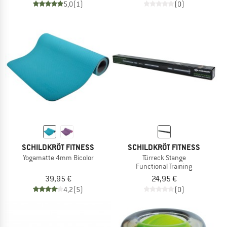
5,0
(1)
(0)
SCHILDKRÖT FITNESS
SCHILDKRÖT FITNESS
Yogamatte 4mm Bicolor
Türreck Stange
Functional Training
39,95 €
24,95 €
4,2
(5)
(0)