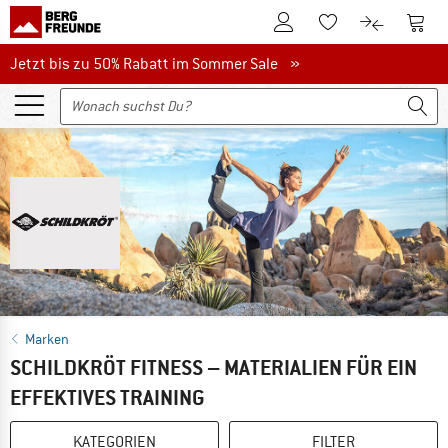
Zum Kundenkonto
Zum 
Zum Merkzettel.
Zum Produk
Jetzt bis zu 50% Rabatt im Sommer Sale
Jetzt bis zu 50% Rabatt im Sommer Sale »
Marken
SCHILDKRÖT FITNESS – MATERIALIEN FÜR EIN
EFFEKTIVES TRAINING
KATEGORIEN
FILTER