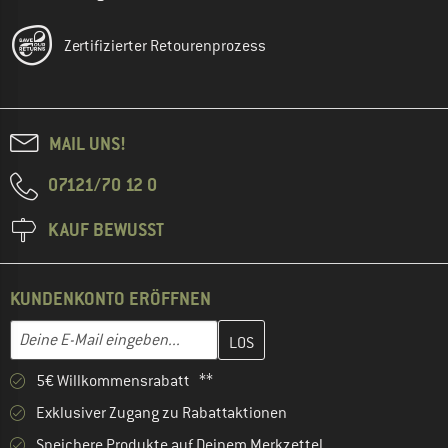
Zertifizierter Retourenprozess
MAIL UNS!
07121/70 12 0
KAUF BEWUSST
KUNDENKONTO ERÖFFNEN
Gib hier deine E-Mail-Adresse ein und erstelle im nächsten Schri
E-Mail-Adresse
5€ Willkommensrabatt **
Exklusiver Zugang zu Rabattaktionen
Speichere Produkte auf Deinem Merkzettel