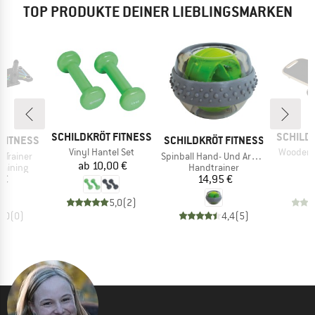
TOP PRODUKTE DEINER LIEBLINGSMARKEN
MARKE
MARKE
SCHILDKRÖT FITNESS
SCHILD
MARKE
FITNESS
SCHILDKRÖT FITNESS
Artikel
Artikel
Vinyl Hantel Set
Wooden 
Artikel
 Trainer
Spinball Hand- Und Armtrainer
Preis
ab
10,00 €
6
ppe
Produktgruppe
raining
Handtrainer
eis
Preis
 €
14,95 €
5,0
(
2
)
0,0
(
0
)
4,4
(
5
)