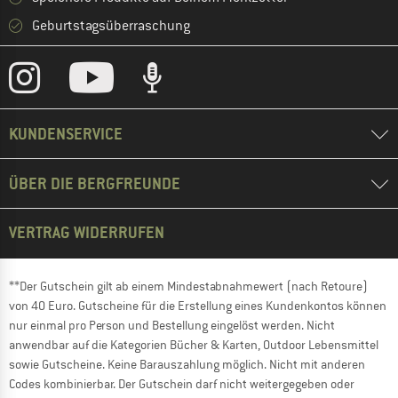
Geburtstagsüberraschung
KUNDENSERVICE
ÜBER DIE BERGFREUNDE
VERTRAG WIDERRUFEN
**Der Gutschein gilt ab einem Mindestabnahmewert (nach Retoure)
von 40 Euro. Gutscheine für die Erstellung eines Kundenkontos können
nur einmal pro Person und Bestellung eingelöst werden. Nicht
anwendbar auf die Kategorien Bücher & Karten, Outdoor Lebensmittel
sowie Gutscheine. Keine Barauszahlung möglich. Nicht mit anderen
Codes kombinierbar. Der Gutschein darf nicht weitergegeben oder