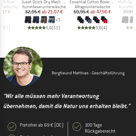
Artikel
Artikel
Artikel
esh Brief
Quest Quick-Dry Mesh Boxer Brief Fly 6''
Essential Cotton Boxer Brief Fly 3-Pack
Multi-Sport Me
e
Produktgruppe
Produktgruppe
Produktg
terwäsche
Kunstfaserunterwäsche
Alltagsunterwäsche
Kunstfas
eis
duzierter Preis
Preis
reduzierter Preis
Preis
reduzierter Preis
8,17 €
32,95 €
ab
23,07 €
59,95 €
ab
47,96 €
27,95 
+
5
5,0
(
1
)
5,0
(
11
)
5,0
(
4
)
Bergfreund Matthias - Geschäftsführung
"Wir alle müssen mehr Verantwortung
übernehmen, damit die Natur uns erhalten bleibt."
Portofrei ab 69 € (DE)
100 Tage
Rückgaberecht