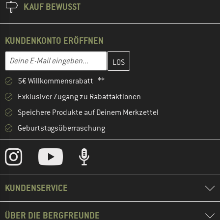
KAUF BEWUSST
KUNDENKONTO ERÖFFNEN
Gib hier deine E-Mail-Adresse ein und erstelle im nächsten Schri
E-Mail-Adresse
5€ Willkommensrabatt **
Exklusiver Zugang zu Rabattaktionen
Speichere Produkte auf Deinem Merkzettel
Geburtstagsüberraschung
KUNDENSERVICE
ÜBER DIE BERGFREUNDE