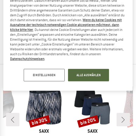
bereitzustellen. Dadurch erfahren auch unsere Social Media-, Werbe- und
Analysepartner von deiner Nutzung unserer Website; diese sitzen teilweise in
Drittländern ohne angemessene Garantien zum Schutz deiner Daten, etwa vor
dem Zugriff durch Behörden. Durch Anklicken von „Alle auswählen“ erklärst du
dich damit einverstanden, dass wir so verfahren.
Wenn du keine Cookies mit
SAXX
SAXX
Ausnahme der technisch notwendigen Cookie akzeptieren möchtest, dann
klicke bitte hier
. Du kannst deine Cookie Einstellungen aber auch jederzeit in
Multi-Sport Mesh Boxer Brief Fly 2-Pack
Smooth Flex Light Compression Long 
den „Einstellungen“ anpassen und einzelne Kategorien auswählen. Deine
Kunstfaserunterwäsche
Kunstfaserunterwäsche
Einwilligung ist freiwillig, für die Nutzung dieser Website nicht notwendig und
44,95 €
31,47 €
38,95 €
27,27 €
kann jederzeit unter „Cookie Einstellungen“ im unteren Bereich unserer
5,0
(1)
1,0
(1)
Webseite widerrufen oder erstmals vergeben werden. Weitere Informationen,
auch zu Risiken der Drittlandstransfers, findest du in unseren
Datenschutzhinweisen
.
TOP PRODUKTE DEINER LIEBLINGSMARKEN
EINSTELLUNGEN
ALLE AUSWÄHLEN
bis 30%
bis 20%
bis
Rabatt
Rabatt
Raba
KE
MARKE
MARKE
X
SAXX
SAXX