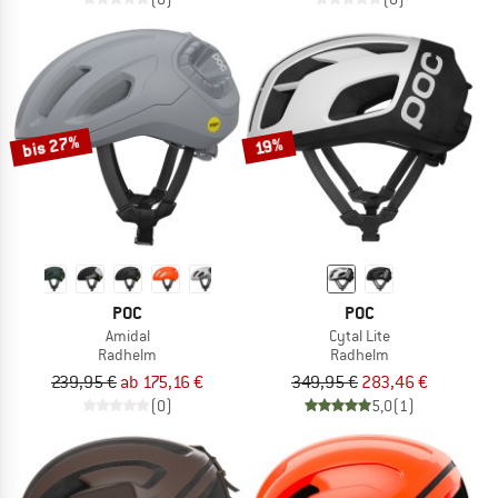
bis 27%
19%
POC
POC
Amidal
Cytal Lite
Radhelm
Radhelm
239,95 €
ab 175,16 €
349,95 €
283,46 €
(0)
5,0
(1)