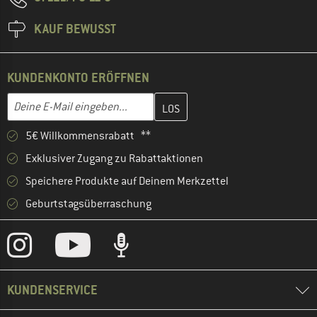
KAUF BEWUSST
KUNDENKONTO ERÖFFNEN
Gib hier deine E-Mail-Adresse ein und erstelle im nächsten Schri
E-Mail-Adresse
5€ Willkommensrabatt **
Exklusiver Zugang zu Rabattaktionen
Speichere Produkte auf Deinem Merkzettel
Geburtstagsüberraschung
KUNDENSERVICE