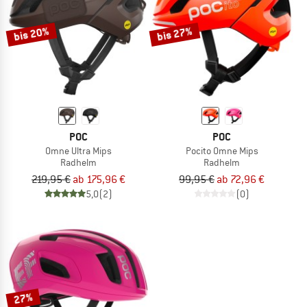
bis 20%
bis 27%
POC
POC
Omne Ultra Mips
Pocito Omne Mips
Radhelm
Radhelm
219,95 €
ab 175,96 €
99,95 €
ab 72,96 €
5,0
(2)
(0)
27%