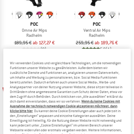
POC
POC
Omne Air Mips
Ventral Air Mips
Radhelm
Radhelm
189,95 €
ab 127,27 €
259,95 €
ab 189,76 €
(0)
5,0
(1)
Wir verwenden Cookies und vergleichbare Technologien, um die notwendigen
Funktionen unserer Website zu gewährleisten. Außerdem bieten wir
zusätzliche Dienste und Funktionen an, analysieren unseren Datenverkehr,
um Inhalte und Werbung zu personalisieren, bzw. Social Media-Funktionen
bereitzustellen. Dadurch erfahren auch unsere Social Media-, Werbe- und
bis 29%
10%
Analysepartner von deiner Nutzung unserer Website; diese sitzen teilweise in
Drittländern ohne angemessene Garantien zum Schutz deiner Daten, etwa vor
dem Zugriff durch Behörden. Durch Anklicken von „Alle auswählen“ erklärst du
dich damit einverstanden, dass wir so verfahren.
Wenn du keine Cookies mit
Ausnahme der technisch notwendigen Cookie akzeptieren möchtest, dann
klicke bitte hier
. Du kannst deine Cookie Einstellungen aber auch jederzeit in
den „Einstellungen“ anpassen und einzelne Kategorien auswählen. Deine
Einwilligung ist freiwillig, für die Nutzung dieser Website nicht notwendig und
kann jederzeit unter „Cookie Einstellungen“ im unteren Bereich unserer
Webseite widerrufen oder erstmals vergeben werden. Weitere Informationen,
POC
POC