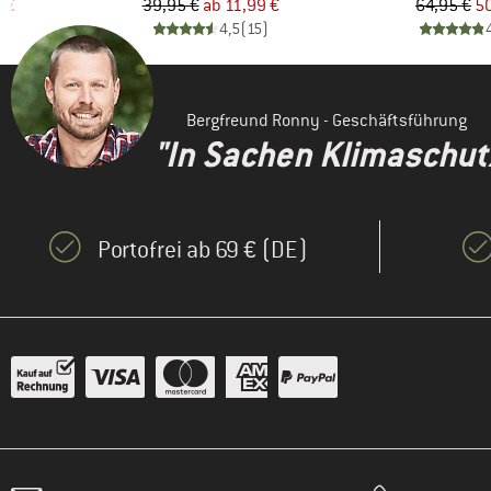
rter Preis
Preis
reduzierter Preis
Pr
re
 €
39,95 €
ab
11,99 €
64,95 €
50
)
4,5
(
15
)
Bergfreund Ronny - Geschäftsführung
"In Sachen Klimaschutz 
Portofrei ab 69 € (DE)