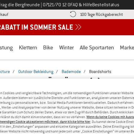
Ruf uns an unter
Frag die Bergfreunde
|
07121/70 12 0
FAQ & Hilfe
Bestellstatus
Finde die Zahlungs-Infos hier! Öffnet sich in einer Infobox
Gehe h
kauf
100 Tage Rückgaberecht
stung
Klettern
Bike
Winter
Alle Sportarten
Mark
icture
/
Outdoor Bekleidung
/
Bademode
/
Boardshorts
BOARDSHORTS FÜR MÄNNER
(4)
n Cookies und vergleichbare Technologien, um die notwendigen Funktionen unserer Website
n. Außerdem bieten wir zusätzliche Dienste und Funktionen an, analysieren unseren Datenv
Werbung zu personalisieren, bzw. Social Media-Funktionen bereitzustellen. Dadurch erfahren
, Werbe- und Analysepartner von deiner Nutzung unserer Website; diese sitzen teilweise in D
Garantien zum Schutz deiner Daten, etwa vor dem Zugriff durch Behörden. Durch Anklicken 
rklärst du dich damit einverstanden, dass wir so verfahren.
Wenn du keine Cookies mit Ausn
twendigen Cookie akzeptieren möchtest, dann klicke bitte hier
. Du kannst deine Cookie Eins
t in den „Einstellungen“ anpassen und einzelne Kategorien auswählen. Deine Einwilligung ist f
dieser Website nicht notwendig und kann jederzeit unter „Cookie Einstellungen“ im unteren B