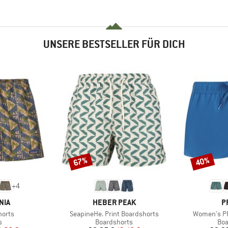
UNSERE BESTSELLER FÜR DICH
67%
40%
Rabatt
Rabatt
+
4
MARKE
M
NIA
HEBER PEAK
P
Artikel
Artikel
horts
SeapineHe. Print Boardshorts
Women's PR
ktgruppe
Produktgruppe
Pro
s
Boardshorts
Boa