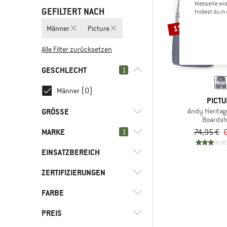
Webseite wid
GEFILTERT NACH
findest du i
15%
Männer
Picture
Alle Filter zurücksetzen
GESCHLECHT
1
(0)
Männer
PICTU
GRÖSSE
Andy Heritage
Boardsh
MARKE
74,95 €
6
1
XS
S
M
L
XL
EINSATZBEREICH
XXL
ZERTIFIZIERUNGEN
(4)
Schwimmen
(4)
Wassersport
(4)
Picture
FARBE
Wähle alle aus
(1)
adidas
PREIS
(2)
bluesign APPROVED
(2)
Billabong