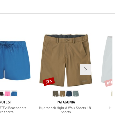
bis 
37%
Rabatt
Rabat
ARKE
MARKE
ROTEST
PATAGONIA
Artikel
Arti
TEvi Beachshort
Hydropeak Hybrid Walk Shorts 18''
Hyd
duktgruppe
Produktgruppe
rdshorts
Shorts