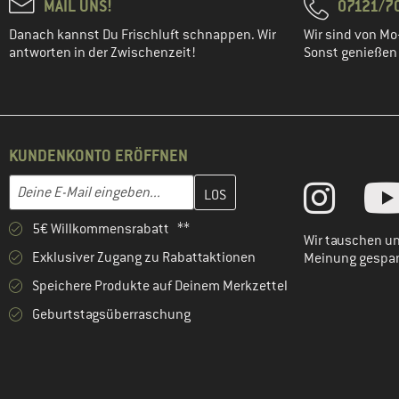
MAIL UNS!
07121/70
Danach kannst Du Frischluft schnappen. Wir
Wir sind von Mo-
antworten in der Zwischenzeit!
Sonst genießen w
KUNDENKONTO ERÖFFNEN
Gib hier deine E-Mail-Adresse ein und erstelle im nächsten Schri
E-Mail-Adresse
5€ Willkommensrabatt **
Wir tauschen un
Exklusiver Zugang zu Rabattaktionen
Meinung gespa
Speichere Produkte auf Deinem Merkzettel
Geburtstagsüberraschung