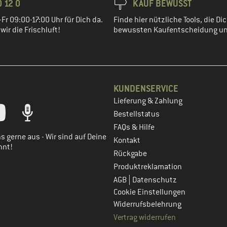
 12 0
KAUF BEWUSST
Fr 09:00-17:00 Uhr für Dich da.
Finde hier nützliche Tools, die Dic
ir die Frischluft!
bewussten Kaufentscheidung un
KUNDENSERVICE
Lieferung & Zahlung
tt dein Kundenkonto
Bestellstatus
FAQs & Hilfe
s gerne aus - Wir sind auf Deine
Kontakt
nnt!
Rückgabe
Produktreklamation
|
AGB
Datenschutz
Cookie Einstellungen
Widerrufsbelehrung
Vertrag widerrufen