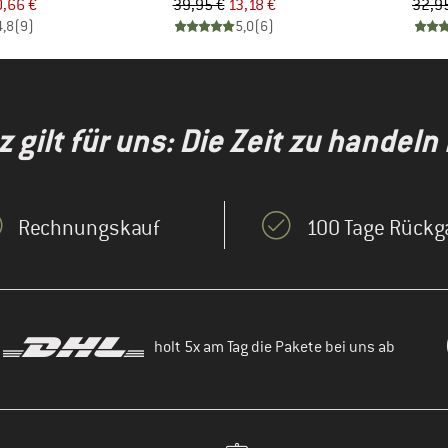
eis
duzierter Preis
Preis
reduzierter Preis
,66 €
39,95 €
13,18 €
32,9
4,8
(
9
)
5,0
(
6
)
gilt für uns: Die Zeit zu handeln i
Rechnungskauf
100 Tage Rückg
holt 5x am Tag die Pakete bei uns ab