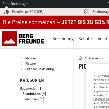
Zum
Shop
Basislager
Portofrei ab 69 € (DE)
Rechnungs
Jetzt bis zu 50% Rabatt im Sommer Sale
Bekleidung
Schuhe
Ausrü
Startseite
Marken
/
Marken
/
P
Picture
PICTURE 
Outdoor Bekleidung
Wir verwende
KATEGORIEN
gewährleiste
Inhalte und 
Social Media-
Bademode
(4)
angemessene 
Boardshorts
(4)
auswählen“ e
Badehosen
(1)
technisch no
auch jederzei
die Nutzung 