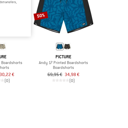
dstransfers,
50%
URE
PICTURE
d Boardshorts
Andy 17 Printed Boardshorts
horts
Boardshorts
30,22 €
69,95 €
34,98 €
(0)
(0)