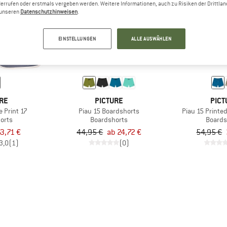
errufen oder erstmals vergeben werden. Weitere Informationen, auch zu Risiken der Drittlan
n unseren
Datenschutzhinweisen
.
bis 45%
45%
EINSTELLUNGEN
ALLE AUSWÄHLEN
RE
PICTURE
PICT
 Print 17
Piau 15 Boardshorts
Piau 15 Printe
orts
Boardshorts
Boards
3,71 €
44,95 €
ab 24,72 €
54,95 €
3,0
(1)
(0)