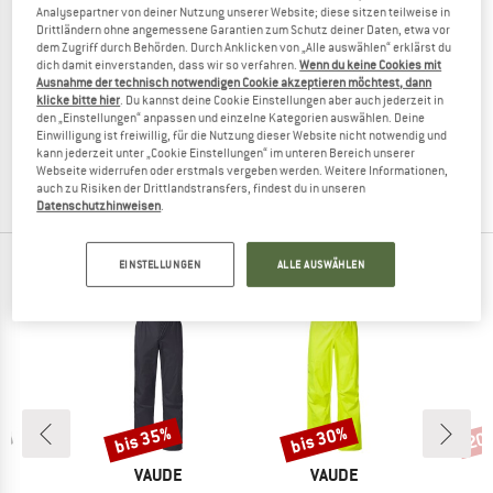
Analysepartner von deiner Nutzung unserer Website; diese sitzen teilweise in
Drittländern ohne angemessene Garantien zum Schutz deiner Daten, etwa vor
dem Zugriff durch Behörden. Durch Anklicken von „Alle auswählen“ erklärst du
dich damit einverstanden, dass wir so verfahren.
Wenn du keine Cookies mit
Ausnahme der technisch notwendigen Cookie akzeptieren möchtest, dann
PATAGONIA
PATAGONIA
klicke bitte hier
. Du kannst deine Cookie Einstellungen aber auch jederzeit in
Dirt Roamer Storm Pants
Women's Dirt Roamer Storm Pants
den „Einstellungen“ anpassen und einzelne Kategorien auswählen. Deine
Regenhose
Radhose
Einwilligung ist freiwillig, für die Nutzung dieser Website nicht notwendig und
kann jederzeit unter „Cookie Einstellungen“ im unteren Bereich unserer
289,95 €
ab 226,16 €
275,45 €
Webseite widerrufen oder erstmals vergeben werden. Weitere Informationen,
5,0
(2)
4,5
(2)
auch zu Risiken der Drittlandstransfers, findest du in unseren
Datenschutzhinweisen
.
EINSTELLUNGEN
ALLE AUSWÄHLEN
TOP PRODUKTE DEINER LIEBLINGSMARKEN
bis 35%
bis 30%
20
Rabatt
Rabatt
Raba
E
MARKE
MARKE
E
VAUDE
VAUDE