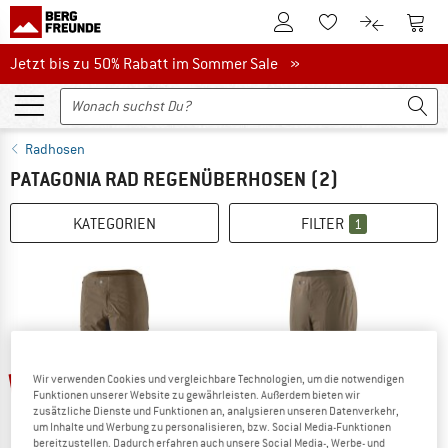
Zum Kundenkonto
Zum 
Zum Merkzettel.
Zum Produk
Jetzt bis zu 50% Rabatt im Sommer Sale
Jetzt bis zu 50% Rabatt im Sommer Sale »
Radhosen
PATAGONIA RAD REGENÜBERHOSEN
(2)
KATEGORIEN
FILTER
1
bis 22%
Wir verwenden Cookies und vergleichbare Technologien, um die notwendigen
Funktionen unserer Website zu gewährleisten. Außerdem bieten wir
zusätzliche Dienste und Funktionen an, analysieren unseren Datenverkehr,
um Inhalte und Werbung zu personalisieren, bzw. Social Media-Funktionen
bereitzustellen. Dadurch erfahren auch unsere Social Media-, Werbe- und