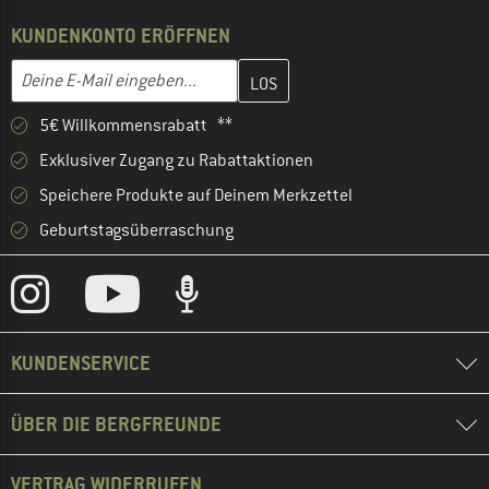
KUNDENKONTO ERÖFFNEN
Gib hier deine E-Mail-Adresse ein und erstelle im nächsten Schri
E-Mail-Adresse
5€ Willkommensrabatt **
Exklusiver Zugang zu Rabattaktionen
Speichere Produkte auf Deinem Merkzettel
Geburtstagsüberraschung
KUNDENSERVICE
ÜBER DIE BERGFREUNDE
VERTRAG WIDERRUFEN