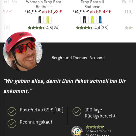
Artikel
Artikel
Artikel
ants II S/s
Women's Drop Pant
Drop Pants II
Fluid Fu
tgruppe
Produktgruppe
Produktgruppe
P
se
Radhose
Radhose
R
eis
duzierter Preis
Preis
reduzierter Preis
Preis
reduzierter Preis
7,97 €
94,95 €
ab
61,72 €
94,95 €
ab
66,47 €
119,9
4,1
(
7
)
4,5
(
74
)
4,4
(
36
)
Bergfreund Thomas - Versand
"Wir geben alles, damit Dein Paket schnell bei Dir
ankommt."
Portofrei ab 69 € (DE)
100 Tage
Rückgaberecht
Rechnungskauf
So bewerten uns
71.892 Kunden