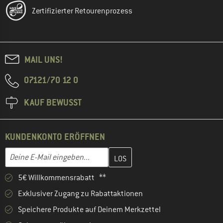
Zertifizierter Retourenprozess
MAIL UNS!
07121/70 12 0
KAUF BEWUSST
KUNDENKONTO ERÖFFNEN
Gib hier deine E-Mail-Adresse ein und erstelle im nächsten Schri
E-Mail-Adresse
5€ Willkommensrabatt **
Exklusiver Zugang zu Rabattaktionen
Speichere Produkte auf Deinem Merkzettel