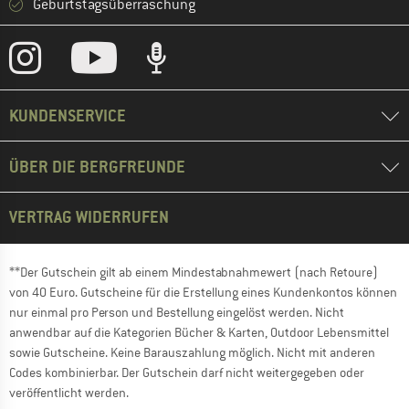
Geburtstagsüberraschung
KUNDENSERVICE
ÜBER DIE BERGFREUNDE
VERTRAG WIDERRUFEN
**Der Gutschein gilt ab einem Mindestabnahmewert (nach Retoure)
von 40 Euro. Gutscheine für die Erstellung eines Kundenkontos können
nur einmal pro Person und Bestellung eingelöst werden. Nicht
anwendbar auf die Kategorien Bücher & Karten, Outdoor Lebensmittel
sowie Gutscheine. Keine Barauszahlung möglich. Nicht mit anderen
Codes kombinierbar. Der Gutschein darf nicht weitergegeben oder
veröffentlicht werden.