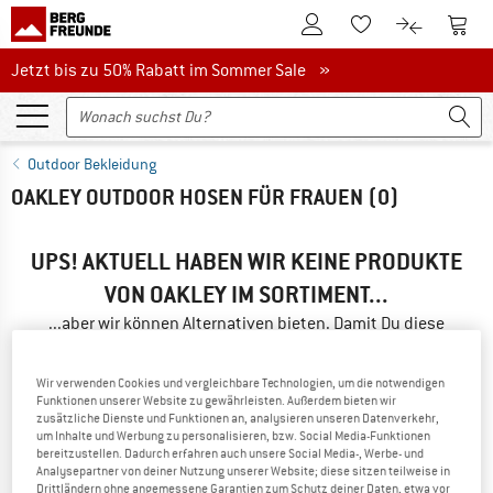
Zum Kundenkonto
Zum 
Zum Merkzettel.
Zum Produk
Jetzt bis zu 50% Rabatt im Sommer Sale
Jetzt bis zu 50% Rabatt im Sommer Sale »
Outdoor Bekleidung
OAKLEY OUTDOOR HOSEN FÜR FRAUEN
(0)
UPS! AKTUELL HABEN WIR KEINE PRODUKTE
VON OAKLEY IM SORTIMENT...
...aber wir können Alternativen bieten. Damit Du diese
schnell findest, kannst Du eine der folgenden Möglichkeiten
nutzen:
Wir verwenden Cookies und vergleichbare Technologien, um die notwendigen
Funktionen unserer Website zu gewährleisten. Außerdem bieten wir
» Gehe zurück zur vorherigen Seite
und versuche es mit
zusätzliche Dienste und Funktionen an, analysieren unseren Datenverkehr,
um Inhalte und Werbung zu personalisieren, bzw. Social Media-Funktionen
weniger Filterwerten.
bereitzustellen. Dadurch erfahren auch unsere Social Media-, Werbe- und
Analysepartner von deiner Nutzung unserer Website; diese sitzen teilweise in
Drittländern ohne angemessene Garantien zum Schutz deiner Daten, etwa vor