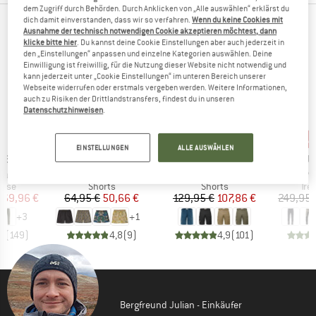
dem Zugriff durch Behörden. Durch Anklicken von „Alle auswählen“ erklärst du
dich damit einverstanden, dass wir so verfahren.
Wenn du keine Cookies mit
TOP PRODUKTE DEINER LIEBLINGSMARKEN
Ausnahme der technisch notwendigen Cookie akzeptieren möchtest, dann
klicke bitte hier
. Du kannst deine Cookie Einstellungen aber auch jederzeit in
den „Einstellungen“ anpassen und einzelne Kategorien auswählen. Deine
Einwilligung ist freiwillig, für die Nutzung dieser Website nicht notwendig und
kann jederzeit unter „Cookie Einstellungen“ im unteren Bereich unserer
Webseite widerrufen oder erstmals vergeben werden. Weitere Informationen,
auch zu Risiken der Drittlandstransfers, findest du in unseren
Datenschutzhinweisen
.
bis
22%
Rabatt
Rabatt
Raba
17%
EINSTELLUNGEN
ALLE AUSWÄHLEN
MARKE
MARKE
MA
ÄVEN
PATAGONIA
FJÄLLRÄVEN
LU
Artikel
Artikel
Art
rousers
Baggies Shorts
Barents Pro Shorts
Ma
gruppe
Produktgruppe
Produktgruppe
Pro
hose
Shorts
Shorts
Tre
eis
duzierter Preis
Preis
reduzierter Preis
Preis
reduzierter Preis
169,96 €
64,95 €
50,66 €
129,95 €
107,86 €
249,95 
+
3
+
1
,7
(
149
)
4,8
(
9
)
4,9
(
101
)
Bergfreund Julian - Einkäufer