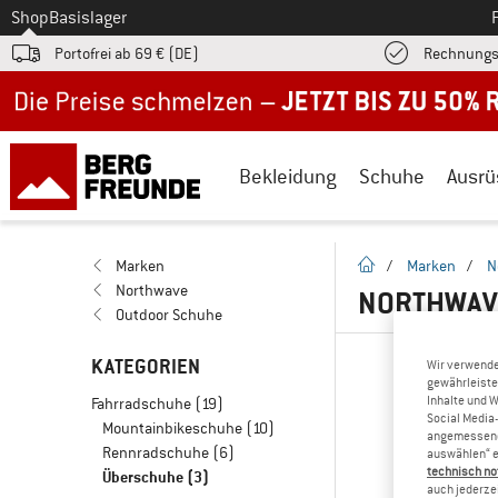
Zum
Shop
Basislager
Portofrei ab 69 € (DE)
Rechnungs
Jetzt bis zu 50% Rabatt im Sommer Sale
Bekleidung
Schuhe
Ausrü
Startseite
Marken
/
Marken
/
N
Northwave
NORTHWAV
Outdoor Schuhe
KATEGORIEN
Wir verwende
gewährleiste
Inhalte und 
Fahrradschuhe
(19)
Social Media-
Mountainbikeschuhe
(10)
angemessene 
Rennradschuhe
(6)
auswählen“ e
technisch no
Überschuhe
(3)
auch jederzei