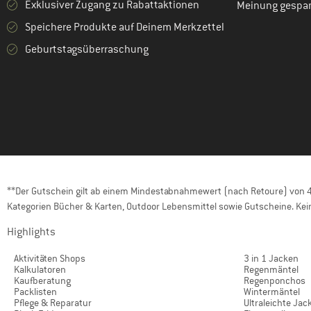
Exklusiver Zugang zu Rabattaktionen
Meinung gespa
Speichere Produkte auf Deinem Merkzettel
Geburtstagsüberraschung
**Der Gutschein gilt ab einem Mindestabnahmewert (nach Retoure) von 40
Kategorien Bücher & Karten, Outdoor Lebensmittel sowie Gutscheine. Kein
Highlights
Aktivitäten Shops
3 in 1 Jacken
Kalkulatoren
Regenmäntel
Kaufberatung
Regenponchos
Packlisten
Wintermäntel
Pflege & Reparatur
Ultraleichte Jac