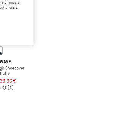
ereich unserer
dstransfers,
WAVE
igh Shoecover
chuhe
39,96 €
3,0
(1)