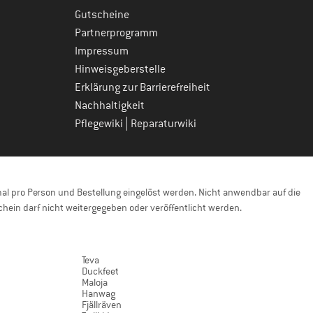
Gutscheine
Partnerprogramm
Impressum
Hinweisgeberstelle
Erklärung zur Barrierefreiheit
Nachhaltigkeit
|
Pflegewiki
Reparaturwiki
l pro Person und Bestellung eingelöst werden. Nicht anwendbar auf die
hein darf nicht weitergegeben oder veröffentlicht werden.
Teva
Duckfeet
Maloja
Hanwag
Fjällräven