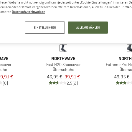
dieser Website nicht notwendig und kann jederzeit unter „Cookie Einstellungen“ im unteren B
errufen oder erstmals vergeben werden. Weitere Informationen, auch zu Risiken der Drittlan
n unseren
Datenschutzhinweisen
.
15%
20%
EINSTELLUNGEN
ALLE AUSWÄHLEN
WAVE
NORTHWAVE
NORTH
ecover
Fast H20 Shoecover
Extreme Pro H
huhe
Überschuhe
Übers
9,91 €
46,95 €
39,91 €
49,95 €
(0)
2,5
(2)