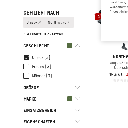
die Nutzung 
Webseite wid
findest du i
GEFILTERT NACH
15%
Unisex
Northwave
Alle Filter zurücksetzen
GESCHLECHT
1
NORTH
(3)
Unisex
Acqua Sho
(3)
Frauen
Übersc
46,95 €
3
(3)
Männer
GRÖSSE
MARKE
1
38
40
41
43
47
EINSATZBEREICH
50
EIGENSCHAFTEN
(3)
Bike