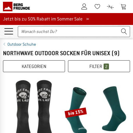
Zum Kundenkonto
Zum 
Zum Merkzettel.
Zum Produk
Jetzt bis zu 50% Rabatt im Sommer Sale
Jetzt bis zu 50% Rabatt im Sommer Sale »
Outdoor Schuhe
NORTHWAVE OUTDOOR SOCKEN FÜR UNISEX
(9)
KATEGORIEN
FILTER
2
bis 15%