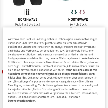
NORTHWAVE
NORTHWAVE
Ride Fast Die Last
Switch Sock
Radsocken
Radsocken
14,20 €
15,95 €
ab 13,56 €
5,0
(1)
(0)
Wir verwenden Cookies und vergleichbare Technologien, um die notwendigen
Funktionen unserer Website zu gewährleisten. Außerdem bieten wir
zusätzliche Dienste und Funktionen an, analysieren unseren Datenverkehr,
um Inhalte und Werbung zu personalisieren, bzw. Social Media-Funktionen
bereitzustellen. Dadurch erfahren auch unsere Social Media-, Werbe- und
Analysepartner von deiner Nutzung unserer Website; diese sitzen teilweise in
Drittländern ohne angemessene Garantien zum Schutz deiner Daten, etwa vor
dem Zugriff durch Behörden. Durch Anklicken von „Alle auswählen“ erklärst du
bis 15%
bis 15%
dich damit einverstanden, dass wir so verfahren.
Wenn du keine Cookies mit
Ausnahme der technisch notwendigen Cookie akzeptieren möchtest, dann
klicke bitte hier
. Du kannst deine Cookie Einstellungen aber auch jederzeit in
den „Einstellungen“ anpassen und einzelne Kategorien auswählen. Deine
Einwilligung ist freiwillig, für die Nutzung dieser Website nicht notwendig und
kann jederzeit unter „Cookie Einstellungen“ im unteren Bereich unserer
Webseite widerrufen oder erstmals vergeben werden. Weitere Informationen,
auch zu Risiken der Drittlandstransfers, findest du in unseren
Datenschutzhinweisen
.
NORTHWAVE
NORTHWAVE