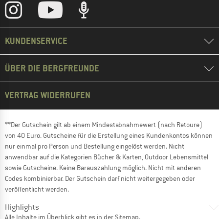
KUNDENSERVICE
ÜBER DIE BERGFREUNDE
VERTRAG WIDERRUFEN
**Der Gutschein gilt ab einem Mindestabnahmewert (nach Retoure)
von 40 Euro. Gutscheine für die Erstellung eines Kundenkontos können
nur einmal pro Person und Bestellung eingelöst werden. Nicht
anwendbar auf die Kategorien Bücher & Karten, Outdoor Lebensmittel
sowie Gutscheine. Keine Barauszahlung möglich. Nicht mit anderen
Codes kombinierbar. Der Gutschein darf nicht weitergegeben oder
veröffentlicht werden.
Highlights
Alle Inhalte im Überblick gibt es in der
Sitemap
.