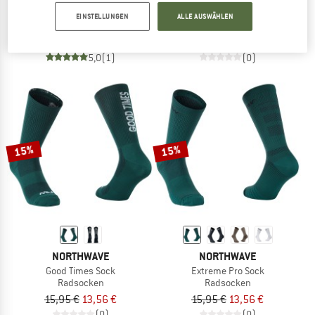
Extreme Air Mid Sock
Extreme Air Sock
EINSTELLUNGEN
ALLE AUSWÄHLEN
Radsocken
Radsocken
14,95 €
ab 12,71 €
15,95 €
ab 13,56 €
5,0
(1)
(0)
15%
15%
NORTHWAVE
NORTHWAVE
Good Times Sock
Extreme Pro Sock
Radsocken
Radsocken
15,95 €
13,56 €
15,95 €
13,56 €
(0)
(0)