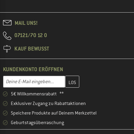
MAIL UNS!
07121/70 12 0
KAUF BEWUSST
KUNDENKONTO ERÖFFNEN
Gib hier deine E-Mail-Adresse ein und erstelle im nächsten Schri
E-Mail-Adresse
5€ Willkommensrabatt **
Exklusiver Zugang zu Rabattaktionen
Speichere Produkte auf Deinem Merkzettel
Geburtstagsüberraschung