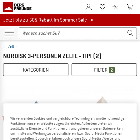
Zum Kundenkonto
Zum 
Zum Merkzettel.
Zum Produk
Jetzt bis zu 50% Rabatt im Sommer Sale
Jetzt bis zu 50% Rabatt im Sommer Sale »
Zelte
NORDISK 3-PERSONEN ZELTE - TIPI
(2)
KATEGORIEN
FILTER
2
25%
25%
Wir verwenden Cookies und vergleichbare Technologien, um die notwendigen
Funktionen unserer Website zu gewährleisten. Außerdem bieten wir
zusätzliche Dienste und Funktionen an, analysieren unseren Datenverkehr,
um Inhalte und Werbung zu personalisieren, bzw. Social Media-Funktionen
bereitzustellen. Dadurch erfahren auch unsere Social Media-, Werbe- und