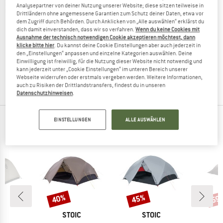
Analysepartner von deiner Nutzung unserer Website; diese sitzen teilweise in
Drittländern ohne angemessene Garantien zum Schutz deiner Daten, etwa vor
dem Zugriff durch Behörden. Durch Anklicken von „Alle auswählen“ erklärst du
dich damit einverstanden, dass wir so verfahren.
Wenn du keine Cookies mit
Ausnahme der technisch notwendigen Cookie akzeptieren möchtest, dann
NORDISK
NORDISK
klicke bitte hier
. Du kannst deine Cookie Einstellungen aber auch jederzeit in
Asgard 7.1 Denim
Asgard 7.1 Technical Cotton
den „Einstellungen“ anpassen und einzelne Kategorien auswählen. Deine
3-Personen Zelt
3-Personen Zelt
Einwilligung ist freiwillig, für die Nutzung dieser Website nicht notwendig und
kann jederzeit unter „Cookie Einstellungen“ im unteren Bereich unserer
999,95 €
749,96 €
849,95 €
637,46 €
Webseite widerrufen oder erstmals vergeben werden. Weitere Informationen,
(0)
(0)
auch zu Risiken der Drittlandstransfers, findest du in unseren
Datenschutzhinweisen
.
EINSTELLUNGEN
ALLE AUSWÄHLEN
TOP PRODUKTE DEINER LIEBLINGSMARKEN
40%
45%
59
Rabatt
Rabatt
Raba
KE
MARKE
MARKE
O
STOIC
STOIC