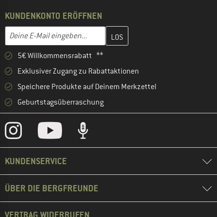
KUNDENKONTO ERÖFFNEN
Gib hier deine E-Mail-Adresse ein und erstelle im nächsten Schri
E-Mail-Adresse
5€ Willkommensrabatt **
Exklusiver Zugang zu Rabattaktionen
Speichere Produkte auf Deinem Merkzettel
Geburtstagsüberraschung
KUNDENSERVICE
ÜBER DIE BERGFREUNDE
VERTRAG WIDERRUFEN