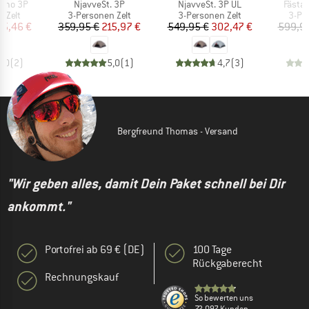
Artikel
Artikel
Artikel
Osmo 3P
NjavveSt. 3P
NjavveSt. 3P UL
FästaS
uppe
Produktgruppe
Produktgruppe
Prod
 Zelt
3-Personen Zelt
3-Personen Zelt
3-Pe
eis
duzierter Preis
Preis
reduzierter Preis
Preis
reduzierter Preis
35,46 €
359,95 €
215,97 €
549,95 €
302,47 €
599,9
5,0
(
2
)
5,0
(
1
)
4,7
(
3
)
Bergfreund Thomas - Versand
"Wir geben alles, damit Dein Paket schnell bei Dir
ankommt."
Portofrei ab 69 € (DE)
100 Tage
Rückgaberecht
Rechnungskauf
So bewerten uns
72.097 Kunden