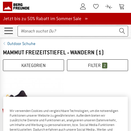
Zum Kundenkonto
Zum 
Zum Merkzettel.
Zum Produk
Jetzt bis zu 50% Rabatt im Sommer Sale
Jetzt bis zu 50% Rabatt im Sommer Sale »
Outdoor Schuhe
MAMMUT FREIZEITSTIEFEL - WANDERN
(1)
KATEGORIEN
FILTER
2
43%
Wir verwenden Cookies und vergleichbare Technologien, um die notwendigen
Funktionen unserer Website zu gewährleisten. Außerdem bieten wir
zusätzliche Dienste und Funktionen an, analysieren unseren Datenverkehr,
um Inhalte und Werbung zu personalisieren, bzw. Social Media-Funktionen
bereitzustellen. Dadurch erfahren auch unsere Social Media-, Werbe- und