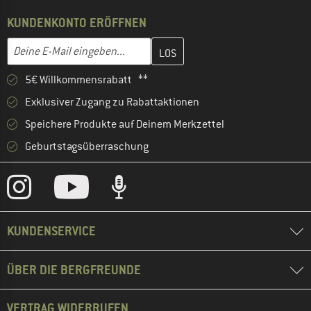
KUNDENKONTO ERÖFFNEN
Gib hier deine E-Mail-Adresse ein und erstelle im nächsten Schri
E-Mail-Adresse
5€ Willkommensrabatt **
Exklusiver Zugang zu Rabattaktionen
Speichere Produkte auf Deinem Merkzettel
Geburtstagsüberraschung
KUNDENSERVICE
ÜBER DIE BERGFREUNDE
VERTRAG WIDERRUFEN