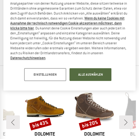
Analysepartner von deiner Nutzung unserer Website; diese sitzen teilweise in
Drittländern ohne angemessene Garantien zum Schutz deiner Daten, etwa vor
dem Zugriff durch Behörden. Durch Anklicken von „Alle auswählen“ erklärst du
dich damit einverstanden, dass wir so verfahren.
Wenn du keine Cookies mit
Ausnahme der technisch notwendigen Cookie akzeptieren möchtest, dann
MAMMUT
klicke bitte hier
. Du kannst deine Cookie Einstellungen aber auch jederzeit in
Saentis Pro Waterproof
den „Einstellungen“ anpassen und einzelne Kategorien auswählen. Deine
Freizeitstiefel
Einwilligung ist freiwillig, für die Nutzung dieser Website nicht notwendig und
kann jederzeit unter „Cookie Einstellungen“ im unteren Bereich unserer
189,95 €
108,27 €
Webseite widerrufen oder erstmals vergeben werden. Weitere Informationen,
4,0
(20)
auch zu Risiken der Drittlandstransfers, findest du in unseren
Datenschutzhinweisen
.
EINSTELLUNGEN
ALLE AUSWÄHLEN
TOP PRODUKTE DEINER LIEBLINGSMARKEN
bis 43%
bis 20%
15
Rabatt
Rabatt
Raba
MARKE
MARKE
MAR
ITE
DOLOMITE
DOLOMITE
BLU