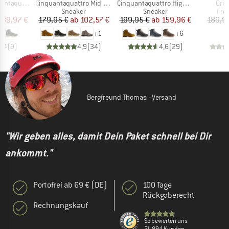
Artikel
Artikel
Artik
ll Grain Evo GTX
Cinquantaquattro Mid Full Grain Leather Evo
Cinquantaquattro High Full Grain Leather Evo GTX
Orig
ktgruppe
Produktgruppe
Produktgruppe
Pro
er
Sneaker
Sneaker
Frei
eis
duzierter Preis
Preis
reduzierter Preis
Preis
reduzierter Preis
139,97 €
179,95 €
ab
102,57 €
199,95 €
ab
159,96 €
189,9
+
1
+
6
4,4
(
9
)
4,9
(
34
)
4,6
(
29
)
Bergfreund Thomas - Versand
"Wir geben alles, damit Dein Paket schnell bei Dir
ankommt."
Portofrei ab 69 € (DE)
100 Tage
Rückgaberecht
Rechnungskauf
So bewerten uns
71.894 Kunden