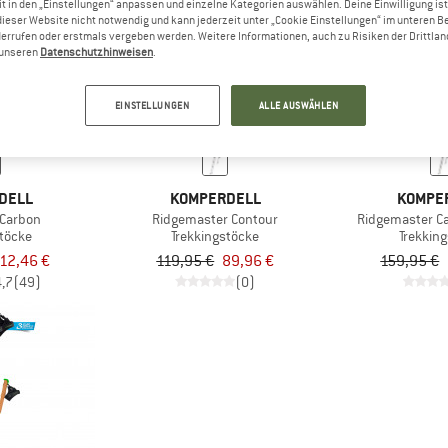
t in den „Einstellungen“ anpassen und einzelne Kategorien auswählen. Deine Einwilligung ist f
dieser Website nicht notwendig und kann jederzeit unter „Cookie Einstellungen“ im unteren B
errufen oder erstmals vergeben werden. Weitere Informationen, auch zu Risiken der Drittlan
25%
25%
n unseren
Datenschutzhinweisen
.
EINSTELLUNGEN
ALLE AUSWÄHLEN
DELL
KOMPERDELL
KOMPE
 Carbon
Ridgemaster Contour
Ridgemaster C
stöcke
Trekkingstöcke
Trekkin
12,46 €
119,95 €
89,96 €
159,95 €
4,7
(49)
(0)