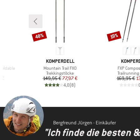
48%
Rabatt
Rabatt
19%
MARKE
MARKE
KOMPERDELL
KOMPER
Artikel
Artikel
Foldable
Mountain Trail FXO
FXP Composit
Produktgruppe
Produktgru
ke
Trekkingstöcke
Trailrunning
rter Preis
Preis
reduzierter Preis
Pr
re
 €
149,95 €
77,97 €
169,95 €
1
)
4,0
(
8
)
Bergfreund Jürgen - Einkäufer
"Ich finde die besten 