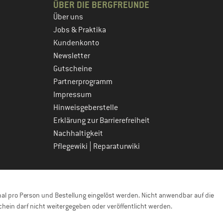
ÜBER DIE BERGFREUNDE
Über uns
Jobs & Praktika
Kundenkonto
Newsletter
Gutscheine
Partnerprogramm
Impressum
Hinweisgeberstelle
Erklärung zur Barrierefreiheit
Nachhaltigkeit
|
Pflegewiki
Reparaturwiki
l pro Person und Bestellung eingelöst werden. Nicht anwendbar auf die
hein darf nicht weitergegeben oder veröffentlicht werden.