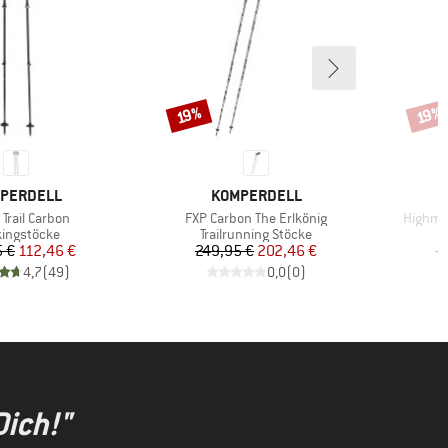
Rabatt
Rabat
19%
19%
KE
MARKE
PERDELL
KOMPERDELL
Artikel
Artikel
Trail Carbon
FXP Carbon The Erlkönig
Highmou
uktgruppe
Produktgruppe
kingstöcke
Trailrunning Stöcke
Preis
reduzierter Preis
Preis
reduzierter Preis
5 €
112,46 €
249,95 €
202,46 €
1
4,7
(
49
)
0,0
(
0
)
Dich!"