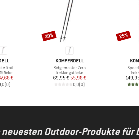
20%
25%
Rabatt
Rabatt
MARKE
MAR
DELL
KOMPERDELL
KOM
Artikel
Artikel
e Trail
Ridgemaster Zero
Speed 
ppe
Produktgruppe
Prod
 Stöcke
Trekkingstöcke
Trek
eis
duzierter Preis
Preis
reduzierter Preis
37,66 €
69,95 €
55,96 €
149,9
0,0
(
0
)
0,0
(
0
)
& neuesten Outdoor-Produkte für 