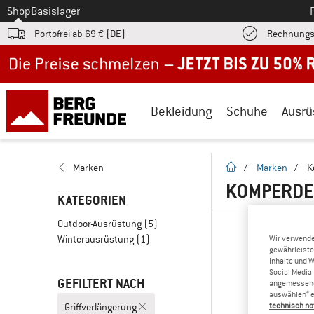
Zum
Shop
Basislager
Portofrei ab 69 € (DE)
Rechnungs
Jetzt bis zu 50% Rabatt im Sommer Sale
Bekleidung
Schuhe
Ausrü
Startseite
Marken
/
Marken
/
K
KOMPERDE
KATEGORIEN
Outdoor-Ausrüstung
(5)
Winterausrüstung
(1)
Wir verwende
gewährleiste
Inhalte und 
Social Media-
GEFILTERT NACH
angemessene 
auswählen“ e
technisch no
Griffverlängerung