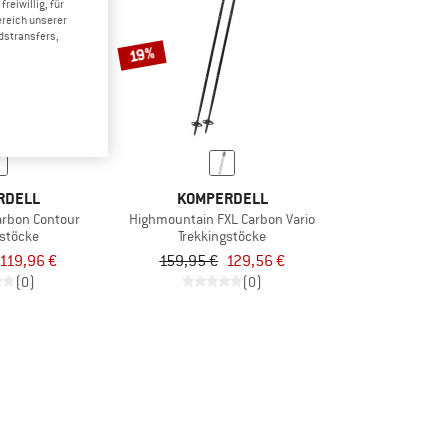
reiwillig, für
ereich unserer
dstransfers,
19%
RDELL
KOMPERDELL
arbon Contour
Highmountain FXL Carbon Vario
gstöcke
Trekkingstöcke
119,96 €
159,95 €
129,56 €
(0)
(0)