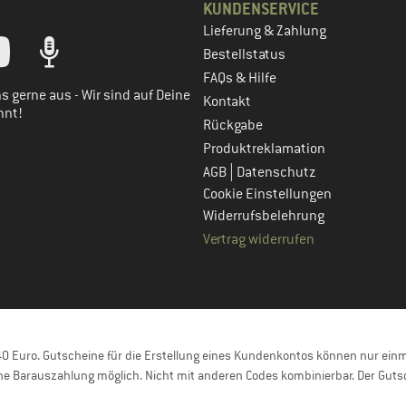
KUNDENSERVICE
Lieferung & Zahlung
tt dein Kundenkonto
Bestellstatus
FAQs & Hilfe
s gerne aus - Wir sind auf Deine
Kontakt
nnt!
Rückgabe
Produktreklamation
|
AGB
Datenschutz
Cookie Einstellungen
Widerrufsbelehrung
Vertrag widerrufen
 Euro. Gutscheine für die Erstellung eines Kundenkontos können nur einma
e Barauszahlung möglich. Nicht mit anderen Codes kombinierbar. Der Gutsc