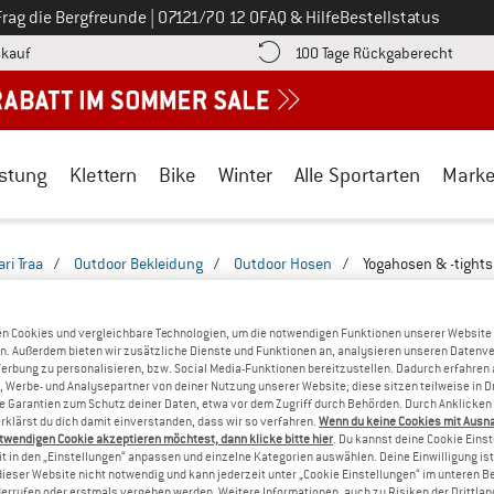
Ruf uns an unter
Frag die Bergfreunde
|
07121/70 12 0
FAQ & Hilfe
Bestellstatus
Finde die Zahlungs-Infos hier! Öffnet sich in einer Infobox
Gehe h
kauf
100 Tage Rückgaberecht
stung
Klettern
Bike
Winter
Alle Sportarten
Mark
ari Traa
/
Outdoor Bekleidung
/
Outdoor Hosen
/
Yogahosen & -tights
 YOGAHOSEN & -TIGHTS FÜR FRAUEN
(1)
n Cookies und vergleichbare Technologien, um die notwendigen Funktionen unserer Website
n. Außerdem bieten wir zusätzliche Dienste und Funktionen an, analysieren unseren Datenv
Werbung zu personalisieren, bzw. Social Media-Funktionen bereitzustellen. Dadurch erfahren
, Werbe- und Analysepartner von deiner Nutzung unserer Website; diese sitzen teilweise in D
Garantien zum Schutz deiner Daten, etwa vor dem Zugriff durch Behörden. Durch Anklicken 
rklärst du dich damit einverstanden, dass wir so verfahren.
Wenn du keine Cookies mit Ausn
twendigen Cookie akzeptieren möchtest, dann klicke bitte hier
. Du kannst deine Cookie Eins
t in den „Einstellungen“ anpassen und einzelne Kategorien auswählen. Deine Einwilligung ist f
dieser Website nicht notwendig und kann jederzeit unter „Cookie Einstellungen“ im unteren B
errufen oder erstmals vergeben werden. Weitere Informationen, auch zu Risiken der Drittlan