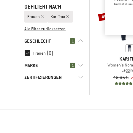
findest du i
GEFILTERT NACH
40%
Frauen
Kari Traa
Alle Filter zurücksetzen
GESCHLECHT
1
(0)
Frauen
KARI T
MARKE
Women's Nora 
1
Leggi
ZERTIFIZIERUNGEN
48,95 €
2
Wähle alle aus
(1)
Kari Traa
(1)
bluesign APPROVED
(3)
ARMEDANGELS
OEKO-TEX STANDARD
(1)
100
(13)
ATHLECIA
(1)
CMP