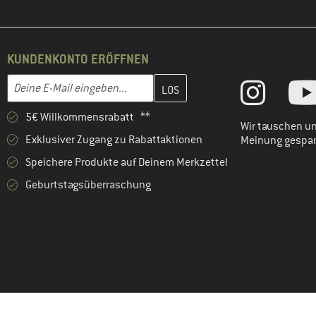
KUNDENKONTO ERÖFFNEN
Gib hier deine E-Mail-Adresse ein und erstelle im nächsten Schri
E-Mail-Adresse
5€ Willkommensrabatt **
Wir tauschen un
Exklusiver Zugang zu Rabattaktionen
Meinung gespa
Speichere Produkte auf Deinem Merkzettel
Geburtstagsüberraschung