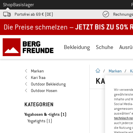
Zum
Shop
Basislager
Portofrei ab 69 € (DE)
Rechnungs
Jetzt bis zu 50% Rabatt im Sommer Sale
Bekleidung
Schuhe
Ausrü
Startseite
Marken
/
Marken
/
K
Kari Traa
KARI TRAA
Outdoor Bekleidung
Wir verwende
Outdoor Hosen
gewährleiste
Inhalte und 
KATEGORIEN
Social Media-
angemessene 
Yogahosen & -tights
(1)
auswählen“ e
technisch no
Yogatights
(1)
auch jederzei
die Nutzung 
Webseite wid