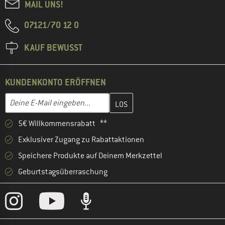
MAIL UNS!
07121/70 12 0
KAUF BEWUSST
KUNDENKONTO ERÖFFNEN
Gib hier deine E-Mail-Adresse ein und erstelle im nächsten Schri
E-Mail-Adresse
5€ Willkommensrabatt **
Exklusiver Zugang zu Rabattaktionen
Speichere Produkte auf Deinem Merkzettel
Geburtstagsüberraschung