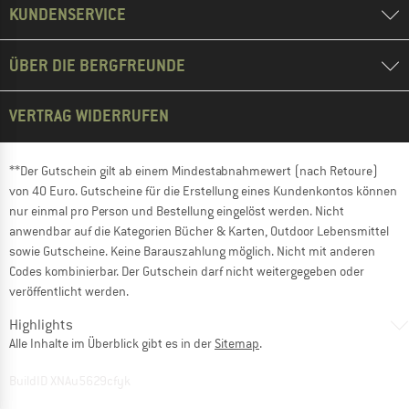
KUNDENSERVICE
ÜBER DIE BERGFREUNDE
VERTRAG WIDERRUFEN
**Der Gutschein gilt ab einem Mindestabnahmewert (nach Retoure)
von 40 Euro. Gutscheine für die Erstellung eines Kundenkontos können
nur einmal pro Person und Bestellung eingelöst werden. Nicht
anwendbar auf die Kategorien Bücher & Karten, Outdoor Lebensmittel
sowie Gutscheine. Keine Barauszahlung möglich. Nicht mit anderen
Codes kombinierbar. Der Gutschein darf nicht weitergegeben oder
veröffentlicht werden.
Highlights
Alle Inhalte im Überblick gibt es in der
Sitemap
.
BuildID XNAu5629cfyk