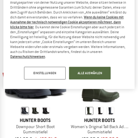
Analysepartner von deiner Nutzung unserer Website; diese sitzen teilweise in
HUNTER BOOTS
HUNTER BOOTS
Drittländern ohne angemessene Garantien zum Schutz deiner Daten, etwa vor
dem Zugriff durch Behörden. Durch Anklicken von „Alle auswählen“ erklärst du
Downpour Tall Boot
Downpour Chelsea
dich damit einverstanden, dass wir so verfahren.
Wenn du keine Cookies mit
Gummistiefel
Gummistiefel
Ausnahme der technisch notwendigen Cookie akzeptieren möchtest, dann
134,95 €
ab 107,96 €
119,95 €
ab 104,36 €
klicke bitte hier
. Du kannst deine Cookie Einstellungen aber auch jederzeit in
den „Einstellungen“ anpassen und einzelne Kategorien auswählen. Deine
(0)
(0)
Einwilligung ist freiwillig, für die Nutzung dieser Website nicht notwendig und
kann jederzeit unter „Cookie Einstellungen“ im unteren Bereich unserer
Webseite widerrufen oder erstmals vergeben werden. Weitere Informationen,
auch zu Risiken der Drittlandstransfers, findest du in unseren
Datenschutzhinweisen
.
bis 15%
bis 20%
EINSTELLUNGEN
ALLE AUSWÄHLEN
HUNTER BOOTS
HUNTER BOOTS
Downpour Short Boot
Women's Original Tall Back Adjustabl
Gummistiefel
Gummistiefel