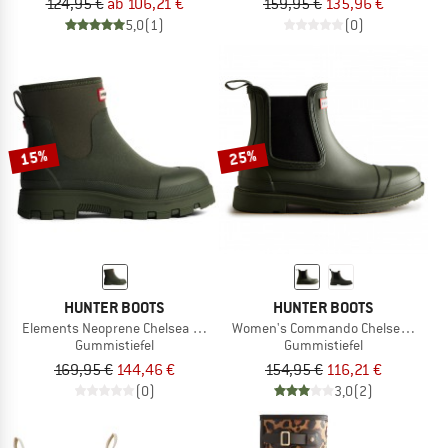
124,95 €
ab 106,21 €
159,95 €
135,96 €
5,0
(1)
(0)
15%
25%
HUNTER BOOTS
HUNTER BOOTS
Elements Neoprene Chelsea Boot
Women's Commando Chelsea Boot
Gummistiefel
Gummistiefel
169,95 €
144,46 €
154,95 €
116,21 €
(0)
3,0
(2)