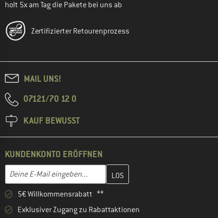
holt 5x am Tag die Pakete bei uns ab
Zertifizierter Retourenprozess
MAIL UNS!
07121/70 12 0
KAUF BEWUSST
KUNDENKONTO ERÖFFNEN
Gib hier deine E-Mail-Adresse ein und erstelle im nächsten Schri
E-Mail-Adresse
5€ Willkommensrabatt **
Exklusiver Zugang zu Rabattaktionen