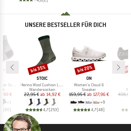
4,0
(2)
UNSERE BESTSELLER FÜR DICH
bis 35%
bis 20%
68
Rabatt
Rabatt
Raba
KE
MARKE
MARKE
C
STOIC
ON
Artikel
Artikel
er Socks
Merino Wool Cushion Light Socks
Women's Cloud 6
gruppe
Produktgruppe
Produktgruppe
Pr
ken
Wandersocken
Sneaker
Ra
eis
duzierter Preis
Preis
reduzierter Preis
Preis
reduzierter Preis
5,99 €
22,95 €
ab
14,92 €
159,95 €
ab
127,96 €
408,9
+
1
+
9
,7
(
80
)
4,7
(
253
)
4,7
(
48
)