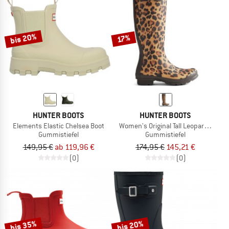
bis 20%
17%
HUNTER BOOTS
HUNTER BOOTS
Elements Elastic Chelsea Boot
Women's Original Tall Leopard Boot
Gummistiefel
Gummistiefel
149,95 €
ab 119,96 €
174,95 €
145,21 €
(0)
(0)
bis 35%
bis 20%