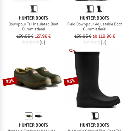
HUNTER BOOTS
HUNTER BOOTS
Downpour Tall Insulated Boot
Field Downpour Adjustable Boot
Gummistiefel
Gummistiefel
159,95 €
127,96 €
159,95 €
ab 119,96 €
(0)
(0)
30%
55%
HUNTER BOOTS
HUNTER BOOTS
Women's Gardener Neo Lined Clog
Women's Original Play Boot Tall