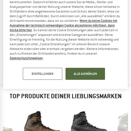
bereitzustellen. Dadurch erfahren auch unsere Social Media-, Werbe- und
Analysepartner von deiner Nutzung unserer Website; diese sitzen teilweise in
Drittländern ohne angemessene Garantien zum Schutz deiner Daten, etwa vor
dem Zugriff durch Behörden. Durch Anklicken von „Alle auswählen“ erklärst du
dich damit einverstanden, dass wir so verfahren.
Wenn du keine Cookies mit
HANWAG
Ausnahme der technisch notwendigen Cookie akzeptieren möchtest, dann
Ferrata Tour GTX
klicke bitte hier
. Du kannst deine Cookie Einstellungen aber auch jederzeit in
Bergschuhe
den „Einstellungen“ anpassen und einzelne Kategorien auswählen. Deine
Einwilligung ist freiwillig, für die Nutzung dieser Website nicht notwendig und
419,95 €
335,96 €
kann jederzeit unter „Cookie Einstellungen“ im unteren Bereich unserer
4,4
(7)
Webseite widerrufen oder erstmals vergeben werden. Weitere Informationen,
auch zu Risiken der Drittlandstransfers, findest du in unseren
Datenschutzhinweisen
.
HILFREICHE TIPPS GIBT'S IN UNSERER
KAUFBERATUNG
EINSTELLUNGEN
ALLE AUSWÄHLEN
TOP PRODUKTE DEINER LIEBLINGSMARKEN