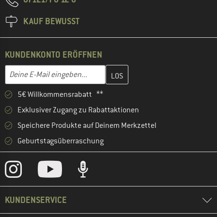
KAUF BEWUSST
KUNDENKONTO ERÖFFNEN
Gib hier deine E-Mail-Adresse ein und erstelle im nächsten Schri
E-Mail-Adresse
5€ Willkommensrabatt **
Exklusiver Zugang zu Rabattaktionen
Speichere Produkte auf Deinem Merkzettel
Geburtstagsüberraschung
KUNDENSERVICE