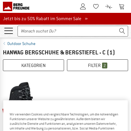
Zum Kundenkonto
Zum 
Zum Merkzettel.
Zum Produk
Jetzt bis zu 50% Rabatt im Sommer Sale
Jetzt bis zu 50% Rabatt im Sommer Sale »
Outdoor Schuhe
HANWAG BERGSCHUHE & BERGSTIEFEL - C
(1)
KATEGORIEN
FILTER
2
20%
Wir verwenden Cookies und vergleichbare Technologien, um die notwendigen
Funktionen unserer Website zu gewährleisten. Außerdem bieten wir
zusätzliche Dienste und Funktionen an, analysieren unseren Datenverkehr,
um Inhalte und Werbung zu personalisieren, bzw. Social Media-Funktionen