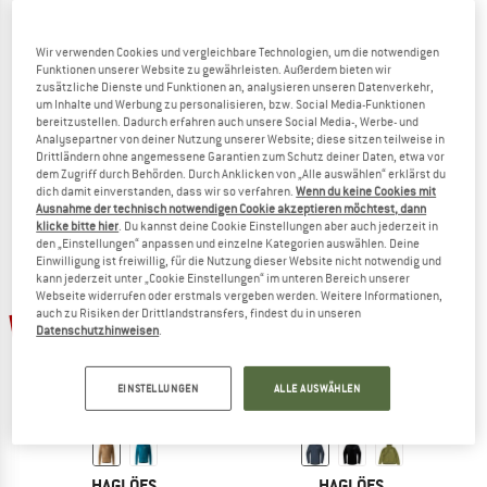
Wir verwenden Cookies und vergleichbare Technologien, um die notwendigen
Funktionen unserer Website zu gewährleisten. Außerdem bieten wir
HAGLÖFS
HAGLÖFS
zusätzliche Dienste und Funktionen an, analysieren unseren Datenverkehr,
um Inhalte und Werbung zu personalisieren, bzw. Social Media-Funktionen
Hajk GTX Jacket
Risberg Jacket
bereitzustellen. Dadurch erfahren auch unsere Social Media-, Werbe- und
Regenjacke
Fleecejacke
Analysepartner von deiner Nutzung unserer Website; diese sitzen teilweise in
299,95 €
164,97 €
139,95 €
83,97 €
Drittländern ohne angemessene Garantien zum Schutz deiner Daten, etwa vor
dem Zugriff durch Behörden. Durch Anklicken von „Alle auswählen“ erklärst du
(0)
4,8
(5)
dich damit einverstanden, dass wir so verfahren.
Wenn du keine Cookies mit
Ausnahme der technisch notwendigen Cookie akzeptieren möchtest, dann
klicke bitte hier
. Du kannst deine Cookie Einstellungen aber auch jederzeit in
den „Einstellungen“ anpassen und einzelne Kategorien auswählen. Deine
Einwilligung ist freiwillig, für die Nutzung dieser Website nicht notwendig und
kann jederzeit unter „Cookie Einstellungen“ im unteren Bereich unserer
Webseite widerrufen oder erstmals vergeben werden. Weitere Informationen,
auch zu Risiken der Drittlandstransfers, findest du in unseren
45%
25%
Datenschutzhinweisen
.
EINSTELLUNGEN
ALLE AUSWÄHLEN
HAGLÖFS
HAGLÖFS