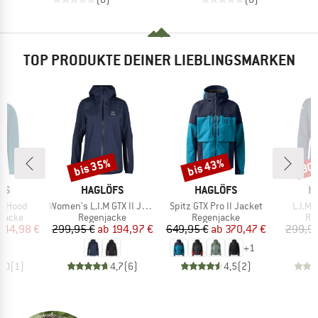
TOP PRODUKTE DEINER LIEBLINGSMARKEN
bis 35%
bis 43%
30
Rabatt
Rabatt
Raba
MARKE
MARKE
M
FS
HAGLÖFS
HAGLÖFS
H
Artikel
Artikel
Artikel
II Hood
Women's L.I.M GTX II Jacket
Spitz GTX Pro II Jacket
L.I.M 
uppe
Produktgruppe
Produktgruppe
Pr
rjacke
Regenjacke
Regenjacke
Re
eis
duzierter Preis
Preis
reduzierter Preis
Preis
reduzierter Preis
144,98 €
299,95 €
ab
194,97 €
649,95 €
ab
370,47 €
299,95
+
1
5,0
(
1
)
4,7
(
6
)
4,5
(
2
)