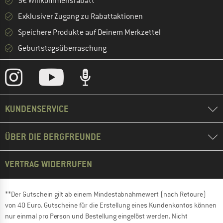
5€ Willkommensrabatt **
Exklusiver Zugang zu Rabattaktionen
Speichere Produkte auf Deinem Merkzettel
Geburtstagsüberraschung
KUNDENSERVICE
ÜBER DIE BERGFREUNDE
VERTRAG WIDERRUFEN
**Der Gutschein gilt ab einem Mindestabnahmewert (nach Retoure)
von 40 Euro. Gutscheine für die Erstellung eines Kundenkontos können
nur einmal pro Person und Bestellung eingelöst werden. Nicht