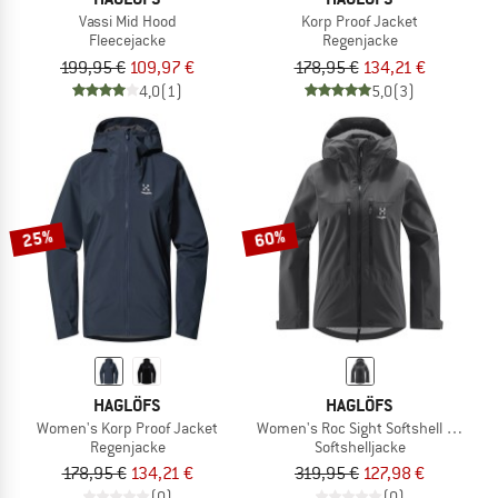
Vassi Mid Hood
Korp Proof Jacket
Fleecejacke
Regenjacke
199,95 €
109,97 €
178,95 €
134,21 €
4,0
(1)
5,0
(3)
25%
60%
HAGLÖFS
HAGLÖFS
Women's Korp Proof Jacket
Women's Roc Sight Softshell Jacket
Regenjacke
Softshelljacke
178,95 €
134,21 €
319,95 €
127,98 €
(0)
(0)