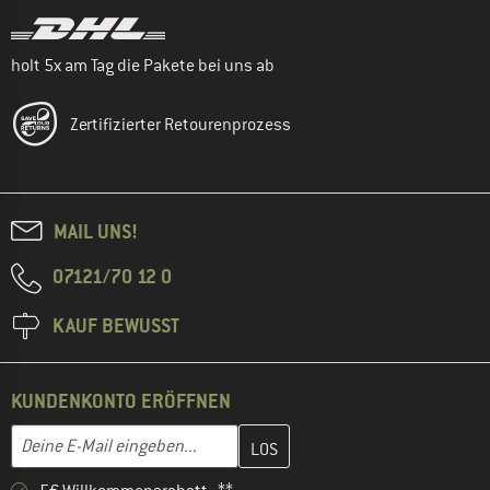
holt 5x am Tag die Pakete bei uns ab
Zertifizierter Retourenprozess
MAIL UNS!
07121/70 12 0
KAUF BEWUSST
KUNDENKONTO ERÖFFNEN
Gib hier deine E-Mail-Adresse ein und erstelle im nächsten Schri
E-Mail-Adresse