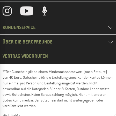
KUNDENSERVICE
ÜBER DIE BERGFREUNDE
VERTRAG WIDERRUFEN
**Der Gutschein gilt ab einem Mindestabnahmewert (nach Retoure)
von 40 Euro. Gutscheine für die Erstellung eines Kundenkontos können
nur einmal pro Person und Bestellung eingelöst werden. Nicht
anwendbar auf die Kategorien Bücher & Karten, Outdoor Lebensmittel
sowie Gutscheine. Keine Barauszahlung möglich. Nicht mit anderen
Codes kombinierbar. Der Gutschein darf nicht weitergegeben oder
veröffentlicht werden.
Highlights