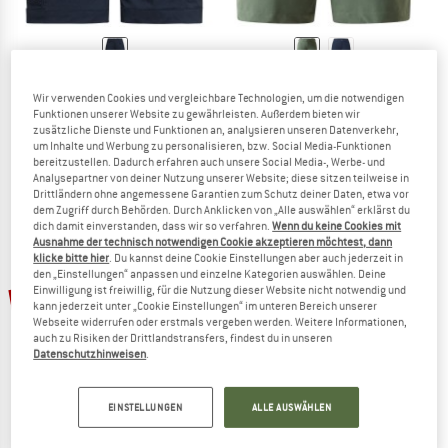
HAGLÖFS
HAGLÖFS
Wir verwenden Cookies und vergleichbare Technologien, um die notwendigen
Kid's Mid Fjell Shorts
Women's Korp Lite Shorts
Funktionen unserer Website zu gewährleisten. Außerdem bieten wir
Shorts
Shorts
zusätzliche Dienste und Funktionen an, analysieren unseren Datenverkehr,
59,95 €
32,97 €
89,95 €
62,97 €
um Inhalte und Werbung zu personalisieren, bzw. Social Media-Funktionen
(0)
(0)
bereitzustellen. Dadurch erfahren auch unsere Social Media-, Werbe- und
Analysepartner von deiner Nutzung unserer Website; diese sitzen teilweise in
Drittländern ohne angemessene Garantien zum Schutz deiner Daten, etwa vor
dem Zugriff durch Behörden. Durch Anklicken von „Alle auswählen“ erklärst du
dich damit einverstanden, dass wir so verfahren.
Wenn du keine Cookies mit
Ausnahme der technisch notwendigen Cookie akzeptieren möchtest, dann
klicke bitte hier
. Du kannst deine Cookie Einstellungen aber auch jederzeit in
den „Einstellungen“ anpassen und einzelne Kategorien auswählen. Deine
bis 35%
Einwilligung ist freiwillig, für die Nutzung dieser Website nicht notwendig und
30%
kann jederzeit unter „Cookie Einstellungen“ im unteren Bereich unserer
Webseite widerrufen oder erstmals vergeben werden. Weitere Informationen,
auch zu Risiken der Drittlandstransfers, findest du in unseren
Datenschutzhinweisen
.
EINSTELLUNGEN
ALLE AUSWÄHLEN
HAGLÖFS
HAGLÖFS