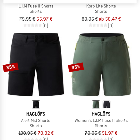
L.I.M Fuse II Shorts
Korp Lite Shorts
Shorts
Shorts
79,95 €
55,97 €
89,95 €
ab 58,47 €
(0)
(0)
35%
35%
HAGLÖFS
HAGLÖFS
Alert Mid Shorts
Women's L.I.M Fuse II Shorts
Shorts
Shorts
108,95 €
70,82 €
79,95 €
51,97 €
(0)
(0)