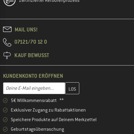
Zertifizierter Retourenprozess
MAIL UNS!
07121/70 12 0
KAUF BEWUSST
KUNDENKONTO ERÖFFNEN
Gib hier deine E-Mail-Adresse ein und erstelle im nächsten Schri
E-Mail-Adresse
5€ Willkommensrabatt **
Exklusiver Zugang zu Rabattaktionen
Speichere Produkte auf Deinem Merkzettel
Geburtstagsüberraschung