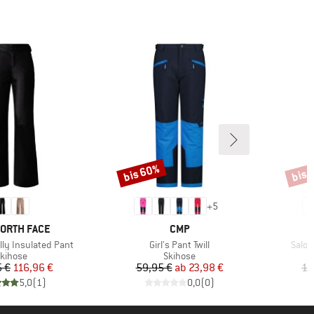
bis 60%
bis 
Rabatt
Rabat
+
5
E
MARKE
NORTH FACE
CMP
Artikel
Artike
ly Insulated Pant
Girl's Pant Twill
Salop
roduktgruppe
Produktgruppe
kihose
Skihose
Preis
reduzierter Preis
Preis
reduzierter Preis
5 €
116,96 €
59,95 €
ab
23,98 €
12
5,0
(
1
)
0,0
(
0
)