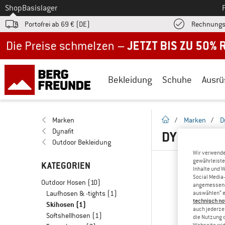
Zum
Shop
Basislager
Portofrei ab 69 € (DE)
Rechnungs
Jetzt bis zu 50% Rabatt im Sommer Sale
Bekleidung
Schuhe
Ausrü
Startseite
Marken
/
Marken
/
D
Dynafit
DYNAFIT S
Outdoor Bekleidung
Wir verwende
gewährleiste
KATEGORIEN
Inhalte und 
Social Media-
Outdoor Hosen
(10)
angemessene 
Laufhosen & -tights
(1)
auswählen“ e
technisch no
Skihosen
(1)
auch jederzei
Softshellhosen
(1)
die Nutzung 