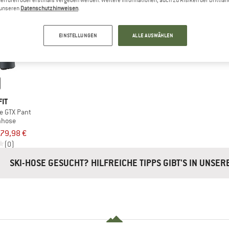
errufen oder erstmals vergeben werden. Weitere Informationen, auch zu Risiken der Drittlan
n unseren
Datenschutzhinweisen
.
EINSTELLUNGEN
ALLE AUSWÄHLEN
IT
e GTX Pant
nhose
179,98 €
(0)
SKI-HOSE GESUCHT? HILFREICHE TIPPS GIBT'S IN UNSE