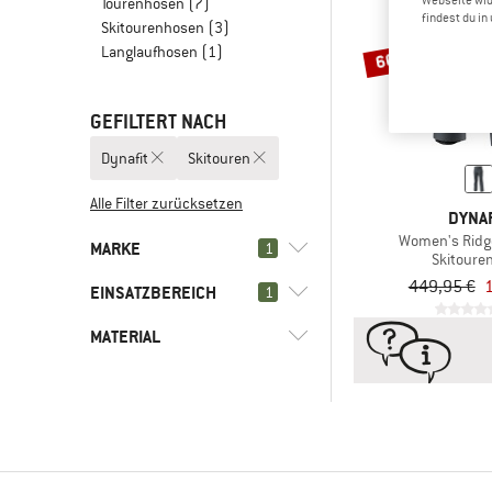
Webseite wid
Tourenhosen
(7)
findest du i
Skitourenhosen
(3)
Langlaufhosen
(1)
60%
GEFILTERT NACH
Dynafit
Skitouren
Alle Filter zurücksetzen
DYNAF
Women's Ridg
MARKE
1
Skitoure
449,95 €
EINSATZBEREICH
1
MATERIAL
(0)
Skitouren
(2)
Wintersport
(1)
Dynafit
(1)
Hardshell
(2)
Haglöfs
(1)
Kunstfaser
(2)
Maier Sports
(2)
Maloja