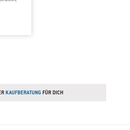
dstransfers,
RER
KAUFBERATUNG
FÜR DICH