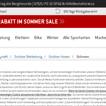
Ruf uns an unter
Frag die Bergfreunde
|
07121/70 12 0
FAQ & Hilfe
Bestellstatus
Finde die Zahlungs-Infos hier! Öffnet sich in einer Infobox
Gehe h
kauf
100 Tage Rückgaberecht
stung
Klettern
Bike
Winter
Alle Sportarten
Mark
ynafit
/
Outdoor Bekleidung
/
Outdoor Hosen
/
Skihosen
KIHOSEN - SKITOUREN
(1)
n Cookies und vergleichbare Technologien, um die notwendigen Funktionen unserer Website
n. Außerdem bieten wir zusätzliche Dienste und Funktionen an, analysieren unseren Datenv
Werbung zu personalisieren, bzw. Social Media-Funktionen bereitzustellen. Dadurch erfahren
, Werbe- und Analysepartner von deiner Nutzung unserer Website; diese sitzen teilweise in D
Garantien zum Schutz deiner Daten, etwa vor dem Zugriff durch Behörden. Durch Anklicken 
rklärst du dich damit einverstanden, dass wir so verfahren.
Wenn du keine Cookies mit Ausn
twendigen Cookie akzeptieren möchtest, dann klicke bitte hier
. Du kannst deine Cookie Eins
t in den „Einstellungen“ anpassen und einzelne Kategorien auswählen. Deine Einwilligung ist f
dieser Website nicht notwendig und kann jederzeit unter „Cookie Einstellungen“ im unteren B