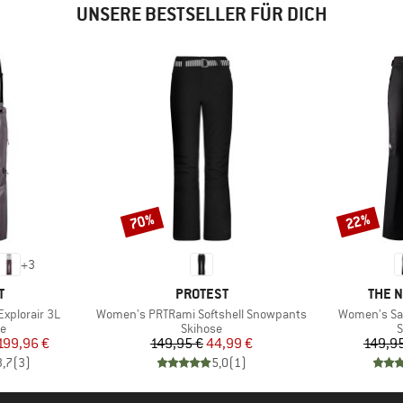
UNSERE BESTSELLER FÜR DICH
70%
22%
Rabatt
Rabatt
+
3
E
MARKE
MARK
T
PROTEST
THE 
Artikel
Artikel
xplorair 3L
Women's PRTRami Softshell Snowpants
Women's Sal
ktgruppe
Produktgruppe
P
se
Skihose
S
eis
duzierter Preis
Preis
reduzierter Preis
199,96 €
149,95 €
44,99 €
149,9
3,7
(
3
)
5,0
(
1
)