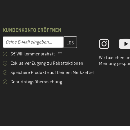
KUNDENKONTO ERÖFFNEN
Gib hier deine E-Mail-Adresse ein und erstelle im nächsten Schri
E-Mail-Adresse
5€ Willkommensrabatt **
Wir tauschen un
Exklusiver Zugang zu Rabattaktionen
Meinung gespa
Speichere Produkte auf Deinem Merkzettel
Geburtstagsüberraschung