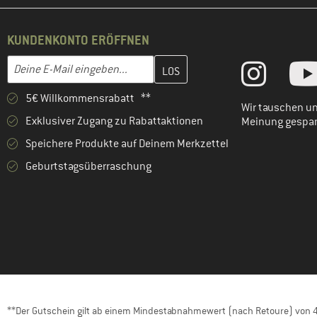
KUNDENKONTO ERÖFFNEN
Gib hier deine E-Mail-Adresse ein und erstelle im nächsten Schri
E-Mail-Adresse
5€ Willkommensrabatt **
Wir tauschen un
Exklusiver Zugang zu Rabattaktionen
Meinung gespa
Speichere Produkte auf Deinem Merkzettel
Geburtstagsüberraschung
**Der Gutschein gilt ab einem Mindestabnahmewert (nach Retoure) von 40