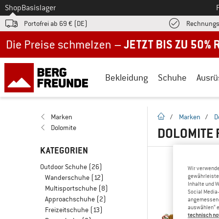
Zum
Shop
Basislager
Portofrei ab 69 € (DE)
Rechnungs
Jetzt bis zu 50% Rabatt im Sommer Sale
Bekleidung
Schuhe
Ausrü
Startseite
Marken
/
Marken
/
D
Dolomite
DOLOMITE 
KATEGORIEN
Outdoor Schuhe
(26)
Wir verwende
gewährleiste
Wanderschuhe
(12)
Inhalte und 
Multisportschuhe
(8)
Social Media-
Approachschuhe
(2)
angemessene 
auswählen“ e
Freizeitschuhe
(13)
technisch no