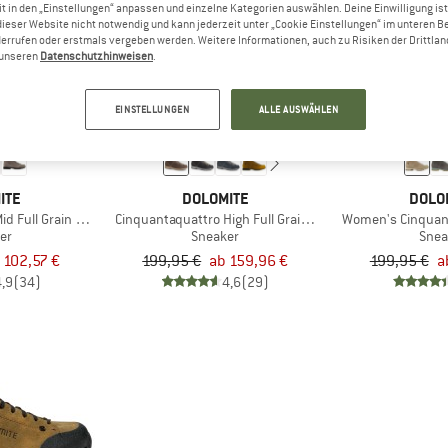
t in den „Einstellungen“ anpassen und einzelne Kategorien auswählen. Deine Einwilligung ist f
dieser Website nicht notwendig und kann jederzeit unter „Cookie Einstellungen“ im unteren B
errufen oder erstmals vergeben werden. Weitere Informationen, auch zu Risiken der Drittlan
bis 20%
bis 30%
n unseren
Datenschutzhinweisen
.
EINSTELLUNGEN
ALLE AUSWÄHLEN
ITE
DOLOMITE
DOLO
id Full Grain Leather Evo
Cinquantaquattro High Full Grain Leather Evo GTX
Women's Cinquant
er
Sneaker
Snea
 102,57 €
199,95 €
ab 159,96 €
199,95 €
a
4,9
(34)
4,6
(29)