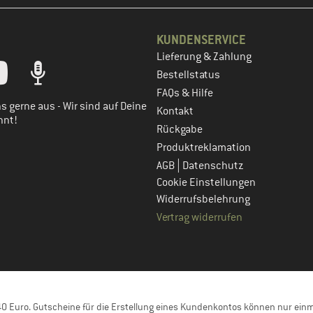
KUNDENSERVICE
Lieferung & Zahlung
tt dein Kundenkonto
Bestellstatus
FAQs & Hilfe
s gerne aus - Wir sind auf Deine
Kontakt
nnt!
Rückgabe
Produktreklamation
|
AGB
Datenschutz
Cookie Einstellungen
Widerrufsbelehrung
Vertrag widerrufen
 Euro. Gutscheine für die Erstellung eines Kundenkontos können nur einma