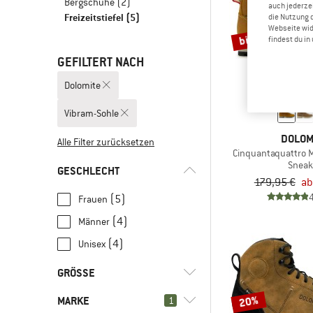
Bergschuhe
(2)
auch jederzei
Freizeitstiefel
(5)
die Nutzung 
Webseite wid
bis 43%
findest du i
GEFILTERT NACH
Dolomite
Vibram-Sohle
DOLOM
Alle Filter zurücksetzen
Cinquantaquattro M
Sneak
GESCHLECHT
179,95 €
ab
(5)
Frauen
(4)
Männer
(4)
Unisex
GRÖSSE
20%
MARKE
1
36
36,5
37,5
38
38,5