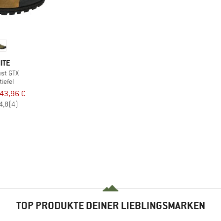
ITE
ust GTX
tiefel
43,96 €
4,8
(4)
TOP PRODUKTE DEINER LIEBLINGSMARKEN