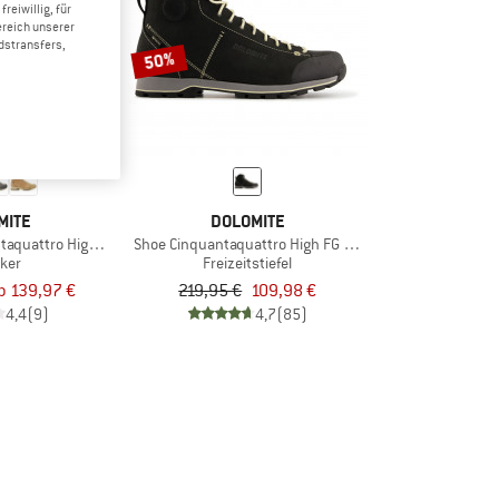
reiwillig, für
ereich unserer
dstransfers,
50%
MITE
DOLOMITE
aquattro High Full Grain Evo GTX
Shoe Cinquantaquattro High FG GTX
ker
Freizeitstiefel
b 139,97 €
219,95 €
109,98 €
4,4
(9)
4,7
(85)