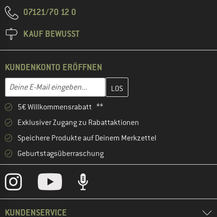
07121/70 12 0
KAUF BEWUSST
KUNDENKONTO ERÖFFNEN
Gib hier deine E-Mail-Adresse ein und erstelle im nächsten Schri
E-Mail-Adresse
5€ Willkommensrabatt **
Exklusiver Zugang zu Rabattaktionen
Speichere Produkte auf Deinem Merkzettel
Geburtstagsüberraschung
KUNDENSERVICE