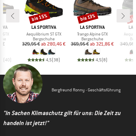
bis 15%
bis
bis 13%
Rabatt
Rabatt
Raba
MARKE
MARKE
MA
TIVA
LA SPORTIVA
LA SPORTIVA
LA 
Artikel
Artikel
Artikel
h GTX
Aequilibrium ST GTX
Trango Alpine GTX
Aequil
gruppe
Produktgruppe
Produktgruppe
Pro
uhe
Bergschuhe
Bergschuhe
Be
eis
Preis
reduzierter Preis
Preis
reduzierter Preis
5 €
329,95 €
ab
280,46 €
369,95 €
ab
321,86 €
349,95 
,5
(
40
)
4,5
(
38
)
4,5
(
8
)
Bergfreund Ronny - Geschäftsführung
"In Sachen Klimaschutz gilt für uns: Die Zeit zu
handeln ist jetzt!"