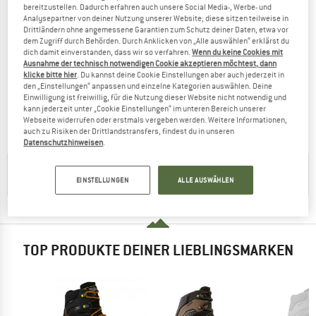
bereitzustellen. Dadurch erfahren auch unsere Social Media-, Werbe- und
Analysepartner von deiner Nutzung unserer Website; diese sitzen teilweise in
Drittländern ohne angemessene Garantien zum Schutz deiner Daten, etwa vor
dem Zugriff durch Behörden. Durch Anklicken von „Alle auswählen“ erklärst du
dich damit einverstanden, dass wir so verfahren.
Wenn du keine Cookies mit
Ausnahme der technisch notwendigen Cookie akzeptieren möchtest, dann
DOLOMITE
DOLOMITE
klicke bitte hier
. Du kannst deine Cookie Einstellungen aber auch jederzeit in
den „Einstellungen“ anpassen und einzelne Kategorien auswählen. Deine
Crodarossa Hi GTX 2.0
Women's Shoe Crodarossa Hi GTX 2.0
Einwilligung ist freiwillig, für die Nutzung dieser Website nicht notwendig und
Bergschuhe
Bergschuhe
kann jederzeit unter „Cookie Einstellungen“ im unteren Bereich unserer
239,95 €
203,96 €
239,95 €
191,96 €
Webseite widerrufen oder erstmals vergeben werden. Weitere Informationen,
auch zu Risiken der Drittlandstransfers, findest du in unseren
5,0
(1)
(0)
Datenschutzhinweisen
.
HILFREICHE TIPPS GIBT'S IN UNSERER
KAUFBERATUNG
EINSTELLUNGEN
ALLE AUSWÄHLEN
TOP PRODUKTE DEINER LIEBLINGSMARKEN