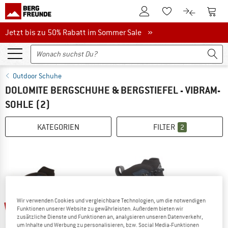
Zum Kundenkonto
Zum 
Zum Merkzettel.
Zum Produk
Jetzt bis zu 50% Rabatt im Sommer Sale
Jetzt bis zu 50% Rabatt im Sommer Sale »
Outdoor Schuhe
DOLOMITE BERGSCHUHE & BERGSTIEFEL - VIBRAM-
SOHLE
(2)
KATEGORIEN
FILTER
2
Wir verwenden Cookies und vergleichbare Technologien, um die notwendigen
15%
20%
Funktionen unserer Website zu gewährleisten. Außerdem bieten wir
zusätzliche Dienste und Funktionen an, analysieren unseren Datenverkehr,
um Inhalte und Werbung zu personalisieren, bzw. Social Media-Funktionen