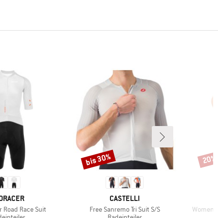
bis 30%
20%
Rabatt
Rabat
RKE
MARKE
ORACER
CASTELLI
Artikel
Artikel
 Road Race Suit
Free Sanremo Tri Suit S/S
Women's 
oduktgruppe
Produktgruppe
einteiler
Radeinteiler