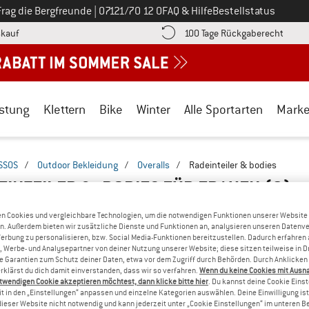
Ruf uns an unter
Frag die Bergfreunde
|
07121/70 12 0
FAQ & Hilfe
Bestellstatus
Finde die Zahlungs-Infos hier! Öffnet sich in einer Infobox
Gehe h
kauf
100 Tage Rückgaberecht
stung
Klettern
Bike
Winter
Alle Sportarten
Mark
SSOS
/
Outdoor Bekleidung
/
Overalls
/
Radeinteiler & bodies
EINTEILER & -BODIES FÜR FRAUEN
(2)
n Cookies und vergleichbare Technologien, um die notwendigen Funktionen unserer Website
n. Außerdem bieten wir zusätzliche Dienste und Funktionen an, analysieren unseren Datenv
Werbung zu personalisieren, bzw. Social Media-Funktionen bereitzustellen. Dadurch erfahren
, Werbe- und Analysepartner von deiner Nutzung unserer Website; diese sitzen teilweise in D
Garantien zum Schutz deiner Daten, etwa vor dem Zugriff durch Behörden. Durch Anklicken 
rklärst du dich damit einverstanden, dass wir so verfahren.
Wenn du keine Cookies mit Ausn
twendigen Cookie akzeptieren möchtest, dann klicke bitte hier
. Du kannst deine Cookie Eins
t in den „Einstellungen“ anpassen und einzelne Kategorien auswählen. Deine Einwilligung ist f
dieser Website nicht notwendig und kann jederzeit unter „Cookie Einstellungen“ im unteren B