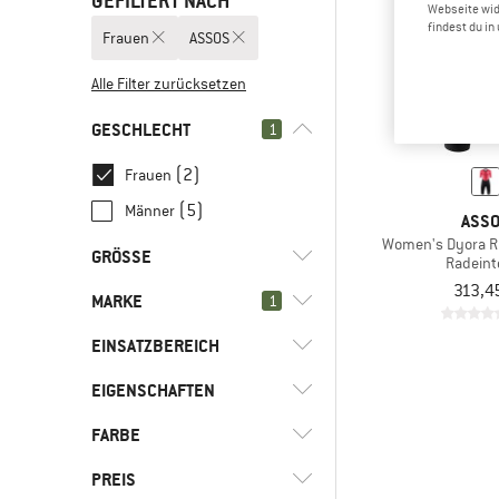
GEFILTERT NACH
Webseite wid
findest du i
Frauen
ASSOS
Alle Filter zurücksetzen
GESCHLECHT
1
(2)
Frauen
(5)
Männer
ASS
Women's Dyora R
GRÖSSE
Radeinte
313,4
MARKE
1
XS
S
M
L
XL
EINSATZBEREICH
EIGENSCHAFTEN
(2)
Bike
(2)
ASSOS
FARBE
(2)
Mit Sitzpolster
(2)
Alé
(2)
Stretch
PREIS