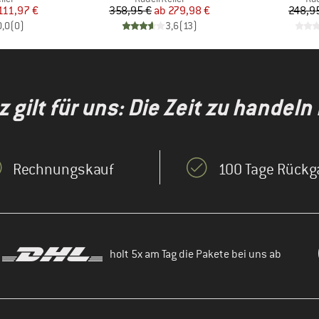
eis
duzierter Preis
Preis
reduzierter Preis
111,97 €
358,95 €
ab
279,98 €
248,9
0,0
(
0
)
3,6
(
13
)
gilt für uns: Die Zeit zu handeln i
Rechnungskauf
100 Tage Rückg
holt 5x am Tag die Pakete bei uns ab