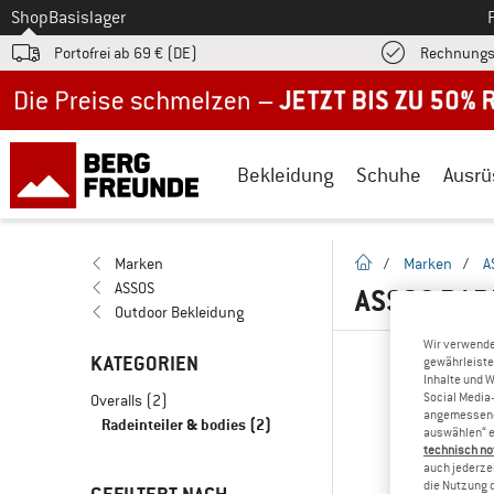
Zum
Shop
Basislager
Portofrei ab 69 € (DE)
Rechnungs
Jetzt bis zu 50% Rabatt im Sommer Sale
Bekleidung
Schuhe
Ausrü
Startseite
Marken
/
Marken
/
A
ASSOS
ASSOS RAD
Outdoor Bekleidung
Wir verwende
KATEGORIEN
gewährleiste
Inhalte und 
Social Media-
Overalls
(2)
angemessene 
Radeinteiler & bodies
(2)
auswählen“ e
technisch no
auch jederzei
die Nutzung 