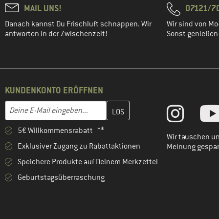
MAIL UNS!
07121/70
Danach kannst Du Frischluft schnappen. Wir
Wir sind von Mo-
antworten in der Zwischenzeit!
Sonst genießen w
KUNDENKONTO ERÖFFNEN
Gib hier deine E-Mail-Adresse ein und erstelle im nächsten Schri
E-Mail-Adresse
5€ Willkommensrabatt **
Wir tauschen un
Exklusiver Zugang zu Rabattaktionen
Meinung gespa
Speichere Produkte auf Deinem Merkzettel
Geburtstagsüberraschung