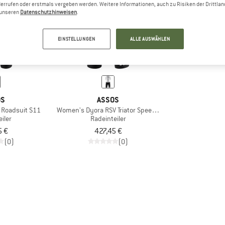
errufen oder erstmals vergeben werden. Weitere Informationen, auch zu Risiken der Drittlan
n unseren
Datenschutzhinweisen
.
EINSTELLUNGEN
ALLE AUSWÄHLEN
OS
ASSOS
 Roadsuit S11
Women's Dyora RSV Triator Speedsuit S11
iler
Radeinteiler
5 €
427,45 €
(0)
(0)