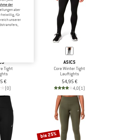
ahme der
tellungen aber
reiwillig, für
ereich unserer
dstransfers,
CS
ASICS
re Tight
Core Winter Tight
ights
Lauftights
5 €
54,95 €
(0)
4,0
(1)
bis 25%