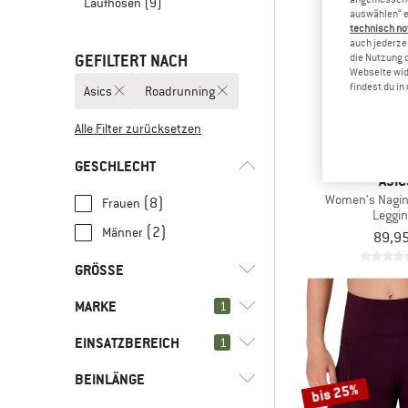
Laufhosen
(9)
auswählen“ e
technisch no
auch jederzei
GEFILTERT NACH
die Nutzung 
Webseite wid
findest du i
Asics
Roadrunning
Alle Filter zurücksetzen
GESCHLECHT
ASIC
Women's Nagin
(8)
Frauen
Leggi
(2)
Männer
89,95
GRÖSSE
MARKE
1
XS
S
M
L
XL
EINSATZBEREICH
1
BEINLÄNGE
(10)
Roadrunning
bis 25%