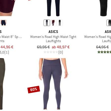
S
ASICS
ASI
Waist 8'' Sprinter
Women's Road High Waist Tight
Women's Road High
hts
Lauftights
Lauft
 44,96 €
69,95 €
ab 48,97 €
64,95 €
5,0
(1)
(0)
60%