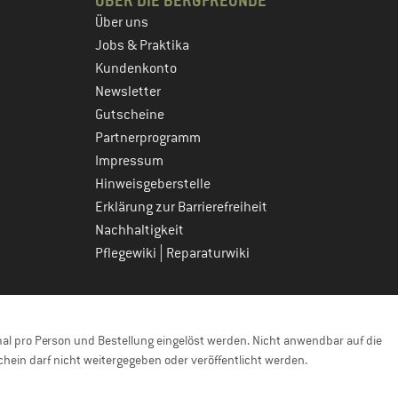
ÜBER DIE BERGFREUNDE
Über uns
Jobs & Praktika
Kundenkonto
Newsletter
Gutscheine
Partnerprogramm
Impressum
Hinweisgeberstelle
Erklärung zur Barrierefreiheit
Nachhaltigkeit
|
Pflegewiki
Reparaturwiki
l pro Person und Bestellung eingelöst werden. Nicht anwendbar auf die
hein darf nicht weitergegeben oder veröffentlicht werden.