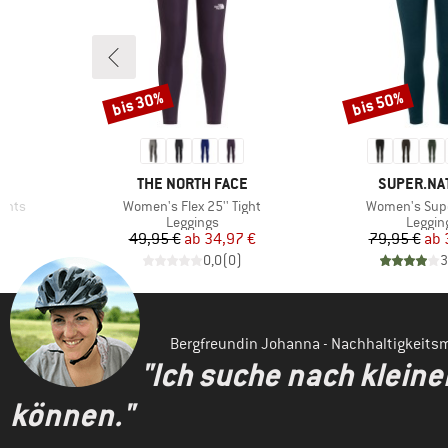
bis 30%
bis 50%
Rabatt
Rabatt
MARKE
MARKE
THE NORTH FACE
SUPER.NA
Artikel
Artikel
ights
Women's Flex 25'' Tight
Women's Supe
ppe
Produktgruppe
Produk
Leggings
Leggin
rter Preis
Preis
reduzierter Preis
Pr
re
€
49,95 €
ab
34,97 €
79,95 €
ab
)
0,0
(
0
)
3
Bergfreundin Johanna - Nachhaltigkeit
"Ich suche nach klein
können."