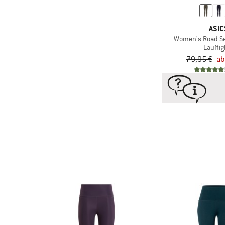
(1)
Norrøna
(12)
Odlo
ASIC
(1)
OMM
Women's Road Se
Lauftig
(6)
On
79,95 €
ab
(1)
Patagonia
(3)
Salomon
(1)
Scott
(8)
Stoic
(4)
Swix
(2)
The North Face
(2)
Venice Beach
(3)
X-Bionic