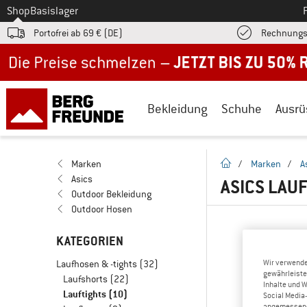
Zum
Shop
Basislager
Portofrei ab 69 € (DE)
Rechnungs
Jetzt bis zu 50% Rabatt im Sommer Sale
Bekleidung
Schuhe
Ausrü
Startseite
Marken
/
Marken
/
A
Asics
ASICS LAU
Outdoor Bekleidung
Outdoor Hosen
KATEGORIEN
Laufhosen & -tights
(32)
Wir verwende
gewährleiste
Laufshorts
(22)
Inhalte und 
Lauftights
(10)
Social Media-
angemessene 