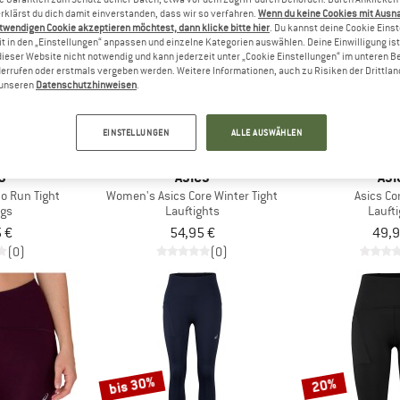
rklärst du dich damit einverstanden, dass wir so verfahren.
Wenn du keine Cookies mit Ausn
twendigen Cookie akzeptieren möchtest, dann klicke bitte hier
. Du kannst deine Cookie Eins
t in den „Einstellungen“ anpassen und einzelne Kategorien auswählen. Deine Einwilligung ist f
dieser Website nicht notwendig und kann jederzeit unter „Cookie Einstellungen“ im unteren B
errufen oder erstmals vergeben werden. Weitere Informationen, auch zu Risiken der Drittlan
n unseren
Datenschutzhinweisen
.
EINSTELLUNGEN
ALLE AUSWÄHLEN
S
ASICS
ASI
o Run Tight
Women's Asics Core Winter Tight
Asics Co
ngs
Lauftights
Lauft
 €
54,95 €
49,9
(0)
(0)
bis 30%
20%