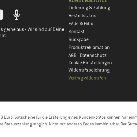
KUNDENSERVICE
Lieferung & Zahlung
tt dein Kundenkonto
Bestellstatus
FAQs & Hilfe
s gerne aus - Wir sind auf Deine
Kontakt
nnt!
Rückgabe
Produktreklamation
|
AGB
Datenschutz
Cookie Einstellungen
Widerrufsbelehrung
Vertrag widerrufen
 Euro. Gutscheine für die Erstellung eines Kundenkontos können nur einma
e Barauszahlung möglich. Nicht mit anderen Codes kombinierbar. Der Gutsc