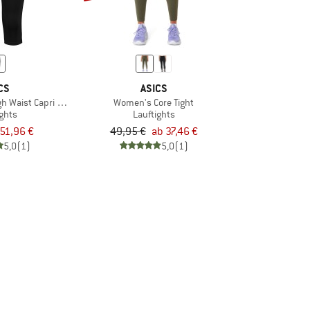
CS
ASICS
 Waist Capri Tight
Women's Core Tight
ights
Lauftights
51,96 €
49,95 €
ab 37,46 €
5,0
(1)
5,0
(1)