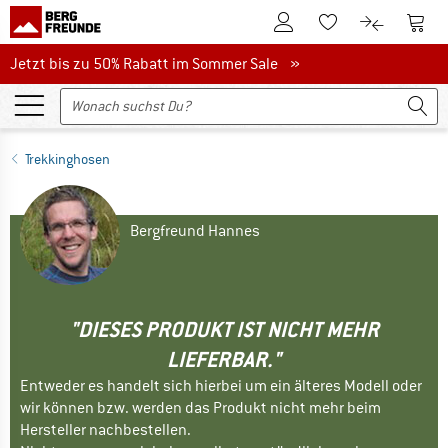
Zum Kundenkonto
Zum 
Zum Merkzettel.
Zum Produk
Jetzt bis zu 50% Rabatt im Sommer Sale
Jetzt bis zu 50% Rabatt im Sommer Sale »
Trekkinghosen
Bergfreund Hannes
"DIESES PRODUKT IST NICHT MEHR
LIEFERBAR."
Entweder es handelt sich hierbei um ein älteres Modell oder
wir können bzw. werden das Produkt nicht mehr beim
Hersteller nachbestellen.