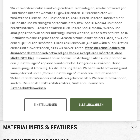
Finde alle Infos hier!
Trusted Shops Käuferschutz
Wir verwenden Cookies und vergleichbare Technologien, um die notwendigen
Funktionen unserer Website zu gewährleisten. Außerdem bieten wir
zusätzliche Dienste und Funktionen an, analysieren unseren Datenverkehr,
um Inhalte und Werbung zu personalisieren, bzw. Social Media-Funktionen
bereitzustellen. Dadurch erfahren auch unsere Social Media-, Werbe- und
AUF EINEN BLICK
Analysepartner von deiner Nutzung unserer Website; diese sitzen teilweise in
Drittländern ohne angemessene Garantien zum Schutz deiner Daten, etwa vor
Zip-Off Outdoorhose mit UV-Schutz
dem Zugriff durch Behörden. Durch Anklicken von „Alle auswählen“ erklärst du
dich damit einverstanden, dass wir so verfahren.
Wenn du keine Cookies mit
Ausnahme der technisch notwendigen Cookie akzeptieren möchtest, dann
klicke bitte hier
. Du kannst deine Cookie Einstellungen aber auch jederzeit in
den „Einstellungen“ anpassen und einzelne Kategorien auswählen. Deine
Einwilligung ist freiwillig, für die Nutzung dieser Website nicht notwendig und
kann jederzeit unter „Cookie Einstellungen“ im unteren Bereich unserer
Webseite widerrufen oder erstmals vergeben werden. Weitere Informationen,
auch zu Risiken der Drittlandstransfers, findest du in unseren
Datenschutzhinweisen
.
7 g
100%
Kunden sagen:
Kunden
EINSTELLUNGEN
ALLE AUSWÄHLEN
Weiterempfehlung
atmungsaktiv
guter 
MATERIALINFOS & FEATURES