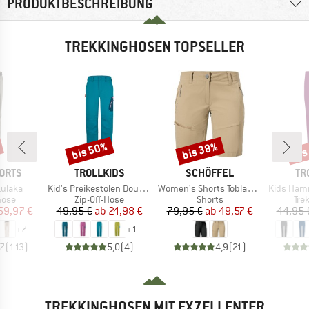
PRODUKTBESCHREIBUNG
TREKKINGHOSEN TOPSELLER
bis 50%
bis 38%
bis
Rabatt
Rabatt
Raba
MARKE
MARKE
MA
ORTS
TROLLKIDS
SCHÖFFEL
TR
Artikel
Artikel
Artikel
ulaka
Kid's Preikestolen Double Zip-Off Pants
Women's Shorts Toblach2
Kids Hammer
gruppe
Produktgruppe
Produktgruppe
Pro
hose
Zip-Off-Hose
Shorts
Tre
eis
duzierter Preis
Preis
reduzierter Preis
Preis
reduzierter Preis
59,97 €
49,95 €
ab
24,98 €
79,95 €
ab
49,57 €
44,95 
+
7
+
1
,7
(
113
)
5,0
(
4
)
4,9
(
21
)
TREKKINGHOSEN MIT EXZELLENTER