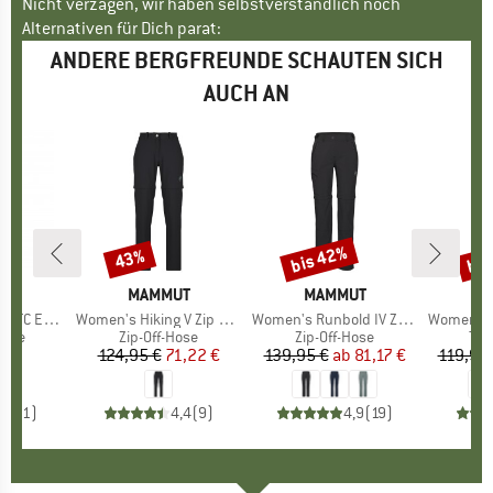
Nicht verzagen, wir haben selbstverständlich noch
Alternativen für Dich parat:
ANDERE BERGFREUNDE SCHAUTEN SICH
AUCH AN
bis 42%
bis
43%
Rabatt
Rabatt
Raba
OOD
MARKE
MAMMUT
MARKE
MAMMUT
M
M
C Extrem
Artikel
Women's Hiking V Zip Off Pants
Artikel
Women's Runbold IV Zip Off Pants
Artikel
Women's Ru
gruppe
hose
Produktgruppe
Zip-Off-Hose
Produktgruppe
Zip-Off-Hose
Pro
Tre
 €
eis
124,95 €
Preis
reduzierter Preis
71,22 €
139,95 €
ab
Preis
reduzierter Preis
81,17 €
119,95
5,0
(
1
)
4,4
(
9
)
4,9
(
19
)