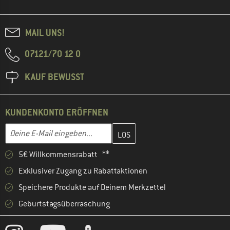
MAIL UNS!
07121/70 12 0
KAUF BEWUSST
KUNDENKONTO ERÖFFNEN
Gib hier deine E-Mail-Adresse ein und erstelle im nächsten Schri
E-Mail-Adresse
5€ Willkommensrabatt **
Exklusiver Zugang zu Rabattaktionen
Speichere Produkte auf Deinem Merkzettel
Geburtstagsüberraschung