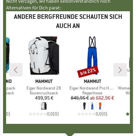
Nicht verzagen, wir haben selbstverständlich noch
Alternativen für Dich parat:
ANDERE BERGFREUNDE SCHAUTEN SICH
AUCH AN
bis 22%
Rabatt
AMOND
MARKE
MAMMUT
MARKE
MAMMUT
M
M
Backpack
Artikel
Eiger Nordwand 28
Artikel
Eiger Nordwand Pro Hardshell Pants
Artikel
Women's Duc
pe
rucksack
Produktgruppe
Tourenrucksack
Produktgruppe
Regenhose
Prod
Wand
5 €
eis
499,95 €
Preis
849,95 €
ab
Preis
reduzierter Preis
662,96 €
2
0,0
(
0
)
0,0
(
0
)
0,0
(
0
)