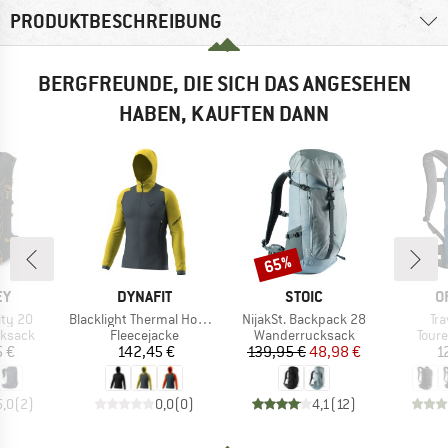
PRODUKTBESCHREIBUNG
BERGFREUNDE, DIE SICH DAS ANGESEHEN
HABEN, KAUFTEN DANN
65%
Rabatt
E
MARKE
MARKE
M
EY
DYNAFIT
STOIC
O
Artikel
Artikel
Art
ity 20
Blacklight Thermal Hooded Jacket
NijakSt. Backpack 28
Tr
uppe
Produktgruppe
Produktgruppe
Prod
ksack
Fleecejacke
Wanderrucksack
Tour
eis
Preis
Preis
reduzierter Preis
5 €
142,45 €
139,95 €
48,98 €
1
5,0
(
2
)
0,0
(
0
)
4,1
(
12
)