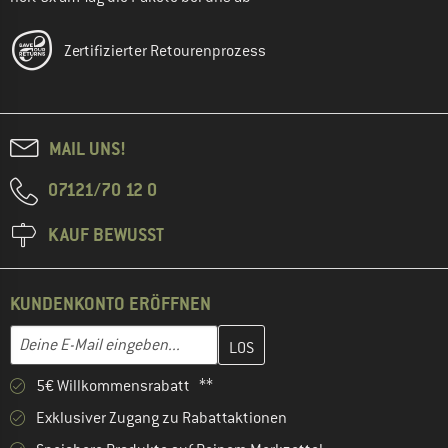
Zertifizierter Retourenprozess
MAIL UNS!
07121/70 12 0
KAUF BEWUSST
KUNDENKONTO ERÖFFNEN
Gib hier deine E-Mail-Adresse ein und erstelle im nächsten Schri
E-Mail-Adresse
5€ Willkommensrabatt **
Exklusiver Zugang zu Rabattaktionen