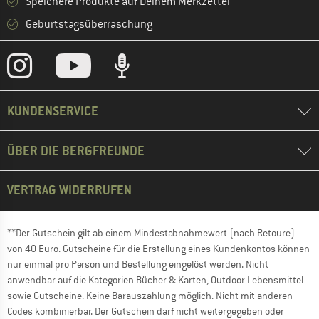
Speichere Produkte auf Deinem Merkzettel
Geburtstagsüberraschung
KUNDENSERVICE
ÜBER DIE BERGFREUNDE
VERTRAG WIDERRUFEN
**Der Gutschein gilt ab einem Mindestabnahmewert (nach Retoure)
von 40 Euro. Gutscheine für die Erstellung eines Kundenkontos können
nur einmal pro Person und Bestellung eingelöst werden. Nicht
anwendbar auf die Kategorien Bücher & Karten, Outdoor Lebensmittel
sowie Gutscheine. Keine Barauszahlung möglich. Nicht mit anderen
Codes kombinierbar. Der Gutschein darf nicht weitergegeben oder