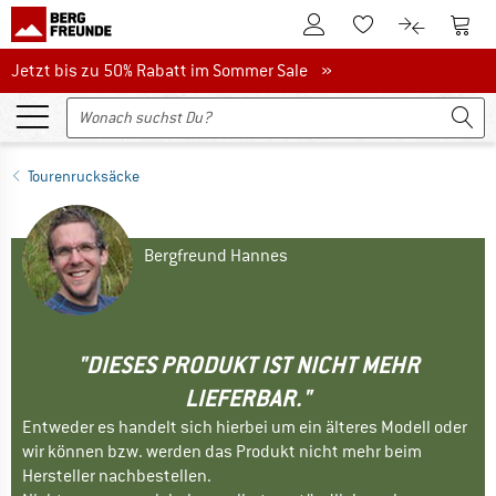
Zum Kundenkonto
Zum 
Zum Merkzettel.
Zum Produk
Jetzt bis zu 50% Rabatt im Sommer Sale
Jetzt bis zu 50% Rabatt im Sommer Sale »
Tourenrucksäcke
Bergfreund Hannes
"DIESES PRODUKT IST NICHT MEHR
LIEFERBAR."
Entweder es handelt sich hierbei um ein älteres Modell oder
wir können bzw. werden das Produkt nicht mehr beim
Hersteller nachbestellen.