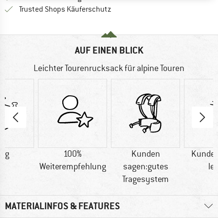
Finde alle Infos hier!
Trusted Shops Käuferschutz
AUF EINEN BLICK
Leichter Tourenrucksack für alpine Touren
0 g
100%
Kunden
Kunden
Weiterempfehlung
sagen:gutes
le
Tragesystem
MATERIALINFOS & FEATURES