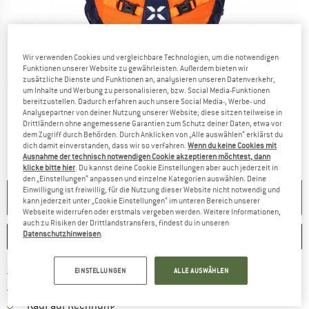
Wir verwenden Cookies und vergleichbare Technologien, um die notwendigen
Funktionen unserer Website zu gewährleisten. Außerdem bieten wir
zusätzliche Dienste und Funktionen an, analysieren unseren Datenverkehr,
Detailansichten
um Inhalte und Werbung zu personalisieren, bzw. Social Media-Funktionen
bereitzustellen. Dadurch erfahren auch unsere Social Media-, Werbe- und
Analysepartner von deiner Nutzung unserer Website; diese sitzen teilweise in
Drittländern ohne angemessene Garantien zum Schutz deiner Daten, etwa vor
dem Zugriff durch Behörden. Durch Anklicken von „Alle auswählen“ erklärst du
dich damit einverstanden, dass wir so verfahren.
Wenn du keine Cookies mit
Ausnahme der technisch notwendigen Cookie akzeptieren möchtest, dann
klicke bitte hier
. Du kannst deine Cookie Einstellungen aber auch jederzeit in
den „Einstellungen“ anpassen und einzelne Kategorien auswählen. Deine
Einwilligung ist freiwillig, für die Nutzung dieser Website nicht notwendig und
NICHT MEHR LIEFERBAR
kann jederzeit unter „Cookie Einstellungen“ im unteren Bereich unserer
Webseite widerrufen oder erstmals vergeben werden. Weitere Informationen,
auch zu Risiken der Drittlandstransfers, findest du in unseren
Datenschutzhinweisen
.
MERKEN
VERGLEICHEN
Finde mehr Informationen zu den Versan
Portofrei ab 69 € (DE)
EINSTELLUNGEN
ALLE AUSWÄHLEN
Gehe hier zu den Rückgabe-Richtlinie
100 Tage Rückgaberecht
Finde die Zahlungs-Infos hier! Öffnet sich 
Kauf auf Rechnung