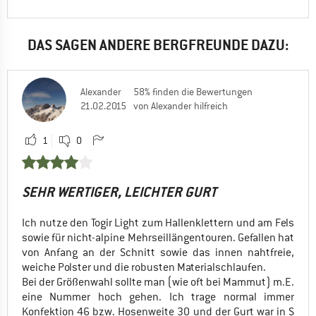
Alpinklettern
Materialschlaufenposition
Indoorklettern
EINSATZBEREICH
DAS SAGEN ANDERE BERGFREUNDE DAZU:
Sportklettern
Ja, ich würde das Produkt einem Freund empfehlen
Indoorklettern
Allround
Alexander
58% finden die Bewertungen
21.02.2015
von Alexander hilfreich
Ultraleicht
1
0
Ja, ich würde das Produkt einem Freund empfehlen
SEHR WERTIGER, LEICHTER GURT
Ich nutze den Togir Light zum Hallenklettern und am Fels
sowie für nicht-alpine Mehrseillängentouren. Gefallen hat
von Anfang an der Schnitt sowie das innen nahtfreie,
weiche Polster und die robusten Materialschlaufen.
Bei der Größenwahl sollte man (wie oft bei Mammut) m.E.
eine Nummer hoch gehen. Ich trage normal immer
Konfektion 46 bzw. Hosenweite 30 und der Gurt war in S