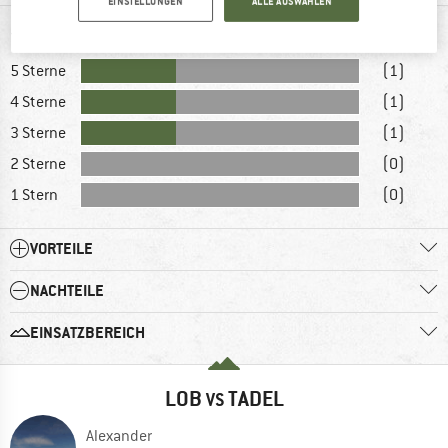
EINSTELLUNGEN
ALLE AUSWÄHLEN
BEWERTUNGEN
5 Sterne
(1)
4 Sterne
(1)
3 Sterne
(1)
2 Sterne
(0)
1 Stern
(0)
VORTEILE
NACHTEILE
EINSATZBEREICH
LOB
TADEL
VS
Alexander