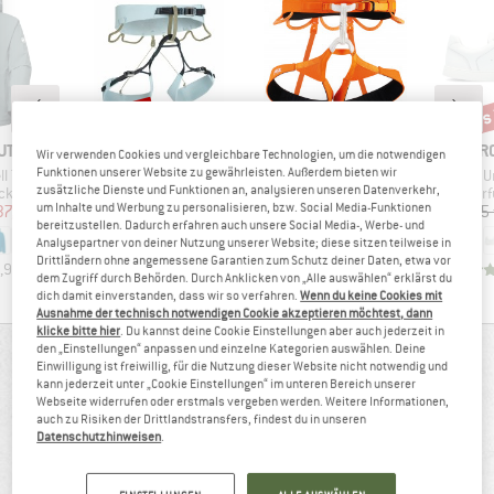
bis
10%
Rabatt
Raba
E
MARKE
MARKE
MA
UT
BLUE ICE
PETZL
GR
Wir verwenden Cookies und vergleichbare Technologien, um die notwendigen
Funktionen unserer Website zu gewährleisten. Außerdem bieten wir
Artikel
Artikel
Ar
oded Jacket
Women's Cuesta Adjustable Harness
Hirundos
U
zusätzliche Dienste und Funktionen an, analysieren unseren Datenverkehr,
gruppe
Produktgruppe
Produktgruppe
Pro
cke
Klettergurt
Klettergurt
Bar
um Inhalte und Werbung zu personalisieren, bzw. Social Media-Funktionen
eis
duzierter Preis
Preis
reduzierter Preis
Preis
37,47 €
114,95 €
103,46 €
94,95 €
129,95
bereitzustellen. Dadurch erfahren auch unsere Social Media-, Werbe- und
Analysepartner von deiner Nutzung unserer Website; diese sitzen teilweise in
Drittländern ohne angemessene Garantien zum Schutz deiner Daten, etwa vor
,9
(
12
)
3,3
(
3
)
4,7
(
20
)
dem Zugriff durch Behörden. Durch Anklicken von „Alle auswählen“ erklärst du
dich damit einverstanden, dass wir so verfahren.
Wenn du keine Cookies mit
Ausnahme der technisch notwendigen Cookie akzeptieren möchtest, dann
klicke bitte hier
. Du kannst deine Cookie Einstellungen aber auch jederzeit in
den „Einstellungen“ anpassen und einzelne Kategorien auswählen. Deine
BEWERTUNGSÜBERSICHT
Einwilligung ist freiwillig, für die Nutzung dieser Website nicht notwendig und
kann jederzeit unter „Cookie Einstellungen“ im unteren Bereich unserer
Webseite widerrufen oder erstmals vergeben werden. Weitere Informationen,
auch zu Risiken der Drittlandstransfers, findest du in unseren
100%
4,0
Datenschutzhinweisen
.
(3)
empfehlen dieses Produkt