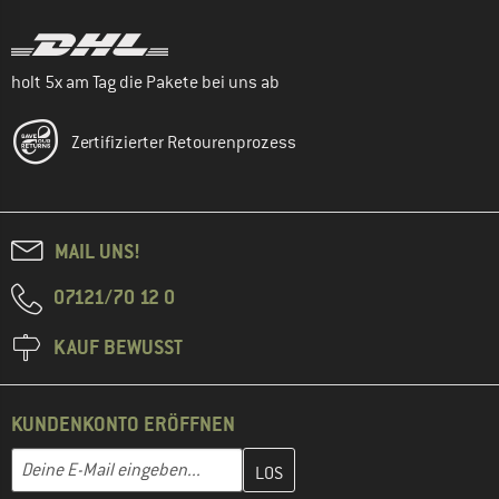
holt 5x am Tag die Pakete bei uns ab
Zertifizierter Retourenprozess
MAIL UNS!
07121/70 12 0
KAUF BEWUSST
KUNDENKONTO ERÖFFNEN
Gib hier deine E-Mail-Adresse ein und erstelle im nächsten Schri
E-Mail-Adresse