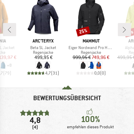
bis
25%
Rabatt
Raba
MARKE
MARKE
MA
NIA
ARC'TERYX
MAMMUT
AR
Artikel
Artikel
Artik
3L Jacket
Beta SL Jacket
Eiger Nordwand Pro Hardshell Hooded Jacket
Alph
gruppe
Produktgruppe
Produktgruppe
Pr
cke
Regenjacke
Regenjacke
Re
eis
duzierter Preis
Preis
Preis
reduzierter Preis
139,97 €
499,95 €
999,95 €
749,96 €
499,95 
+
8
,7
(
79
)
4,7
(
31
)
0,0
(
0
)
BEWERTUNGSÜBERSICHT
100%
4,8
(4)
empfehlen dieses Produkt