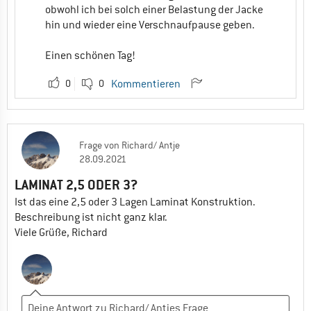
würde bei mir definitiv nicht darunter
obwohl ich bei solch einer Belastung der Jacke
passen. Da sie wirklich Figurbetont
hin und wieder eine Verschnaufpause geben.
geschnitten ist.
Bei viel Bewegung und körperlichen
Einen schönen Tag!
Aktivitäten finde ich Daune eh viel zu
warm.
0
0
Kommentieren
Und bei Pausen kommt die Shell dann in
den Rucksack und eine leichte Daune
drüber um nicht auszukühlen.
Frage
von
Richard/ Antje
0
0
28.09.2021
LAMINAT 2,5 ODER 3?
Ist das eine 2,5 oder 3 Lagen Laminat Konstruktion.
Beschreibung ist nicht ganz klar.
Viele Grüße, Richard