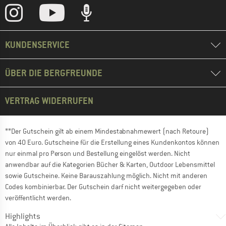
KUNDENSERVICE
ÜBER DIE BERGFREUNDE
VERTRAG WIDERRUFEN
**Der Gutschein gilt ab einem Mindestabnahmewert (nach Retoure)
von 40 Euro. Gutscheine für die Erstellung eines Kundenkontos können
nur einmal pro Person und Bestellung eingelöst werden. Nicht
anwendbar auf die Kategorien Bücher & Karten, Outdoor Lebensmittel
sowie Gutscheine. Keine Barauszahlung möglich. Nicht mit anderen
Codes kombinierbar. Der Gutschein darf nicht weitergegeben oder
veröffentlicht werden.
Highlights