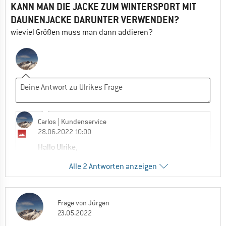
KANN MAN DIE JACKE ZUM WINTERSPORT MIT
DAUNENJACKE DARUNTER VERWENDEN?
wieviel Größen muss man dann addieren?
Carlos
| Kundenservice
28.06.2022 10:00
Hallo Ulrike,
Alle 2 Antworten anzeigen
ja, die Jacke kann hier im Zwiebel Prinzip
getragen werden.
Das ist an der Stelle kein Problem und auch
das angedachte Prinzip.
Frage
von
Jürgen
23.05.2022
Die Jacke hat hier schon einen weitern