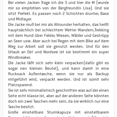
Bei vielen Jacken Trage ich die S und hier die M (wurde
mir so empfohlen von der Bergfreundin Lisa). Und sie
sitzt Perfekt. Es passen noch 2 Schichten drunter, Base
und Midlayer.
Die Jacke muß bei mir als Allrounder herhalten, das heißt
hauptsächlich bei schlechtem Wetter Wandern,Trekking
mit dem Hund über Felder, Wiesen, Wälder und Gestrüpp
an Seen usw. Aber auch bei Regen mit dem Bike auf dem
Weg zur Arbeit soll sie genutzt werden. Und für den
Urlaub an Ost und Nordsee ist sie bestimmt ein super
Windbreaker.
Die Jacke läßt sich sehr klein verpacken(dafür gibt es
sogar nen kleinen Beutel), und kann damit in eine
Rucksack Außentasche, wenn sie nur als Backup
mitgeführt wird, verpackt werden. Und ist somit sehr
Platzsparend.
Sie ist sehr minimalistisch geschnitten was auf der einen
Seite echt klasse ist, aber auf der anderen Seite könnten
doch ein zwei Taschen mehr sein, da sie wirklich nur eine
Tasche besitzt.
Große einstellbare Sturmkapuze mit einstellbarem