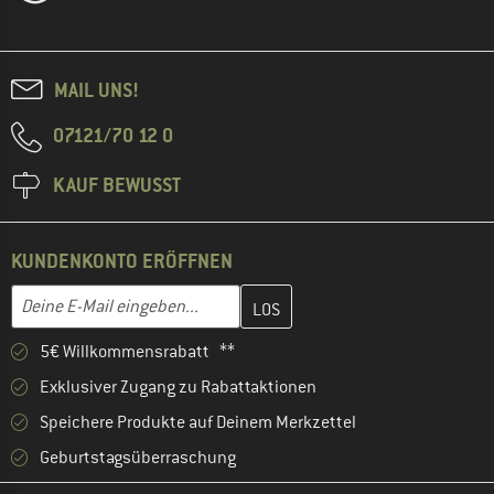
MAIL UNS!
07121/70 12 0
KAUF BEWUSST
KUNDENKONTO ERÖFFNEN
Gib hier deine E-Mail-Adresse ein und erstelle im nächsten Schri
E-Mail-Adresse
5€ Willkommensrabatt **
Exklusiver Zugang zu Rabattaktionen
Speichere Produkte auf Deinem Merkzettel
Geburtstagsüberraschung