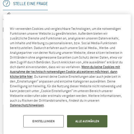
STELLE EINE FRAGE
SCHREIBE EINE BEWERTUNG
Wir verwenden Cookies und vergleichbare Technologien, um die notwendigen
TEILE EIN BILD
Funktionen unserer Website zu gewährleisten. Außerdem bieten wir
zusätzliche Dienste und Funktionen an, analysieren unseren Datenverkehr,
um Inhalte und Werbung zu personalisieren, bzw. Social Media-Funktionen
bereitzustellen. Dadurch erfahren auch unsere Social Media-, Werbe- und
Analysepartner von deiner Nutzung unserer Website; diese sitzen teilweise in
Drittländern ohne angemessene Garantien zum Schutz deiner Daten, etwa vor
dem Zugriff durch Behörden. Durch Anklicken von „Alle auswählen“ erklärst du
dich damit einverstanden, dass wir so verfahren.
Wenn du keine Cookies mit
Ausnahme der technisch notwendigen Cookie akzeptieren möchtest, dann
klicke bitte hier
. Du kannst deine Cookie Einstellungen aber auch jederzeit in
den „Einstellungen“ anpassen und einzelne Kategorien auswählen. Deine
Einwilligung ist freiwillig, für die Nutzung dieser Website nicht notwendig und
kann jederzeit unter „Cookie Einstellungen“ im unteren Bereich unserer
DAS SAGEN ANDERE BERGFREUNDE DAZU:
Webseite widerrufen oder erstmals vergeben werden. Weitere Informationen,
auch zu Risiken der Drittlandstransfers, findest du in unseren
Datenschutzhinweisen
.
Christian
25.10.2022
EINSTELLUNGEN
ALLE AUSWÄHLEN
2
0