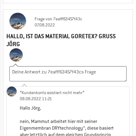
Frage
von
7eafff63457f43c
07.08.2022
HALLO, IST DAS MATERIAL GORETEX? GRUSS J
ÖRG
*Kundenkonto existiert nicht mehr*
08.08.2022 11:21
Hallo Jörg,
nein, Mammut arbeitet hier mit seiner
Eigenmembran DRYtechnology™, diese basiert
aber letztlich auf dem gleichen Grundprinzip