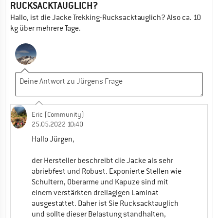
RUCKSACKTAUGLICH?
Schnitt, damit mit einer oder mehren Lagen
Hallo, ist die Jacke Trekking-Rucksacktauglich? Also ca. 10
darunter gerechnet wird. Daher würde ich
kg über mehrere Tage.
hier bei einer normalen Daunenjacke, bei der
normalen Größe bleiben.
Viele Grüße,
Carlos
2
0
Eric (Community)
Steffen
25.05.2022 10:40
27.02.2024 19:23
Hallo Jürgen,
Hallo Carlos
Ich finde das die Jacke sehr Figur betont
der Hersteller beschreibt die Jacke als sehr
geschnitten ist, ich trage diese Jacke mit
abriebfest und Robust. Exponierte Stellen wie
zwei relativ dünnen Schichten drunter.
Schultern, Oberarme und Kapuze sind mit
Ein normales Baselayer Merino oder
einem verstärkten dreilagigen Laminat
ähnliches und nen atmungsaktiven
ausgestattet. Daher ist Sie Rucksacktauglich
dünnen Fleece Hoody. Eine Daunenjacke
und sollte dieser Belastung standhalten,