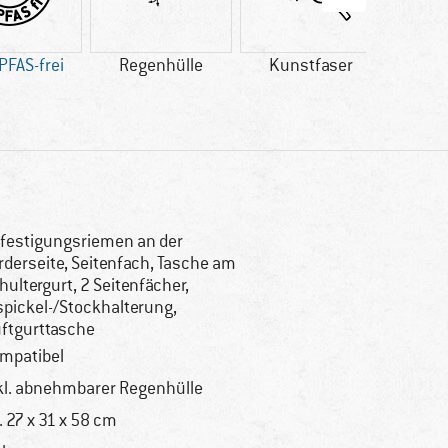
PFAS-frei
Regenhülle
Kunstfaser
Fa
festigungsriemen an der
rderseite, Seitenfach, Tasche am
hultergurt, 2 Seitenfächer,
spickel-/Stockhalterung,
ftgurttasche
mpatibel
kl. abnehmbarer Regenhülle
. 27 x 31 x 58 cm