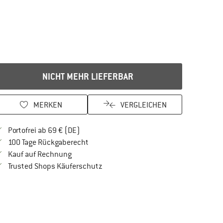
NICHT MEHR LIEFERBAR
MERKEN
VERGLEICHEN
Finde mehr Informationen zu den Versandkos
Portofrei ab 69 € (DE)
Gehe hier zu den Rückgabe-Richtlinien Öf
100 Tage Rückgaberecht
Finde die Zahlungs-Infos hier! Öffnet sich in 
Kauf auf Rechnung
Finde alle Infos hier!
Trusted Shops Käuferschutz