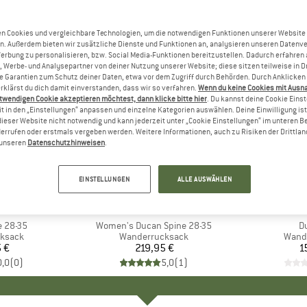
n Cookies und vergleichbare Technologien, um die notwendigen Funktionen unserer Website
n. Außerdem bieten wir zusätzliche Dienste und Funktionen an, analysieren unseren Datenv
Werbung zu personalisieren, bzw. Social Media-Funktionen bereitzustellen. Dadurch erfahren
, Werbe- und Analysepartner von deiner Nutzung unserer Website; diese sitzen teilweise in D
Garantien zum Schutz deiner Daten, etwa vor dem Zugriff durch Behörden. Durch Anklicken 
rklärst du dich damit einverstanden, dass wir so verfahren.
Wenn du keine Cookies mit Ausn
twendigen Cookie akzeptieren möchtest, dann klicke bitte hier
. Du kannst deine Cookie Eins
t in den „Einstellungen“ anpassen und einzelne Kategorien auswählen. Deine Einwilligung ist f
dieser Website nicht notwendig und kann jederzeit unter „Cookie Einstellungen“ im unteren B
errufen oder erstmals vergeben werden. Weitere Informationen, auch zu Risiken der Drittlan
n unseren
Datenschutzhinweisen
.
EINSTELLUNGEN
ALLE AUSWÄHLEN
E
UT
MARKE
MAMMUT
M
M
e 28-35
Artikel
Women's Ducan Spine 28-35
Ar
D
uppe
ksack
Produktgruppe
Wanderrucksack
Prod
Wand
 €
eis
219,95 €
Preis
1
0,0
(
0
)
5,0
(
1
)