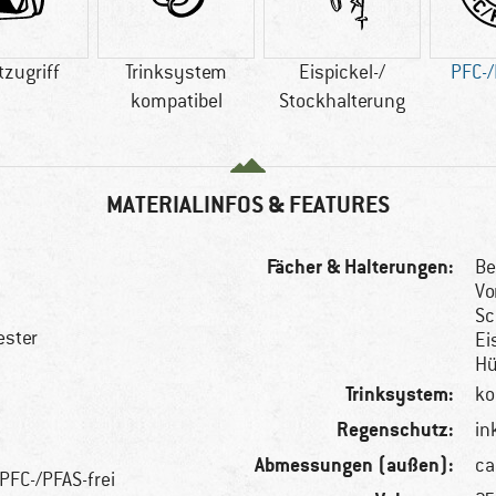
tzugriff
Trinksystem
Eispickel-/
PFC-/
kompatibel
Stockhalterung
MATERIALINFOS & FEATURES
Fächer & Halterungen:
Be
Vo
Sc
ester
Ei
Hü
Trinksystem:
ko
Regenschutz:
in
Abmessungen (außen):
ca
PFC-/PFAS-frei