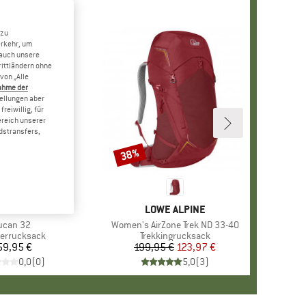
 zu
erkehr, um
 auch unsere
rittländern ohne
von „Alle
ahme der
tellungen aber
reiwillig, für
ereich unserer
dstransfers,
38%
Rabatt
ARKE
AMMUT
MARKE
LOWE ALPINE
tikel
ucan 32
Artikel
Women's AirZone Trek ND 33-40
uktgruppe
errucksack
Produktgruppe
Trekkingrucksack
59,95 €
Preis
199,95 €
Preis
reduzierter Preis
123,97 €
0,0
(
0
)
5,0
(
3
)