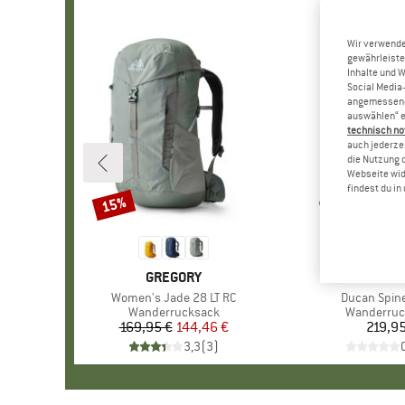
Wir verwende
gewährleiste
Inhalte und 
Social Media-
angemessene 
auswählen“ e
technisch no
auch jederzei
die Nutzung 
Webseite wid
findest du i
15%
Rabatt
MARKE
GREGORY
MARK
MAMM
Artikel
Women's Jade 28 LT RC
Artikel
Ducan Spin
Produktgruppe
Wanderrucksack
Produktgr
Wanderruc
169,95 €
Preis
reduzierter Preis
144,46 €
219,95
Pr
3,3
(
3
)