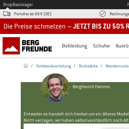
Zum
Shop
Basislager
Portofrei ab 69 € (DE)
Rechnungs
Jetzt bis zu 50% Rabatt im Sommer Sale
Bekleidung
Schuhe
Ausrü
Startseite
/
Outdoor-Ausrüstung
/
Rucksäcke
/
Wanderrucks
Bergfreund Hannes
Entweder es handelt sich hierbei um ein älteres Mode
Nicht verzagen, wir haben selbstverständlich noch Alte