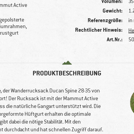
Volumen:
35 
mmut Active
Gewicht:
1.
 gepolsterte
Referenzgröße:
in
iniumrahmen,
Rechtlicher Hinweis:
He
Brustgurt
Art.Nr.:
50
PRODUKTBESCHREIBUNG
e, der Wanderrucksack Ducan Spine 28-35 von
rt! Der Rucksack ist mit der Mammut Active
ss die natürliche Gangart unterstützt wird. Die
rgeformte Hüftgurt erhalten die optimale
t dabei die nötige Stabilität. Mit den
 durchdacht und hat schnellen Zugriff darauf.