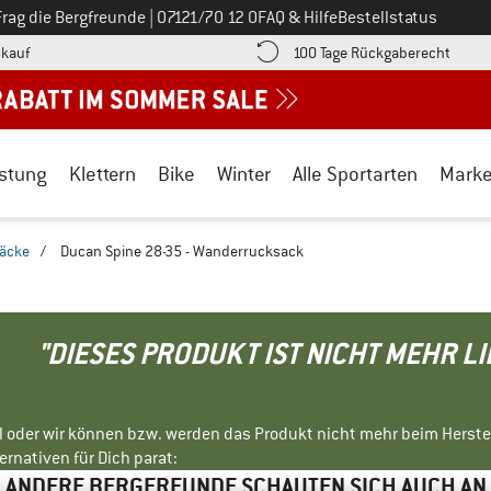
Ruf uns an unter
Frag die Bergfreunde
|
07121/70 12 0
FAQ & Hilfe
Bestellstatus
Finde die Zahlungs-Infos hier! Öffnet sich in einer Infobox
Gehe h
kauf
100 Tage Rückgaberecht
stung
Klettern
Bike
Winter
Alle Sportarten
Mark
äcke
/
Ducan Spine 28-35 - Wanderrucksack
"DIESES PRODUKT IST NICHT MEHR L
ll oder wir können bzw. werden das Produkt nicht mehr beim Herste
rnativen für Dich parat:
ANDERE BERGFREUNDE SCHAUTEN SICH AUCH AN