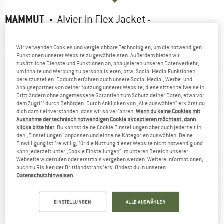
MAMMUT
-
Alvier In Flex Jacket -
Daunenjacke
Wir verwenden Cookies und vergleichbare Technologien, um die notwendigen
5,0
(1)
Funktionen unserer Website zu gewährleisten. Außerdem bieten wir
zusätzliche Dienste und Funktionen an, analysieren unseren Datenverkehr,
um Inhalte und Werbung zu personalisieren, bzw. Social Media-Funktionen
bereitzustellen. Dadurch erfahren auch unsere Social Media-, Werbe- und
Analysepartner von deiner Nutzung unserer Website; diese sitzen teilweise in
Drittländern ohne angemessene Garantien zum Schutz deiner Daten, etwa vor
dem Zugriff durch Behörden. Durch Anklicken von „Alle auswählen“ erklärst du
dich damit einverstanden, dass wir so verfahren.
Wenn du keine Cookies mit
Ausnahme der technisch notwendigen Cookie akzeptieren möchtest, dann
klicke bitte hier
. Du kannst deine Cookie Einstellungen aber auch jederzeit in
den „Einstellungen“ anpassen und einzelne Kategorien auswählen. Deine
Einwilligung ist freiwillig, für die Nutzung dieser Website nicht notwendig und
kann jederzeit unter „Cookie Einstellungen“ im unteren Bereich unserer
Webseite widerrufen oder erstmals vergeben werden. Weitere Informationen,
auch zu Risiken der Drittlandstransfers, findest du in unseren
Datenschutzhinweisen
.
EINSTELLUNGEN
ALLE AUSWÄHLEN