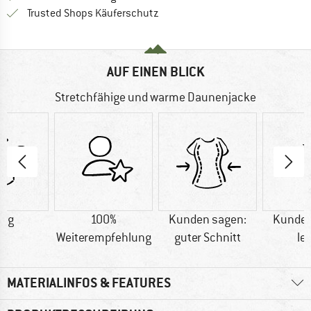
Finde alle Infos hier!
Trusted Shops Käuferschutz
AUF EINEN BLICK
Stretchfähige und warme Daunenjacke
0 g
100%
Kunden sagen:
Kunden
Weiterempfehlung
guter Schnitt
le
MATERIALINFOS & FEATURES