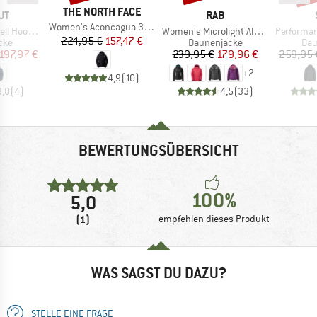
MARKE
THE NORTH FACE
E
MARKE
UT
RAB
Artikel
Women's Aconcagua 3 Hoodie
Artikel
Artikel
ded Jacket
Women's Microlight Alpine Jacket
PerformanceDown Sa
Preis
reduzierter Preis
224,95 €
157,47 €
gruppe
Produktgruppe
Pro
cke
Daunenjacke
Dau
eis
duzierter Preis
Preis
reduzierter Preis
197,97 €
239,95 €
179,96 €
259,95 
+
2
4,9
(
10
)
3,8
(
4
)
4,5
(
33
)
BEWERTUNGSÜBERSICHT
100%
5,0
(1)
empfehlen dieses Produkt
WAS SAGST DU DAZU?
STELLE EINE FRAGE