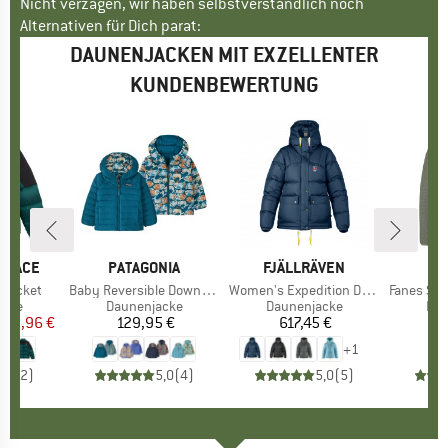
Nicht verzagen, wir haben selbstverständlich noch
Alternativen für Dich parat:
DAUNENJACKEN MIT EXZELLENTER
KUNDENBEWERTUNG
 FACE
MARKE
PATAGONIA
MARKE
FJÄLLRÄVEN
M
S
 Jacket
Artikel
Baby Reversible Down Sweater Hoody
Artikel
Women's Expedition Down Lite Jacket
Artikel
Fanes Sarner 
gruppe
acke
Produktgruppe
Daunenjacke
Produktgruppe
Daunenjacke
Pro
Dau
eis
duzierter Preis
263,96 €
129,95 €
Preis
617,45 €
Preis
3
+
1
5,0
(
2
)
5,0
(
4
)
5,0
(
5
)