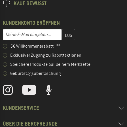
KAUF BEWUSST
KUNDENKONTO ERÖFFNEN
Gib hier deine E-Mail-Adresse ein und erstelle im nächsten Schri
Deine E-Mail eingeben...
5€ Willkommensrabatt **
Exklusiver Zugang zu Rabattaktionen
Speichere Produkte auf Deinem Merkzettel
Geburtstagsüberraschung
KUNDENSERVICE
ÜBER DIE BERGFREUNDE