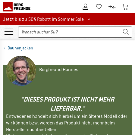
Zum Kundenkonto
Zum 
Zum Merkzettel.
Zum Produk
Jetzt bis zu 50% Rabatt im Sommer Sale
Jetzt bis zu 50% Rabatt im Sommer Sale »
Daunenjacken
Bergfreund Hannes
"DIESES PRODUKT IST NICHT MEHR
LIEFERBAR."
Entweder es handelt sich hierbei um ein älteres Modell oder
wir können bzw. werden das Produkt nicht mehr beim
Hersteller nachbestellen.