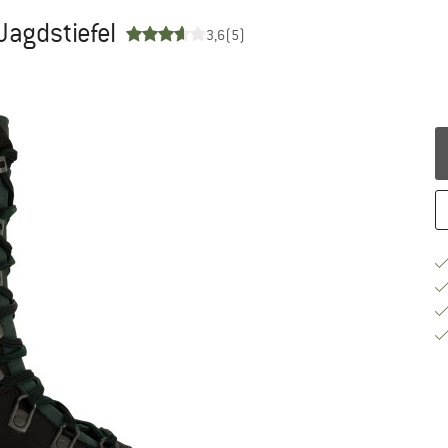
 Jagdstiefel
3,6
(5)