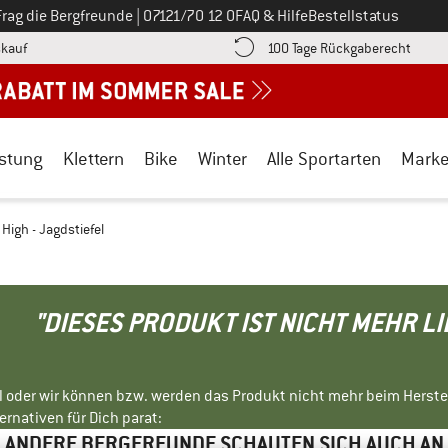
Ruf uns an unter
Frag die Bergfreunde
|
07121/70 12 0
FAQ & Hilfe
Bestellstatus
Finde die Zahlungs-Infos hier! Öffnet sich in einer Infobox
Gehe h
kauf
100 Tage Rückgaberecht
stung
Klettern
Bike
Winter
Alle Sportarten
Mark
 High - Jagdstiefel
"DIESES PRODUKT IST NICHT MEHR L
ll oder wir können bzw. werden das Produkt nicht mehr beim Herste
rnativen für Dich parat:
ANDERE BERGFREUNDE SCHAUTEN SICH AUCH AN