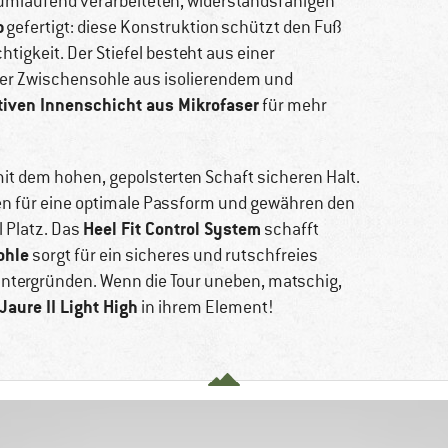
 umlaufend verarbeiteten, widerstandsfähigen
p
gefertigt: diese Konstruktion schützt den Fuß
tigkeit. Der Stiefel besteht aus einer
ner Zwischensohle aus isolierendem und
iven Innenschicht aus Mikrofaser
für mehr
t dem hohen, gepolsterten Schaft sicheren Halt.
gen für eine optimale Passform und gewähren den
Heel Fit Control System
 Platz. Das
schafft
ohle
sorgt für ein sicheres und rutschfreies
tergründen. Wenn die Tour uneben, matschig,
aure II Light High
in ihrem Element!