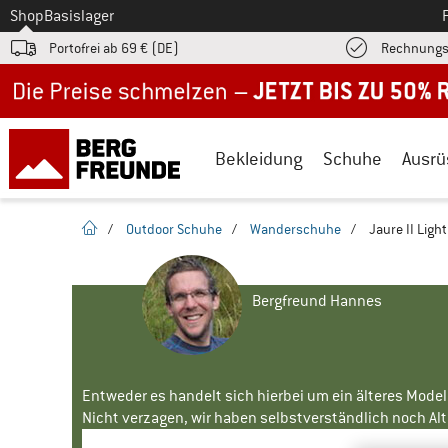
Zum
Shop
Basislager
Portofrei ab 69 € (DE)
Rechnungs
Jetzt bis zu 50% Rabatt im Sommer Sale
Bekleidung
Schuhe
Ausrü
Startseite
/
Outdoor Schuhe
/
Wanderschuhe
/
Jaure II Light
Bergfreund Hannes
Entweder es handelt sich hierbei um ein älteres Mode
Nicht verzagen, wir haben selbstverständlich noch Alte