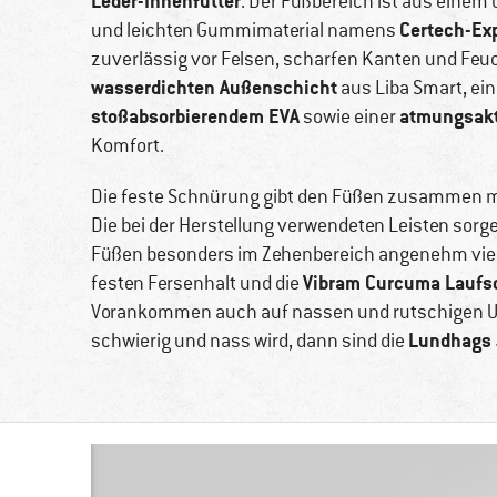
Leder-Innenfutter
. Der Fußbereich ist aus einem
Certech-Ex
und leichten Gummimaterial namens
zuverlässig vor Felsen, scharfen Kanten und Feuch
wasserdichten Außenschicht
aus Liba Smart, ei
stoßabsorbierendem EVA
atmungsakt
sowie einer
Komfort.
Die feste Schnürung gibt den Füßen zusammen mi
Die bei der Herstellung verwendeten Leisten sor
Füßen besonders im Zehenbereich angenehm viel
Vibram Curcuma Laufs
festen Fersenhalt und die
Vorankommen auch auf nassen und rutschigen Un
Lundhags J
schwierig und nass wird, dann sind die