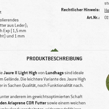
st
Rechtlicher Hinweis:
He
t
Art.Nr.:
01
solierendes
tter aus Leder);
ch Exp (1,5 mm
cht) und 1 mm
PRODUKTBESCHREIBUNG
Jaure II Light High
Lundhags
ie
von
sind ideale
m Gelände. Die leichtere Variante des Jaure High
 in Sachen Qualität, noch Funktionalität nach.
unter anderem im gewichtsoptimierten Schaft
nden Ariaprene COR Futter
sowie einem weichen