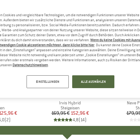
n Cookies und vergleichbare Technologien, um die notwendigen Funktionen unserer Website
n. Außerdem bieten wir zusätzliche Dienste und Funktionen an, analysieren unseren Datenv
Werbung zu personalisieren, bzw. Social Media-Funktionen bereitzustellen. Dadurch erfahren
, Werbe- und Analysepartner von deiner Nutzung unserer Website; diese sitzen teilweise in D
Garantien zum Schutz deiner Daten, etwa vor dem Zugriff durch Behörden. Durch Anklicken 
rklärst du dich damit einverstanden, dass wir so verfahren.
Wenn du keine Cookies mit Ausn
twendigen Cookie akzeptieren möchtest, dann klicke bitte hier
. Du kannst deine Cookie Eins
t in den „Einstellungen“ anpassen und einzelne Kategorien auswählen. Deine Einwilligung ist f
dieser Website nicht notwendig und kann jederzeit unter „Cookie Einstellungen“ im unteren B
errufen oder erstmals vergeben werden. Weitere Informationen, auch zu Risiken der Drittlan
n unseren
Datenschutzhinweisen
.
10%
15%
Rabatt
Rabatt
EINSTELLUNGEN
ALLE AUSWÄHLEN
KE
L
MARKE
PETZL
MARK
BLAC
el
Artikel
Irvis Hybrid
Artikel
Neve P
tgruppe
sen
Produktgruppe
Steigeisen
Pr
St
eis
duzierter Preis
125,96 €
169,95 €
Preis
reduzierter Preis
152,96 €
179,95
5,0
(
2
)
4,8
(
14
)