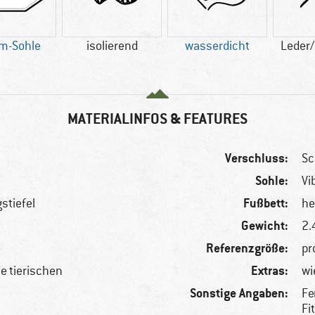
am-Sohle
isolierend
wasserdicht
Leder/
MATERIALINFOS & FEATURES
Verschluss:
Sc
Sohle:
Vi
Fußbett:
stiefel
he
Gewicht:
2.
Referenzgröße:
pr
Extras:
le tierischen
wi
Sonstige Angaben:
Fe
Fi