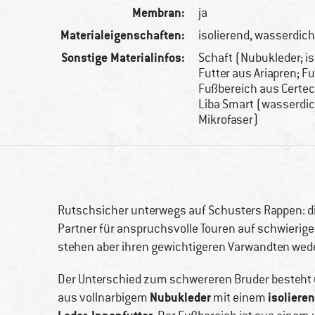
Membran:
ja
Materialeigenschaften:
isolierend, wasserdich
Sonstige Materialinfos:
Schaft (Nubukleder; i
Futter aus Ariapren; Fu
Fußbereich aus Certe
Liba Smart (wasserdi
Mikrofaser)
Rutschsicher unterwegs auf Schusters Rappen: d
Partner für anspruchsvolle Touren auf schwierige
stehen aber ihren gewichtigeren Varwandten weder
Der Unterschied zum schwereren Bruder besteht 
Nubukleder
isoliere
aus vollnarbigem
mit einem