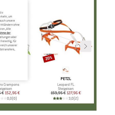
 zu
erkehr, um
 auch unsere
rittländern ohne
von „Alle
ahme der
tellungen aber
reiwillig, für
ereich unserer
dstransfers,
20%
Rabatt
E
K DIAMOND
MARKE
PETZL
ro Crampons
Artikel
Leopard FL
oduktgruppe
eigeisen
Produktgruppe
Steigeisen
 €
Preis
reduzierter Preis
152,96 €
159,95 €
Preis
reduzierter Preis
127,96 €
0,0
(
0
)
3,0
(
2
)