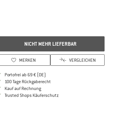
NICHT MEHR LIEFERBAR
MERKEN
VERGLEICHEN
Finde mehr Informationen zu den Versandkos
Portofrei ab 69 € (DE)
Gehe hier zu den Rückgabe-Richtlinien Öf
100 Tage Rückgaberecht
Finde die Zahlungs-Infos hier! Öffnet sich in 
Kauf auf Rechnung
Finde alle Infos hier!
Trusted Shops Käuferschutz