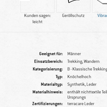
20 g
Kunden sagen:
Geröllschutz
Vibr
leicht
Geeignet für:
Männer
Einsatzbereich:
Trekking, Wandern
Kategorisierung:
B - Klassische Trekking
Typ:
Knöchelhoch
Materialtyp:
Synthetik, Leder
Materialhinweis:
enthält nichttextile Tei
Ursprungs
Zertifizierungen:
terracare Leder