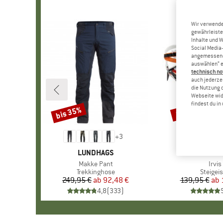
Wir verwende
gewährleiste
Inhalte und 
Social Media-
angemessene 
auswählen“ e
technisch no
auch jederzei
die Nutzung 
Webseite wid
findest du i
bis 35%
10%
Rabatt
Rabatt
+
3
MARKE
LUNDHAGS
MAR
PETZ
Artikel
Makke Pant
Artik
Irvis
Produktgruppe
Trekkinghose
Produk
Steigei
249,95 €
ab
Preis
reduzierter Preis
92,48 €
139,95 €
ab
Pr
re
4,8
(
333
)