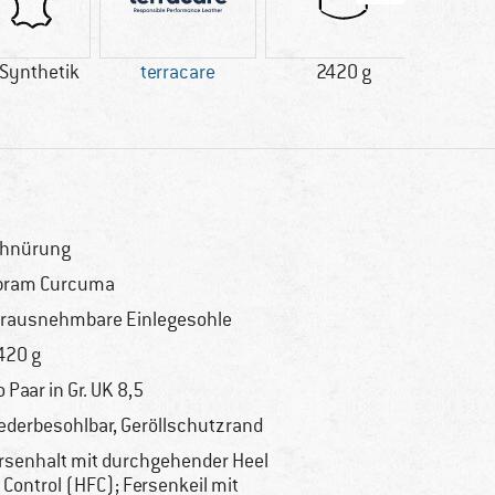
Synthetik
terracare
2420 g
Kund
l
hnürung
bram Curcuma
rausnehmbare Einlegesohle
420 g
o Paar in Gr. UK 8,5
ederbesohlbar, Geröllschutzrand
rsenhalt mit durchgehender Heel
t Control (HFC); Fersenkeil mit