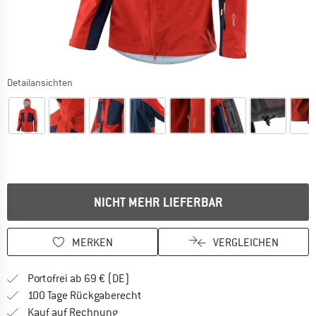
Detailansichten
NICHT MEHR LIEFERBAR
MERKEN
VERGLEICHEN
Finde mehr Informationen zu den Versan
Portofrei ab 69 € (DE)
Gehe hier zu den Rückgabe-Richtlinie
100 Tage Rückgaberecht
Finde die Zahlungs-Infos hier! Öffnet sich 
Kauf auf Rechnung