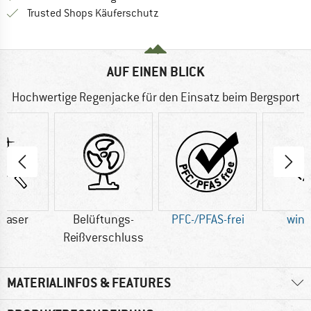
Finde alle Infos hier!
Trusted Shops Käuferschutz
AUF EINEN BLICK
Hochwertige Regenjacke für den Einsatz beim Bergsport
faser
Belüftungs-
PFC-/PFAS-frei
wind
Reißverschluss
MATERIALINFOS & FEATURES