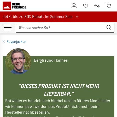
Zum Kundenkonto
Zum 
Zum Merkzettel.
Zum Produk
Jetzt bis zu 50% Rabatt im Sommer Sale
Jetzt bis zu 50% Rabatt im Sommer Sale »
Regenjacken
Bergfreund Hannes
"DIESES PRODUKT IST NICHT MEHR
LIEFERBAR."
Entweder es handelt sich hierbei um ein älteres Modell oder
wir können bzw. werden das Produkt nicht mehr beim
Hersteller nachbestellen.