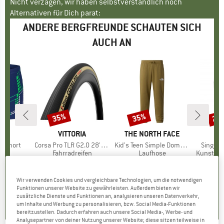
Nicht verzagen, wir haben selbstverständlich noch
Alternativen für Dich parat:
ANDERE BERGFREUNDE SCHAUTEN SICH
AUCH AN
35%
35%
20
Rabatt
Rabatt
Raba
E
A
MARKE
VITTORIA
MARKE
THE NORTH FACE
M
L
m Short
Artikel
Corsa Pro TLR G2.0 28'' (30-622) Foldable
Artikel
Kid's Teen Simple Dome Light Tap Joggers
Artikel
Singlet 
tgruppe
se
Produktgruppe
Fahrradreifen
Produktgruppe
Laufhose
Produktg
Kunstfas
eis
duzierter Preis
1,97 €
95,95 €
Preis
reduzierter Preis
62,37 €
44,95 €
Preis
reduzierter Preis
29,22 €
44,95
Wir verwenden Cookies und vergleichbare Technologien, um die notwendigen
0,0
(
0
)
0,0
(
0
)
0,0
(
0
)
Funktionen unserer Website zu gewährleisten. Außerdem bieten wir
zusätzliche Dienste und Funktionen an, analysieren unseren Datenverkehr,
um Inhalte und Werbung zu personalisieren, bzw. Social Media-Funktionen
bereitzustellen. Dadurch erfahren auch unsere Social Media-, Werbe- und
Analysepartner von deiner Nutzung unserer Website; diese sitzen teilweise in