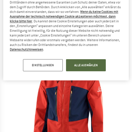
Drittländern ohne angemessene Garantien zum Schutz deiner Daten, etwa vor
dem Zugriff durch Behörden. Durch Anklicken von „Alle auswählen“ erklärst du
LÖFFLER
-
Hooded Jacket Severo WPM
dich damit einverstanden, dass wir so verfahren.
Wenn du keine Cookies mit
Ausnahme der technisch notwendigen Cookie akzeptieren möchtest, dann
Protect - Regenjacke
klicke bitte hier
. Du kannst deine Cookie Einstellungen aber auch jederzeit in
den „Einstellungen“ anpassen und einzelne Kategorien auswählen. Deine
(0)
Einwilligung ist freiwillig, für die Nutzung dieser Website nicht notwendig und
kann jederzeit unter „Cookie Einstellungen“ im unteren Bereich unserer
Webseite widerrufen oder erstmals vergeben werden. Weitere Informationen,
auch zu Risiken der Drittlandstransfers, findest du in unseren
Datenschutzhinweisen
.
EINSTELLUNGEN
ALLE AUSWÄHLEN