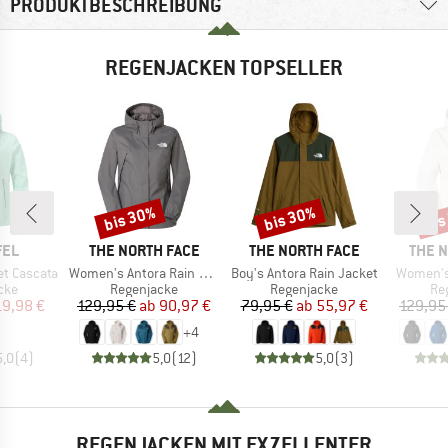
PRODUKTBESCHREIBUNG
REGENJACKEN TOPSELLER
bis 30%
bis 30%
bis
Rabatt
Rabatt
Raba
MARKE
MARKE
MARK
FEL
THE NORTH FACE
THE NORTH FACE
THE 
Artikel
Artikel
Artikel
t Cascata
Women's Antora Rain Jacket
Boy's Antora Rain Jacket
Women's
gruppe
Produktgruppe
Produktgruppe
Pr
cke
Regenjacke
Regenjacke
Re
eis
duzierter Preis
Preis
reduzierter Preis
Preis
reduzierter Preis
19,98 €
129,95 €
ab
90,97 €
79,95 €
ab
55,97 €
129,95
+
4
5,0
(
4
)
5,0
(
12
)
5,0
(
3
)
REGENJACKEN MIT EXZELLENTER