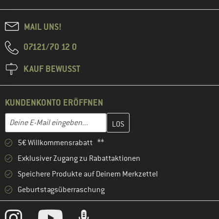
MAIL UNS!
07121/70 12 0
KAUF BEWUSST
KUNDENKONTO ERÖFFNEN
Gib hier deine E-Mail-Adresse ein und erstelle im nächsten Schri
E-Mail-Adresse
5€ Willkommensrabatt **
Exklusiver Zugang zu Rabattaktionen
Speichere Produkte auf Deinem Merkzettel
Geburtstagsüberraschung