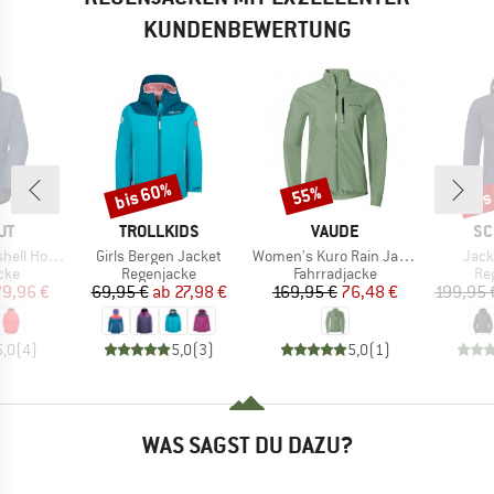
KUNDENBEWERTUNG
bis 60%
bis
55%
Rabatt
Rabatt
Raba
E
MARKE
MARKE
MA
UT
TROLLKIDS
VAUDE
SC
Artikel
Artikel
Artik
oded Jacket
Girls Bergen Jacket
Women's Kuro Rain Jacket
Jack
gruppe
Produktgruppe
Produktgruppe
Pr
cke
Regenjacke
Fahrradjacke
Re
eis
duzierter Preis
Preis
reduzierter Preis
Preis
reduzierter Preis
79,96 €
69,95 €
ab
27,98 €
169,95 €
76,48 €
199,95 
5,0
(
4
)
5,0
(
3
)
5,0
(
1
)
WAS SAGST DU DAZU?