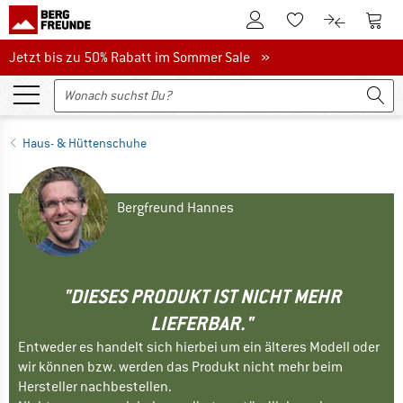
Zum Kundenkonto
Zum 
Zum Merkzettel.
Zum Produk
Jetzt bis zu 50% Rabatt im Sommer Sale
Jetzt bis zu 50% Rabatt im Sommer Sale »
Haus- & Hüttenschuhe
Bergfreund Hannes
"DIESES PRODUKT IST NICHT MEHR
LIEFERBAR."
Entweder es handelt sich hierbei um ein älteres Modell oder
wir können bzw. werden das Produkt nicht mehr beim
Hersteller nachbestellen.