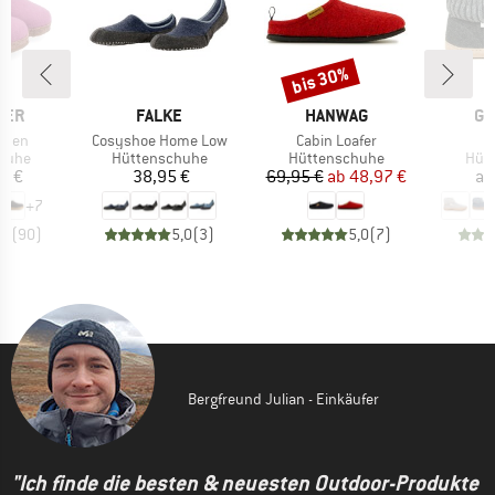
bis 30%
Rabatt
MARKE
MARKE
MA
GER
FALKE
HANWAG
GO
Artikel
Artikel
A
orben
Cosyshoe Home Low
Cabin Loafer
ruppe
Produktgruppe
Produktgruppe
Prod
huhe
Hüttenschuhe
Hüttenschuhe
Hüt
eis
Preis
Preis
reduzierter Preis
0 €
38,95 €
69,95 €
ab
48,97 €
ab
+
7
,8
(
90
)
5,0
(
3
)
5,0
(
7
)
Bergfreund Julian - Einkäufer
"Ich finde die besten & neuesten Outdoor-Produkte