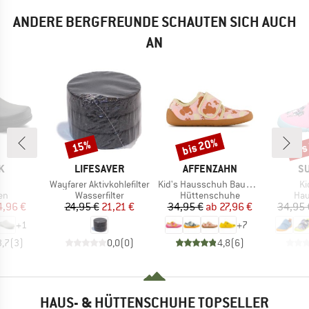
ANDERE BERGFREUNDE SCHAUTEN SICH AUCH
AN
bis 20%
bis
15%
Rabatt
Rabatt
Raba
E
MARKE
MARKE
M
K
LIFESAVER
AFFENZAHN
SU
l
Artikel
Artikel
Ar
Wayfarer Aktivkohlefilter
Kid's Hausschuh Baumwolle Movy
Ki
tgruppe
Produktgruppe
Produktgruppe
Pro
en
Wasserfilter
Hüttenschuhe
Ha
eis
duzierter Preis
Preis
reduzierter Preis
Preis
reduzierter Preis
4,96 €
24,95 €
21,21 €
34,95 €
ab
27,96 €
34,95 
+
1
+
7
3,7
(
3
)
0,0
(
0
)
4,8
(
6
)
HAUS- & HÜTTENSCHUHE TOPSELLER