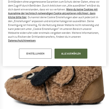
Drittländern ohne angemessene Garantien zum Schutz deiner Daten, etwa vor
dem Zugriff durch Behörden. Durch Anklicken von „Alle auswählen“ erklärst du
LIVING KITZBÜHEL
-
Kid's Hermann Hund
dich damit einverstanden, dass wir so verfahren.
Wenn du keine Cookies mit
Ausnahme der technisch notwendigen Cookie akzeptieren möchtest, dann
Klettschuh - Hausschuhe
klicke bitte hier
. Du kannst deine Cookie Einstellungen aber auch jederzeit in
den „Einstellungen“ anpassen und einzelne Kategorien auswählen. Deine
(0)
Einwilligung ist freiwillig, für die Nutzung dieser Website nicht notwendig und
kann jederzeit unter „Cookie Einstellungen“ im unteren Bereich unserer
Webseite widerrufen oder erstmals vergeben werden. Weitere Informationen,
auch zu Risiken der Drittlandstransfers, findest du in unseren
Datenschutzhinweisen
.
EINSTELLUNGEN
ALLE AUSWÄHLEN