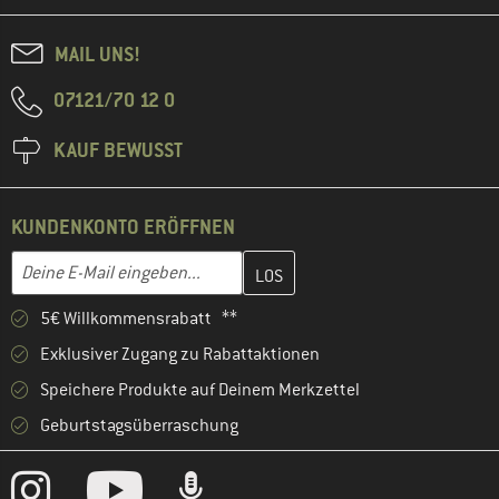
MAIL UNS!
07121/70 12 0
KAUF BEWUSST
KUNDENKONTO ERÖFFNEN
Gib hier deine E-Mail-Adresse ein und erstelle im nächsten Schri
E-Mail-Adresse
5€ Willkommensrabatt **
Exklusiver Zugang zu Rabattaktionen
Speichere Produkte auf Deinem Merkzettel
Geburtstagsüberraschung