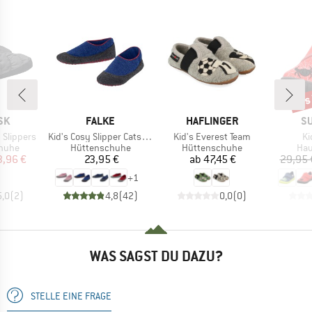
bis
Raba
MARKE
MARKE
M
SK
FALKE
HAFLINGER
SU
Artikel
Artikel
Ar
Slippers
Kid's Cosy Slipper Catspads
Kid's Everest Team
Ki
ruppe
Produktgruppe
Produktgruppe
Pro
huhe
Hüttenschuhe
Hüttenschuhe
Ha
eis
duzierter Preis
Preis
Preis
3,96 €
23,95 €
ab
47,45 €
29,95 
+
1
5,0
(
2
)
4,8
(
42
)
0,0
(
0
)
WAS SAGST DU DAZU?
STELLE EINE FRAGE