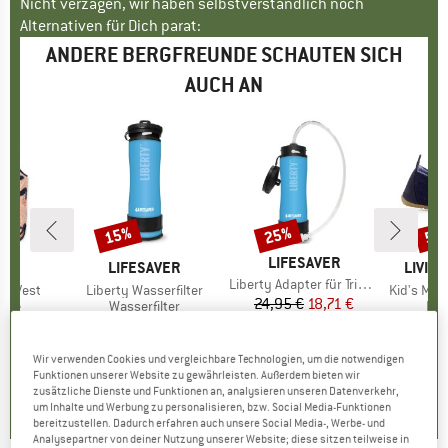
Nicht verzagen, wir haben selbstverständlich noch
Alternativen für Dich parat:
ANDERE BERGFREUNDE SCHAUTEN SICH
AUCH AN
15%
25%
55
Rabatt
Rabatt
Raba
MARKE
LIFESAVER
OD
MARKE
LIFESAVER
MARK
LIVIN
Artikel
Liberty Adapter für Trinkblase
ile Vest
Artikel
Liberty Wasserfilter
Artikel
Kid's Molly 
24,95 €
Preis
reduzierter Preis
18,71 €
gruppe
este
Produktgruppe
Wasserfilter
Pro
Ha
 €
eis
159,95 €
Preis
reduzierter Preis
135,96 €
69,95 
0,0
(
0
)
Wir verwenden Cookies und vergleichbare Technologien, um die notwendigen
0,0
(
0
)
0,0
(
0
)
Funktionen unserer Website zu gewährleisten. Außerdem bieten wir
zusätzliche Dienste und Funktionen an, analysieren unseren Datenverkehr,
um Inhalte und Werbung zu personalisieren, bzw. Social Media-Funktionen
bereitzustellen. Dadurch erfahren auch unsere Social Media-, Werbe- und
Analysepartner von deiner Nutzung unserer Website; diese sitzen teilweise in