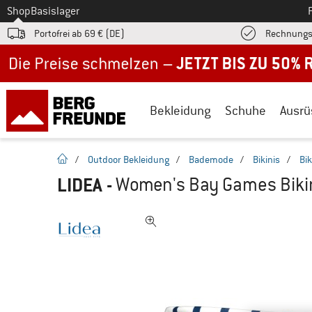
Zum
Shop
Basislager
Portofrei ab 69 € (DE)
Rechnungs
Jetzt bis zu 50% Rabatt im Sommer Sale
Bekleidung
Schuhe
Ausrü
Startseite
/
Outdoor Bekleidung
/
Bademode
/
Bikinis
/
Bi
LIDEA
-
Women's Bay Games Bikini