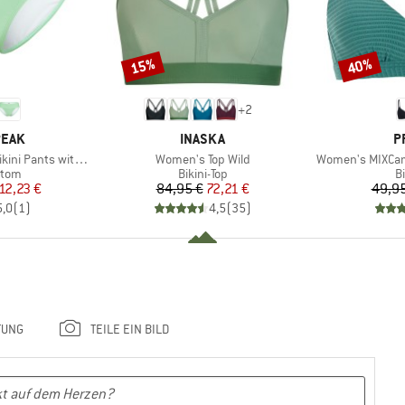
15%
40%
Rabatt
Rabatt
+
2
MARKE
M
PEAK
INASKA
P
Artikel
Artikel
nts with Waistband
Women's Top Wild
Women's MIXCame
ruppe
Produktgruppe
P
ttom
Bikini-Top
Bi
eis
duzierter Preis
Preis
reduzierter Preis
12,23 €
84,95 €
72,21 €
49,95
5,0
(
1
)
4,5
(
35
)
TUNG
TEILE EIN BILD