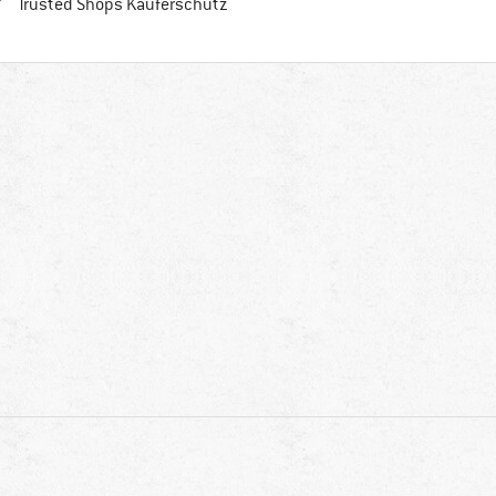
Finde alle Infos hier!
Trusted Shops Käuferschutz