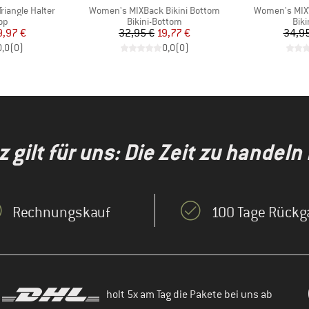
Artikel
Artikel
iangle Halter
Women's MIXBack Bikini Bottom
Women's MIXW
tgruppe
Produktgruppe
Pro
Top
Bikini-Bottom
Bik
eis
duzierter Preis
Preis
reduzierter Preis
9,97 €
32,95 €
19,77 €
34,95
0,0
(
0
)
0,0
(
0
)
gilt für uns: Die Zeit zu handeln i
Rechnungskauf
100 Tage Rückg
holt 5x am Tag die Pakete bei uns ab