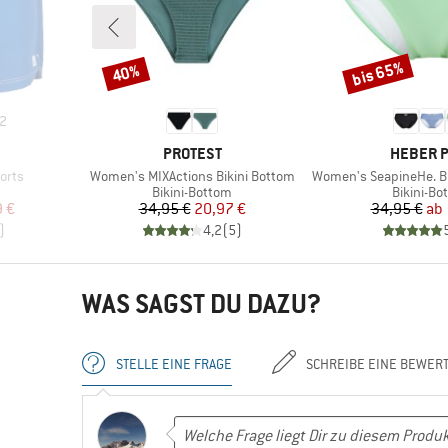
bis 65%
40%
Rabatt
Rabatt
2
MARKE
MARKE
PROTEST
HEBER 
Artikel
Artikel
orts
Women's MIXActions Bikini Bottom
Women's SeapineHe. Bikini Pa
e
Produktgruppe
Produktg
Bikini-Bottom
Bikini-Bo
rter Preis
Preis
reduzierter Preis
Pr
re
9 €
34,95 €
20,97 €
34,95 €
ab
)
4,2
(
5
)
WAS SAGST DU DAZU?
STELLE EINE FRAGE
SCHREIBE EINE BEWER