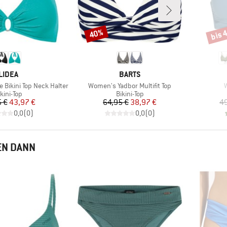
bis 
40%
Rabatt
Rabat
MARKE
MARKE
LIDEA
BARTS
Artikel
A
 Bikini Top Neck Halter
Women's Yadbor Multifit Top
roduktgruppe
Produktgruppe
kini-Top
Bikini-Top
Preis
reduzierter Preis
Preis
reduzierter Preis
 €
43,97 €
64,95 €
38,97 €
49
0,0
(
0
)
0,0
(
0
)
EN DANN