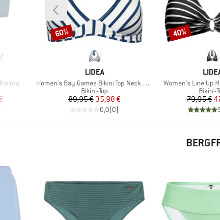
60%
40%
Rabatt
Rabatt
2
MARKE
MAR
LIDEA
LIDE
Artikel
Artikel
llholma
Women's Bay Games Bikini Top Neck Halter
Women's Line Up Hal
ppe
Produktgruppe
Produk
Bikini-Top
Bikini-
rter Preis
Preis
reduzierter Preis
Pr
re
€
89,95 €
35,98 €
79,95 €
4
)
0,0
(
0
)
BERGFR