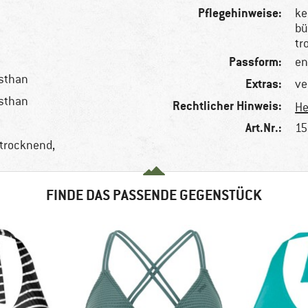
Pflegehinweise:
ke
bü
tr
Passform:
en
asthan
Extras:
ve
asthan
Rechtlicher Hinweis:
He
Art.Nr.:
15
ltrocknend,
FINDE DAS PASSENDE GEGENSTÜCK