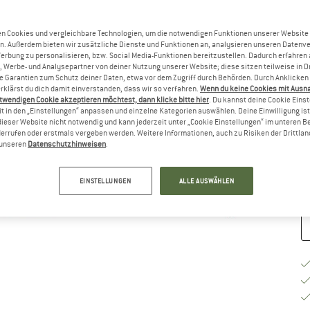
G
n Cookies und vergleichbare Technologien, um die notwendigen Funktionen unserer Website
n. Außerdem bieten wir zusätzliche Dienste und Funktionen an, analysieren unseren Datenv
Werbung zu personalisieren, bzw. Social Media-Funktionen bereitzustellen. Dadurch erfahren
, Werbe- und Analysepartner von deiner Nutzung unserer Website; diese sitzen teilweise in D
Garantien zum Schutz deiner Daten, etwa vor dem Zugriff durch Behörden. Durch Anklicken 
rklärst du dich damit einverstanden, dass wir so verfahren.
Wenn du keine Cookies mit Ausn
G
twendigen Cookie akzeptieren möchtest, dann klicke bitte hier
. Du kannst deine Cookie Eins
t in den „Einstellungen“ anpassen und einzelne Kategorien auswählen. Deine Einwilligung ist f
dieser Website nicht notwendig und kann jederzeit unter „Cookie Einstellungen“ im unteren B
Li
errufen oder erstmals vergeben werden. Weitere Informationen, auch zu Risiken der Drittlan
Nu
n unseren
Datenschutzhinweisen
.
M
EINSTELLUNGEN
ALLE AUSWÄHLEN