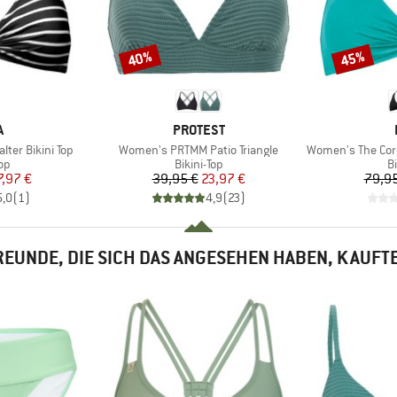
40%
45%
Rabatt
Rabatt
KE
MARKE
A
PROTEST
Artikel
Artikel
ter Bikini Top
Women's PRTMM Patio Triangle
Women's The Core
tgruppe
Produktgruppe
P
Top
Bikini-Top
Bi
eis
duzierter Preis
Preis
reduzierter Preis
7,97 €
39,95 €
23,97 €
79,95
5,0
(
1
)
4,9
(
23
)
EUNDE, DIE SICH DAS ANGESEHEN HABEN, KAUFT