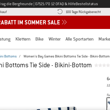
Ruf uns an unter
Frag die Bergfreunde
|
07121/70 12 0
FAQ & Hilfe
Bestellstatus
Finde die Zahlungs-Infos hier! Öffnet sich in einer Infobox
Gehe h
kauf
100 Tage Rückgaberecht
stung
Klettern
Bike
Winter
Alle Sportarten
Mark
kini Bottoms
/
Women's Bay Games Bikini Bottoms Tie Side - Bikini-Bottom
 Bottoms Tie Side - Bikini-Bottom
Ur
Pr
6
zz
Fa