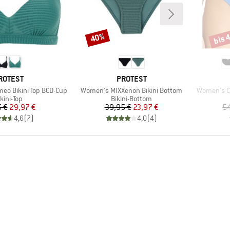
bis 
40%
Rabatt
Rabat
ARKE
MARKE
ROTEST
PROTEST
Artikel
Artikel
o Bikini Top BCD-Cup
Women's MIXXenon Bikini Bottom
Women's Co
roduktgruppe
Produktgruppe
kini-Top
Bikini-Bottom
Preis
reduzierter Preis
Preis
reduzierter Preis
 €
29,97 €
39,95 €
23,97 €
54
4,6
(
7
)
4,0
(
4
)