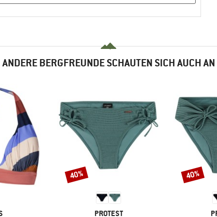
ANDERE BERGFREUNDE SCHAUTEN SICH AUCH AN
40%
40%
Rabatt
Rabatt
E
MARKE
M
S
PROTEST
P