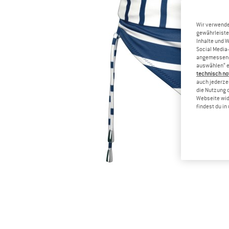
Wir verwende
gewährleiste
Inhalte und 
Social Media-
angemessene 
auswählen“ e
technisch no
auch jederzei
die Nutzung 
Webseite wid
findest du i