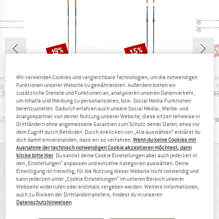
15%
15
Rabatt
Rabatt
Raba
19%
KE
MARKE
MARKE
LEKI
LEKI
Artikel
Artikel
Art
r Lite
Traveller FX.One Carbon
Smart Supreme
Tra
Wir verwenden Cookies und vergleichbare Technologien, um die notwendigen
pe
Produktgruppe
Produktgruppe
Produkt
g Stöcke
Nordic Walking Stöcke
Nordic Walking Stöcke
Nordic 
Funktionen unserer Website zu gewährleisten. Außerdem bieten wir
eis
duzierter Preis
Preis
reduzierter Preis
Preis
reduzierter Preis
13,36 €
169,95 €
137,66 €
119,95 €
101,96 €
119,95
zusätzliche Dienste und Funktionen an, analysieren unseren Datenverkehr,
um Inhalte und Werbung zu personalisieren, bzw. Social Media-Funktionen
bereitzustellen. Dadurch erfahren auch unsere Social Media-, Werbe- und
Analysepartner von deiner Nutzung unserer Website; diese sitzen teilweise in
5,0
(
2
)
4,0
(
7
)
5,0
(
2
)
Drittländern ohne angemessene Garantien zum Schutz deiner Daten, etwa vor
dem Zugriff durch Behörden. Durch Anklicken von „Alle auswählen“ erklärst du
dich damit einverstanden, dass wir so verfahren.
Wenn du keine Cookies mit
Ausnahme der technisch notwendigen Cookie akzeptieren möchtest, dann
klicke bitte hier
. Du kannst deine Cookie Einstellungen aber auch jederzeit in
BEWERTUNGSÜBERSICHT
den „Einstellungen“ anpassen und einzelne Kategorien auswählen. Deine
Einwilligung ist freiwillig, für die Nutzung dieser Website nicht notwendig und
kann jederzeit unter „Cookie Einstellungen“ im unteren Bereich unserer
Webseite widerrufen oder erstmals vergeben werden. Weitere Informationen,
100%
5,0
auch zu Risiken der Drittlandstransfers, findest du in unseren
Datenschutzhinweisen
.
(3)
empfehlen dieses Produkt