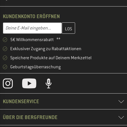
KUNDENKONTO ERÖFFNEN
Gib hier deine E-Mail-Adresse ein und erstelle im nächsten Schri
E-Mail-Adresse
5€ Willkommensrabatt **
Exklusiver Zugang zu Rabattaktionen
Speichere Produkte auf Deinem Merkzettel
Geburtstagsüberraschung
KUNDENSERVICE
ÜBER DIE BERGFREUNDE