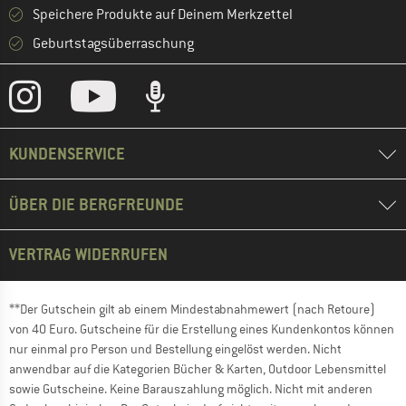
Speichere Produkte auf Deinem Merkzettel
Geburtstagsüberraschung
KUNDENSERVICE
ÜBER DIE BERGFREUNDE
VERTRAG WIDERRUFEN
**Der Gutschein gilt ab einem Mindestabnahmewert (nach Retoure)
von 40 Euro. Gutscheine für die Erstellung eines Kundenkontos können
nur einmal pro Person und Bestellung eingelöst werden. Nicht
anwendbar auf die Kategorien Bücher & Karten, Outdoor Lebensmittel
sowie Gutscheine. Keine Barauszahlung möglich. Nicht mit anderen