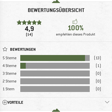
BEWERTUNGSÜBERSICHT
100%
4,9
(14)
empfehlen dieses Produkt
BEWERTUNGEN
5 Sterne
(13)
4 Sterne
(1)
3 Sterne
(0)
2 Sterne
(0)
1 Stern
(0)
VORTEILE