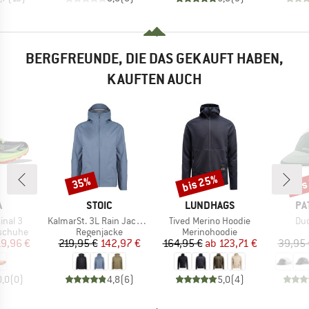
BERGFREUNDE, DIE DAS GEKAUFT HABEN,
KAUFTEN AUCH
bis 25%
bis
35%
Rabatt
Rabatt
Raba
KE
MARKE
MARKE
MA
A
STOIC
LUNDHAGS
PA
Artikel
Artikel
Art
inal 3
KalmarSt. 3L Rain Jacket II
Tived Merino Hoodie
Duc
ppe
Produktgruppe
Produktgruppe
gschuhe
Regenjacke
Merinohoodie
eis
duzierter Preis
Preis
reduzierter Preis
Preis
reduzierter Preis
19,96 €
219,95 €
142,97 €
164,95 €
ab
123,71 €
39,95 
0,0
(
0
)
4,8
(
6
)
5,0
(
4
)