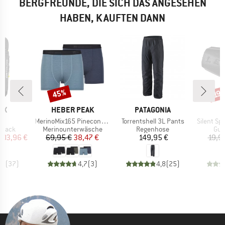
BERGFREUNDE, DIE SICH DAS ANGESEHEN
HABEN, KAUFTEN DANN
45%
Rabatt
Raba
19
MARKE
MARKE
OX
HEBER PEAK
PATAGONIA
Artikel
Artikel
Artikel
35
MerinoMix165 PineconeHe. Boxer 2-Pack
Torrentshell 3L Pants
Silent Sp
uppe
Produktgruppe
Produktgruppe
Pro
ksack
Merinounterwäsche
Regenhose
Gum
eis
duzierter Preis
Preis
reduzierter Preis
Preis
203,96 €
69,95 €
38,47 €
149,95 €
19,9
,9
(
37
)
4,7
(
3
)
4,8
(
25
)