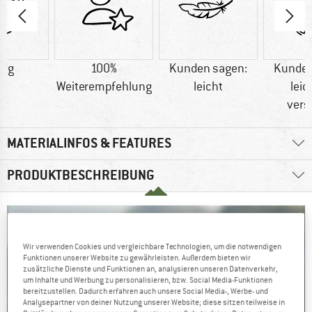
4 g
100%
Kunden sagen:
Kunden
Weiterempfehlung
leicht
leic
vers
MATERIALINFOS & FEATURES
PRODUKTBESCHREIBUNG
Wir verwenden Cookies und vergleichbare Technologien, um die notwendigen
Funktionen unserer Website zu gewährleisten. Außerdem bieten wir
zusätzliche Dienste und Funktionen an, analysieren unseren Datenverkehr,
um Inhalte und Werbung zu personalisieren, bzw. Social Media-Funktionen
bereitzustellen. Dadurch erfahren auch unsere Social Media-, Werbe- und
Analysepartner von deiner Nutzung unserer Website; diese sitzen teilweise in