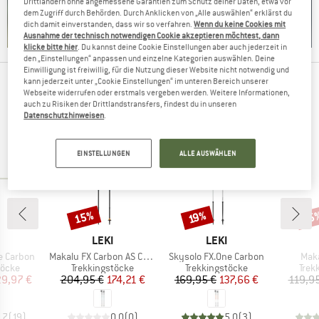
Drittländern ohne angemessene Garantien zum Schutz deiner Daten, etwa vor
dem Zugriff durch Behörden. Durch Anklicken von „Alle auswählen“ erklärst du
dich damit einverstanden, dass wir so verfahren.
Wenn du keine Cookies mit
Ausnahme der technisch notwendigen Cookie akzeptieren möchtest, dann
klicke bitte hier
. Du kannst deine Cookie Einstellungen aber auch jederzeit in
den „Einstellungen“ anpassen und einzelne Kategorien auswählen. Deine
Einwilligung ist freiwillig, für die Nutzung dieser Website nicht notwendig und
kann jederzeit unter „Cookie Einstellungen“ im unteren Bereich unserer
ANDERE BERGFREUNDE SCHAUTEN SICH AUCH
Webseite widerrufen oder erstmals vergeben werden. Weitere Informationen,
auch zu Risiken der Drittlandstransfers, findest du in unseren
AN
Datenschutzhinweisen
.
EINSTELLUNGEN
ALLE AUSWÄHLEN
15%
15
Rabatt
Rabatt
Raba
19%
KE
MARKE
MARKE
LEKI
LEKI
Artikel
Artikel
Artik
e Carbon
Makalu FX Carbon AS Compact
Skysolo FX.One Carbon
Maka
ruppe
Produktgruppe
Produktgruppe
Prod
töcke
Trekkingstöcke
Trekkingstöcke
Trek
eis
duzierter Preis
Preis
reduzierter Preis
Preis
reduzierter Preis
29,97 €
204,95 €
174,21 €
169,95 €
137,66 €
119,95
,7
(
19
)
0,0
(
0
)
5,0
(
3
)