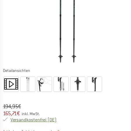
Detailansichten
Ursprünglicher Preis :
Preis:
194,95
€
165,71
€
inkl. MwSt.
Deutschland. Informationen zu den Ver
Versandkostenfrei
(DE)