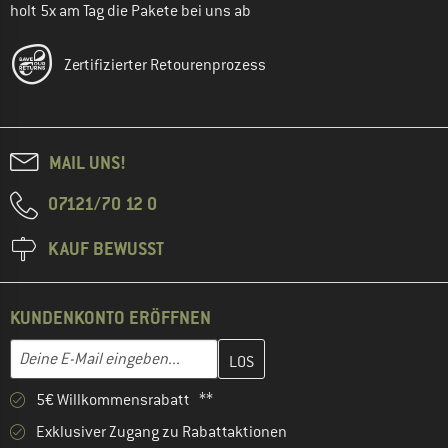
holt 5x am Tag die Pakete bei uns ab
Zertifizierter Retourenprozess
MAIL UNS!
07121/70 12 0
KAUF BEWUSST
KUNDENKONTO ERÖFFNEN
Gib hier deine E-Mail-Adresse ein und erstelle im nächsten Schri
E-Mail-Adresse
5€ Willkommensrabatt **
Exklusiver Zugang zu Rabattaktionen