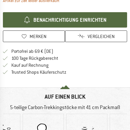
Der Link öffnet sich in einer Infobox und 
Artikel zur Zeit leider ausverkauft
BENACHRICHTIGUNG EINRICHTEN
MERKEN
VERGLEICHEN
Finde mehr Informationen zu den Versan
Portofrei ab 69 € (DE)
Gehe hier zu den Rückgabe-Richtlinie
100 Tage Rückgaberecht
Finde die Zahlungs-Infos hier! Öffnet sich 
Kauf auf Rechnung
Finde alle Infos hier!
Trusted Shops Käuferschutz
AUF EINEN BLICK
5-teilige Carbon-Trekkingstöcke mit 41 cm Packmaß