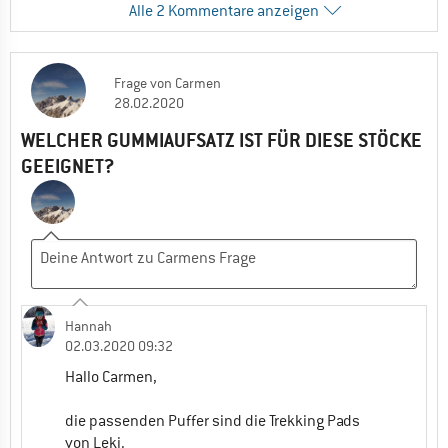
Alle 2 Kommentare anzeigen
ausprobiert und bin sehr zufrieden. Die
Stöcke sind stabil und ich hab mich sogar
auf Gletschereis sehr sicher gefühlt.
Frage
von
Carmen
0
0
Kommentieren
28.02.2020
WELCHER GUMMIAUFSATZ IST FÜR DIESE STÖCKE
Barbara
GEEIGNET?
18.09.2025 18:11
Das Vibrieren hat sich gegeben. Habe die
neuen Stöcke auf einer 6tg. Hochgebirgstour
ausprobiert und bin sehr zufrieden. Die
Stöcke sind sehr stabil. Hab mich sogar auf
Gletschereis damit sehr sicher gefühlt.
Hannah
0
0
Kommentieren
02.03.2020 09:32
Hallo Carmen,
die passenden Puffer sind die Trekking Pads
von Leki.