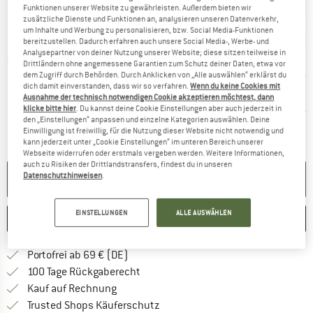
Funktionen unserer Website zu gewährleisten. Außerdem bieten wir
zusätzliche Dienste und Funktionen an, analysieren unseren Datenverkehr,
um Inhalte und Werbung zu personalisieren, bzw. Social Media-Funktionen
bereitzustellen. Dadurch erfahren auch unsere Social Media-, Werbe- und
Analysepartner von deiner Nutzung unserer Website; diese sitzen teilweise in
Detailansichten
Drittländern ohne angemessene Garantien zum Schutz deiner Daten, etwa vor
dem Zugriff durch Behörden. Durch Anklicken von „Alle auswählen“ erklärst du
dich damit einverstanden, dass wir so verfahren.
Wenn du keine Cookies mit
Ausnahme der technisch notwendigen Cookie akzeptieren möchtest, dann
klicke bitte hier
. Du kannst deine Cookie Einstellungen aber auch jederzeit in
den „Einstellungen“ anpassen und einzelne Kategorien auswählen. Deine
Einwilligung ist freiwillig, für die Nutzung dieser Website nicht notwendig und
kann jederzeit unter „Cookie Einstellungen“ im unteren Bereich unserer
Webseite widerrufen oder erstmals vergeben werden. Weitere Informationen,
auch zu Risiken der Drittlandstransfers, findest du in unseren
Datenschutzhinweisen
.
NICHT MEHR LIEFERBAR
EINSTELLUNGEN
ALLE AUSWÄHLEN
MERKEN
VERGLEICHEN
Finde mehr Informationen zu den Versan
Portofrei ab 69 € (DE)
Gehe hier zu den Rückgabe-Richtlinie
100 Tage Rückgaberecht
Finde die Zahlungs-Infos hier! Öffnet sich 
Kauf auf Rechnung
Finde alle Infos hier!
Trusted Shops Käuferschutz