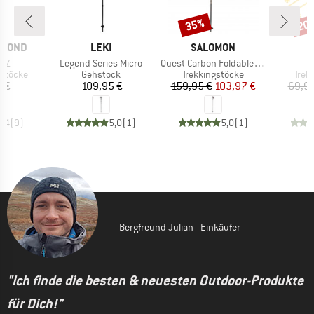
35%
20
Rabatt
Raba
MARKE
MARKE
AMOND
LEKI
SALOMON
Artikel
Artikel
e Z
Legend Series Micro
Quest Carbon Foldable Madder
ppe
Produktgruppe
Produktgruppe
Prod
 Stöcke
Gehstock
Trekkingstöcke
Trek
eis
Preis
Preis
reduzierter Preis
5 €
109,95 €
159,95 €
103,97 €
69,95
4,4
(
9
)
5,0
(
1
)
5,0
(
1
)
Bergfreund Julian - Einkäufer
"Ich finde die besten & neuesten Outdoor-Produkte
für Dich!"