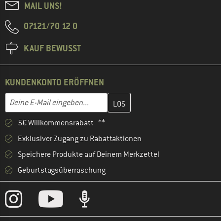
MAIL UNS!
07121/70 12 0
KAUF BEWUSST
KUNDENKONTO ERÖFFNEN
Gib hier deine E-Mail-Adresse ein und erstelle im nächsten Schri
E-Mail-Adresse
5€ Willkommensrabatt **
Exklusiver Zugang zu Rabattaktionen
Speichere Produkte auf Deinem Merkzettel
Geburtstagsüberraschung