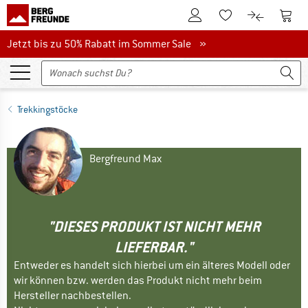
Zum Kundenkonto
Zum 
Zum Merkzettel.
Zum Produk
Jetzt bis zu 50% Rabatt im Sommer Sale
Jetzt bis zu 50% Rabatt im Sommer Sale »
Trekkingstöcke
Bergfreund Max
"DIESES PRODUKT IST NICHT MEHR
LIEFERBAR."
Entweder es handelt sich hierbei um ein älteres Modell oder
wir können bzw. werden das Produkt nicht mehr beim
Hersteller nachbestellen.