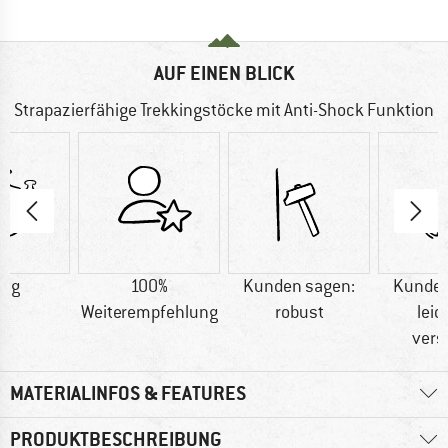
AUF EINEN BLICK
Strapazierfähige Trekkingstöcke mit Anti-Shock Funktion
6 g
100%
Kunden sagen:
Kunden
Weiterempfehlung
robust
leic
vers
MATERIALINFOS & FEATURES
PRODUKTBESCHREIBUNG