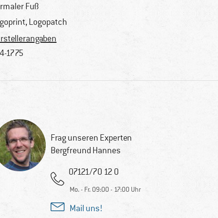
rmaler Fuß
goprint, Logopatch
rstellerangaben
4-1775
Frag unseren Experten
Bergfreund Hannes
07121/70 12 0
Mo. - Fr. 09:00 - 17:00 Uhr
Mail uns!