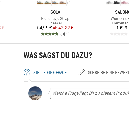
1
+
1
MARKE
MARKE
GOLA
SALOM
Artikel
Artikel
Kid's Eagle Strap
Women's X
Produktgruppe
Produktg
Sneaker
Freizeits
rter Preis
Preis
reduzierter Preis
Pr
 €
64,95 €
ab
42,22 €
109,9
)
5,0
(
1
)
WAS SAGST DU DAZU?
STELLE EINE FRAGE
SCHREIBE EINE BEWER