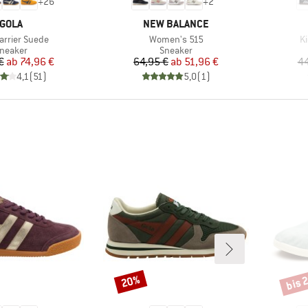
+
26
+
2
MARKE
MARKE
GOLA
NEW BALANCE
Artikel
Ar
arrier Suede
Women's 515
Ki
roduktgruppe
Produktgruppe
neaker
Sneaker
Preis
reduzierter Preis
Preis
reduzierter Preis
€
ab
74,96 €
64,95 €
ab
51,96 €
44
4,1
(
51
)
5,0
(
1
)
bis 
20%
Rabatt
Rabat