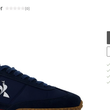
r
(0)