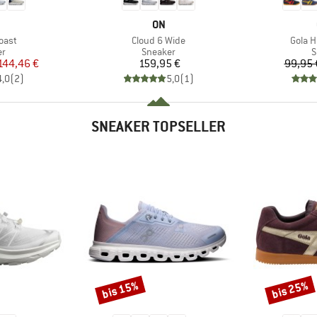
RKE
MARKE
ON
Artikel
Artikel
oast
Cloud 6 Wide
Gola H
ktgruppe
Produktgruppe
P
er
Sneaker
S
eis
duzierter Preis
Preis
144,46 €
159,95 €
99,95 
4,0
(
2
)
5,0
(
1
)
SNEAKER TOPSELLER
bis 15%
bis 25%
Rabatt
Rabatt