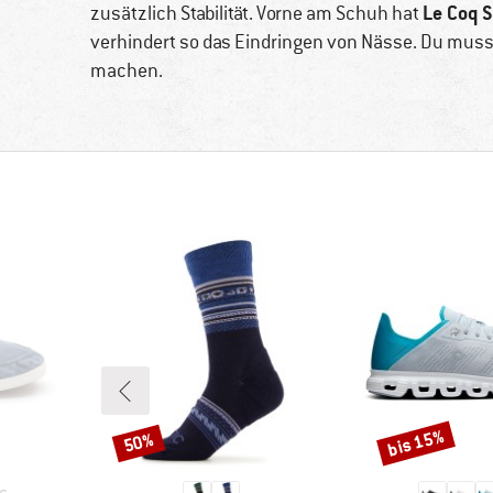
Le Coq S
zusätzlich Stabilität. Vorne am Schuh hat
verhindert so das Eindringen von Nässe. Du musst
machen.
bis 15%
50%
Rabatt
Rabatt