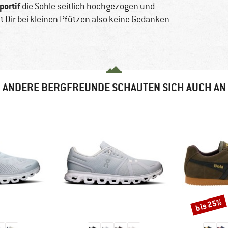
portif
die Sohle seitlich hochgezogen und
 Dir bei kleinen Pfützen also keine Gedanken
ANDERE BERGFREUNDE SCHAUTEN SICH AUCH AN
bis 25%
Rabatt