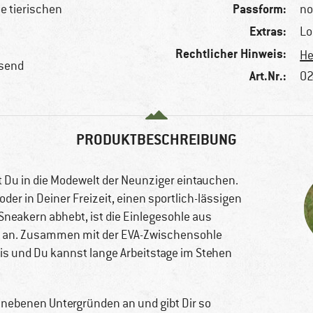
Passform:
le tierischen
no
Extras:
Lo
Rechtlicher Hinweis:
He
isend
Art.Nr.:
02
PRODUKTBESCHREIBUNG
 Du in die Modewelt der Neunziger eintauchen.
 oder in Deiner Freizeit, einen sportlich-lässigen
neakern abhebt, ist die Einlegesohle aus
t an. Zusammen mit der EVA-Zwischensohle
nis und Du kannst lange Arbeitstage im Stehen
nebenen Untergründen an und gibt Dir so