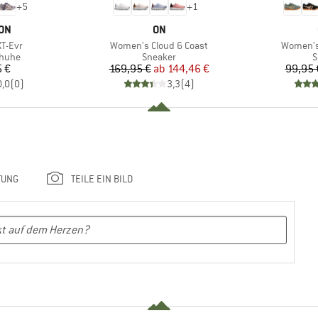
+
5
+
1
MARKE
ON
ON
Artikel
Artikel
T-Evr
Women's Cloud 6 Coast
Women's 
ruppe
Produktgruppe
P
chuhe
Sneaker
S
eis
Preis
reduzierter Preis
5 €
169,95 €
ab
144,46 €
99,95 
0,0
(
0
)
3,3
(
4
)
TUNG
TEILE EIN BILD