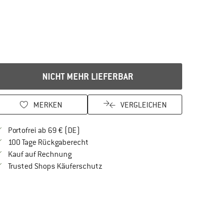
NICHT MEHR LIEFERBAR
MERKEN
VERGLEICHEN
Finde mehr Informationen zu den Versandkos
Portofrei ab 69 € (DE)
Gehe hier zu den Rückgabe-Richtlinien Öf
100 Tage Rückgaberecht
Finde die Zahlungs-Infos hier! Öffnet sich in 
Kauf auf Rechnung
Finde alle Infos hier!
Trusted Shops Käuferschutz