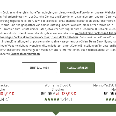
n Cookies und vergleichbare Technologien, um die notwendigen Funktionen unserer Website
n. Außerdem bieten wir zusätzliche Dienste und Funktionen an, analysieren unseren Datenv
Werbung zu personalisieren, bzw. Social Media-Funktionen bereitzustellen. Dadurch erfahren
, Werbe- und Analysepartner von deiner Nutzung unserer Website; diese sitzen teilweise in D
Garantien zum Schutz deiner Daten, etwa vor dem Zugriff durch Behörden. Durch Anklicken 
rklärst du dich damit einverstanden, dass wir so verfahren.
Wenn du keine Cookies mit Ausn
twendigen Cookie akzeptieren möchtest, dann klicke bitte hier
. Du kannst deine Cookie Eins
t in den „Einstellungen“ anpassen und einzelne Kategorien auswählen. Deine Einwilligung ist f
dieser Website nicht notwendig und kann jederzeit unter „Cookie Einstellungen“ im unteren B
errufen oder erstmals vergeben werden. Weitere Informationen, auch zu Risiken der Drittlan
n unseren
Datenschutzhinweisen
.
bis 20%
bis 55%
Rabatt
Rabatt
EINSTELLUNGEN
ALLE AUSWÄHLEN
+
1
+
10
NIA
MARKE
ON
MA
HEB
Jacket
Artikel
Women's Cloud 6
Artikel
MerinoMix150 P
gruppe
cke
Produktgruppe
Sneaker
Pr
Me
eis
duzierter Preis
101,97 €
159,95 €
ab
Preis
reduzierter Preis
127,96 €
59,95 
,6
(
71
)
4,7
(
48
)