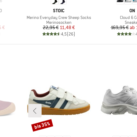
6
MARKE
MA
D
STOIC
ON
Artikel
Artikel
Merino Everyday Crew Sheep Socks
Cloud 6 C
ppe
Produktgruppe
Produ
Merinosocken
Sneak
rter Preis
Preis
reduzierter Preis
Pr
re
6 €
22,95 €
11,48 €
169,95 €
ab
)
4,5
(
26
)
bis 35%
Rabatt