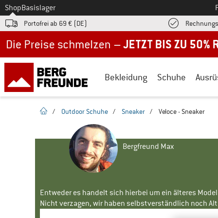
Zum
Shop
Basislager
Portofrei ab 69 € (DE)
Rechnungs
Jetzt bis zu 50% Rabatt im Sommer Sale
Bekleidung
Schuhe
Ausrü
Startseite
/
Outdoor Schuhe
/
Sneaker
/
Veloce - Sneaker
Bergfreund Max
Entweder es handelt sich hierbei um ein älteres Mode
Nicht verzagen, wir haben selbstverständlich noch Alte