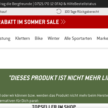
Ruf uns an unter
Frag die Bergfreunde
|
07121/70 12 0
FAQ & Hilfe
Bestellstatus
Finde die Zahlungs-Infos hier! Öffnet sich in einer Infobox
Gehe h
kauf
100 Tage Rückgaberecht
stung
Klettern
Bike
Winter
Alle Sportarten
Mark
"DIESES PRODUKT IST NICHT MEHR L
ll oder wir können bzw. werden das Produkt nicht mehr beim Herste
rnativen für Dich parat:
TOPSELLER IM SHOP