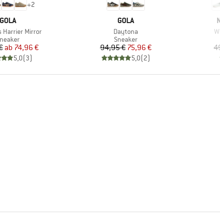
+
2
MARKE
MARKE
GOLA
GOLA
Artikel
Ar
Harrier Mirror
Daytona
W
roduktgruppe
Produktgruppe
neaker
Sneaker
Preis
reduzierter Preis
Preis
reduzierter Preis
€
ab
74,96 €
94,95 €
75,96 €
4
5,0
(
3
)
5,0
(
2
)