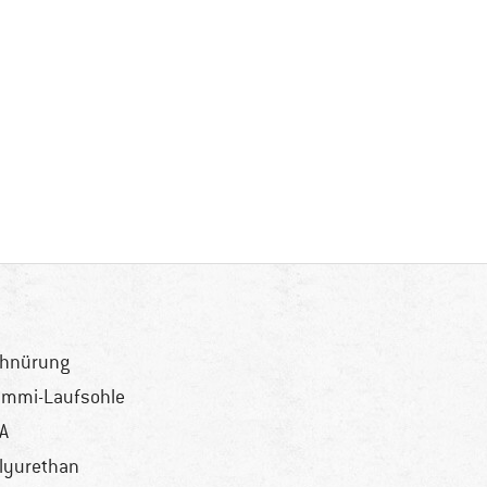
hnürung
mmi-Laufsohle
A
lyurethan