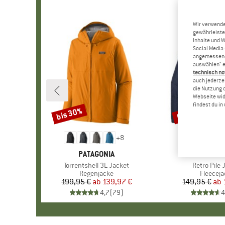
Wir verwende
gewährleiste
Inhalte und 
Social Media-
angemessene 
auswählen“ e
technisch no
auch jederzei
die Nutzung 
Webseite wid
findest du i
bis 30%
bis 32%
Rabatt
Rabatt
+
8
MARKE
PATAGONIA
MARKE
PATAGO
Artikel
Torrentshell 3L Jacket
Artikel
Retro Pile 
Produktgruppe
Regenjacke
Produkt
Fleeceja
199,95 €
ab
Preis
reduzierter Preis
139,97 €
149,95 €
ab
Pr
re
4,7
(
79
)
4