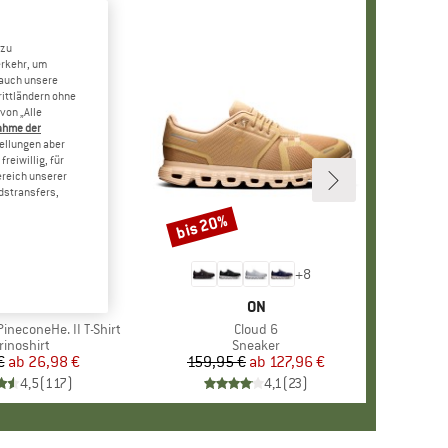
 zu
erkehr, um
 auch unsere
rittländern ohne
von „Alle
ahme der
tellungen aber
reiwillig, für
ereich unserer
dstransfers,
bis 20%
Rabatt
+
4
+
8
RKE
ER PEAK
MARKE
ON
ineconeHe. II T-Shirt
Artikel
Cloud 6
oduktgruppe
rinoshirt
Produktgruppe
Sneaker
€
ab
Preis
reduzierter Preis
26,98 €
159,95 €
ab
Preis
reduzierter Preis
127,96 €
4,5
(
117
)
4,1
(
23
)