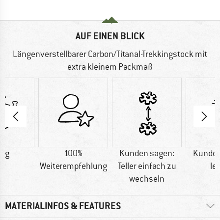
AUF EINEN BLICK
Längenverstellbarer Carbon/Titanal-Trekkingstock mit
extra kleinem Packmaß
5 g
100%
Kunden sagen:
Kunden
Weiterempfehlung
Teller einfach zu
le
wechseln
MATERIALINFOS & FEATURES