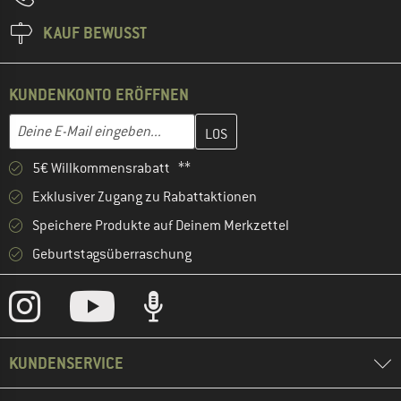
KAUF BEWUSST
KUNDENKONTO ERÖFFNEN
Gib hier deine E-Mail-Adresse ein und erstelle im nächsten Schri
E-Mail-Adresse
5€ Willkommensrabatt **
Exklusiver Zugang zu Rabattaktionen
Speichere Produkte auf Deinem Merkzettel
Geburtstagsüberraschung
KUNDENSERVICE