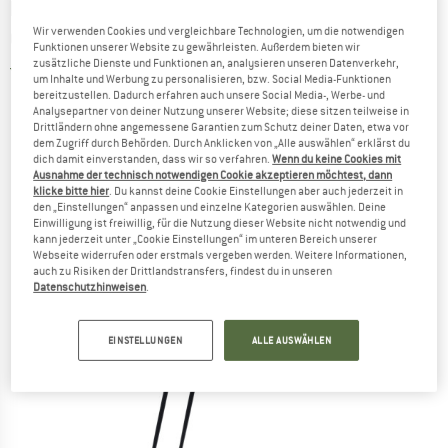
KOMPERDELL
-
Carbon Composite C3
Wir verwenden Cookies und vergleichbare Technologien, um die notwendigen
Compact - Trekkingstöcke
Funktionen unserer Website zu gewährleisten. Außerdem bieten wir
zusätzliche Dienste und Funktionen an, analysieren unseren Datenverkehr,
5,0
(1)
um Inhalte und Werbung zu personalisieren, bzw. Social Media-Funktionen
bereitzustellen. Dadurch erfahren auch unsere Social Media-, Werbe- und
Analysepartner von deiner Nutzung unserer Website; diese sitzen teilweise in
Drittländern ohne angemessene Garantien zum Schutz deiner Daten, etwa vor
dem Zugriff durch Behörden. Durch Anklicken von „Alle auswählen“ erklärst du
dich damit einverstanden, dass wir so verfahren.
Wenn du keine Cookies mit
Ausnahme der technisch notwendigen Cookie akzeptieren möchtest, dann
klicke bitte hier
. Du kannst deine Cookie Einstellungen aber auch jederzeit in
den „Einstellungen“ anpassen und einzelne Kategorien auswählen. Deine
Einwilligung ist freiwillig, für die Nutzung dieser Website nicht notwendig und
kann jederzeit unter „Cookie Einstellungen“ im unteren Bereich unserer
Webseite widerrufen oder erstmals vergeben werden. Weitere Informationen,
auch zu Risiken der Drittlandstransfers, findest du in unseren
Datenschutzhinweisen
.
EINSTELLUNGEN
ALLE AUSWÄHLEN