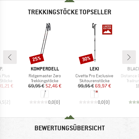
TREKKINGSTÖCKE TOPSELLER
25%
30%
Rabatt
Rabatt
E
MARKE
MARKE
MARK
P.
KOMPERDELL
LEKI
BLAC
Artikel
Artikel
Artikel
 Plus
Ridgemaster Zero
Civetta Pro Exclusive
Distance Ca
ppe
Produktgruppe
Produktgruppe
Produ
 Stöcke
Trekkingstöcke
Skitourenstöcke
Trailr
eis
duzierter Preis
Preis
reduzierter Preis
Preis
reduzierter Preis
01,21 €
69,95 €
52,46 €
99,95 €
69,97 €
1
4,5
(
2
)
0,0
(
0
)
0,0
(
0
)
BEWERTUNGSÜBERSICHT