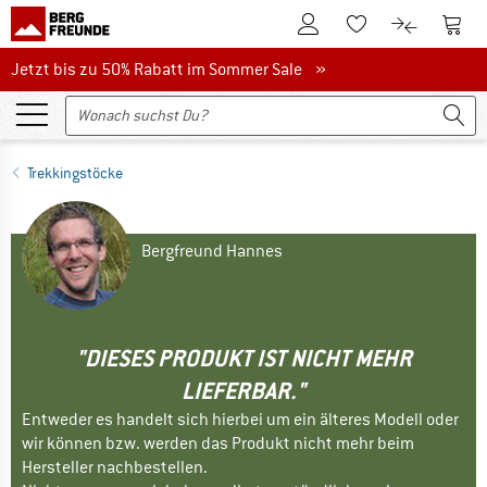
Zum Kundenkonto
Zum 
Zum Merkzettel.
Zum Produk
Jetzt bis zu 50% Rabatt im Sommer Sale
Jetzt bis zu 50% Rabatt im Sommer Sale »
Trekkingstöcke
Bergfreund Hannes
"DIESES PRODUKT IST NICHT MEHR
LIEFERBAR."
Entweder es handelt sich hierbei um ein älteres Modell oder
wir können bzw. werden das Produkt nicht mehr beim
Hersteller nachbestellen.