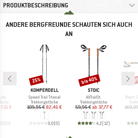
PRODUKTBESCHREIBUNG
ANDERE BERGFREUNDE SCHAUTEN SICH AUCH
AN
bis 40%
25%
28
Rabatt
Rabatt
Raba
KE
MARKE
MARKE
KOMPERDELL
STOIC
Artikel
Artikel
Artikel
Lite
Speed Trail Titanal
AllTrailSt.
Black 
ruppe
Produktgruppe
Produktgruppe
Prod
töcke
Trekkingstöcke
Trekkingstöcke
Trek
eis
duzierter Preis
Preis
reduzierter Preis
Preis
reduzierter Preis
7,16 €
109,95 €
82,46 €
59,95 €
ab
37,77 €
169,95
0,0
(
0
)
0,0
(
0
)
4,2
(
12
)