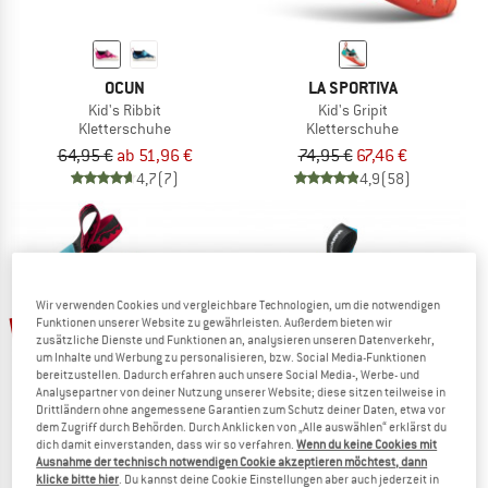
OCUN
LA SPORTIVA
Kid's Ribbit
Kid's Gripit
Kletterschuhe
Kletterschuhe
64,95 €
ab 51,96 €
74,95 €
67,46 €
4,7
(7)
4,9
(58)
Wir verwenden Cookies und vergleichbare Technologien, um die notwendigen
bis 25%
bis 20%
Funktionen unserer Website zu gewährleisten. Außerdem bieten wir
zusätzliche Dienste und Funktionen an, analysieren unseren Datenverkehr,
um Inhalte und Werbung zu personalisieren, bzw. Social Media-Funktionen
bereitzustellen. Dadurch erfahren auch unsere Social Media-, Werbe- und
Analysepartner von deiner Nutzung unserer Website; diese sitzen teilweise in
Drittländern ohne angemessene Garantien zum Schutz deiner Daten, etwa vor
dem Zugriff durch Behörden. Durch Anklicken von „Alle auswählen“ erklärst du
dich damit einverstanden, dass wir so verfahren.
Wenn du keine Cookies mit
Ausnahme der technisch notwendigen Cookie akzeptieren möchtest, dann
klicke bitte hier
. Du kannst deine Cookie Einstellungen aber auch jederzeit in
RED CHILI
SCARPA