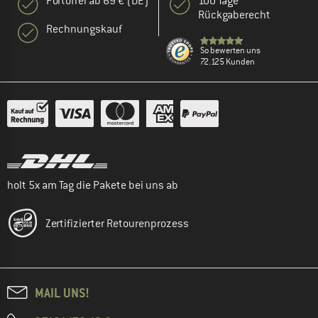
Portofrei ab 69 € (DE)
100 Tage
Rückgaberecht
Rechnungskauf
So bewerten uns
72.125 Kunden
holt 5x am Tag die Pakete bei uns ab
Zertifizierter Retourenprozess
MAIL UNS!