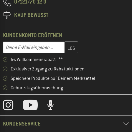
07121/70 12 0
KAUF BEWUSST
KUNDENKONTO ERÖFFNEN
Gib hier deine E-Mail-Adresse ein und erstelle im nächsten Schri
E-Mail-Adresse
5€ Willkommensrabatt **
Exklusiver Zugang zu Rabattaktionen
Speichere Produkte auf Deinem Merkzettel
Geburtstagsüberraschung
KUNDENSERVICE