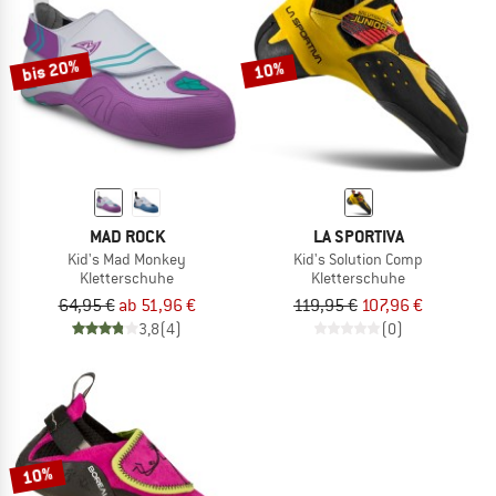
ZUM SOMMER SALE
bis 20%
10%
MAD ROCK
LA SPORTIVA
Kid's Mad Monkey
Kid's Solution Comp
Kletterschuhe
Kletterschuhe
64,95 €
ab 51,96 €
119,95 €
107,96 €
3,8
(4)
(0)
10%