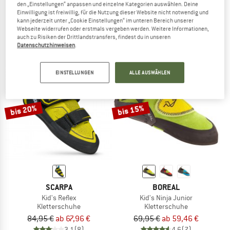
den „Einstellungen“ anpassen und einzelne Kategorien auswählen. Deine
Kid's Puzzle
Kid's Drago
Einwilligung ist freiwillig, für die Nutzung dieser Website nicht notwendig und
Kletterschuhe
Kletterschuhe
kann jederzeit unter „Cookie Einstellungen“ im unteren Bereich unserer
Webseite widerrufen oder erstmals vergeben werden. Weitere Informationen,
79,95 €
ab 59,96 €
99,95 €
ab 79,96 €
auch zu Risiken der Drittlandstransfers, findest du in unseren
4,5
(15)
4,8
(5)
Datenschutzhinweisen
.
EINSTELLUNGEN
ALLE AUSWÄHLEN
bis 20%
bis 15%
SCARPA
BOREAL
Kid's Reflex
Kid's Ninja Junior
Kletterschuhe
Kletterschuhe
84,95 €
ab 67,96 €
69,95 €
ab 59,46 €
3,1
(8)
4,6
(7)