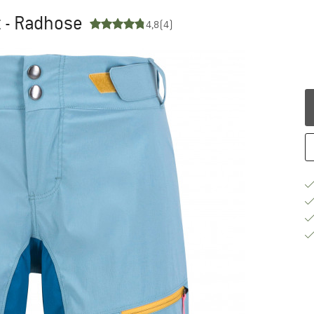
t - Radhose
4,8
(4)