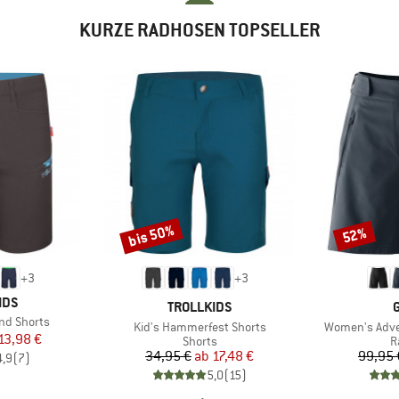
KURZE RADHOSEN TOPSELLER
bis 50%
52%
Rabatt
Rabatt
+
3
+
3
IDS
MARKE
TROLLKIDS
nd Shorts
Artikel
Artikel
Kid's Hammerfest Shorts
Women's Adve
eis
duzierter Preis
13,98 €
Produktgruppe
P
Shorts
R
Preis
reduzierter Preis
34,95 €
ab
17,48 €
99,95 
4,9
(
7
)
5,0
(
15
)