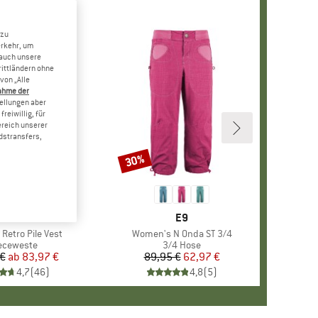
 zu
erkehr, um
 auch unsere
rittländern ohne
von „Alle
ahme der
tellungen aber
reiwillig, für
ereich unserer
dstransfers,
30%
Rabatt
RKE
TAGONIA
MARKE
E9
Retro Pile Vest
Artikel
Women's N Onda ST 3/4
duktgruppe
eceweste
Produktgruppe
3/4 Hose
 €
ab
Preis
reduzierter Preis
83,97 €
89,95 €
Preis
reduzierter Preis
62,97 €
4,7
(
46
)
4,8
(
5
)