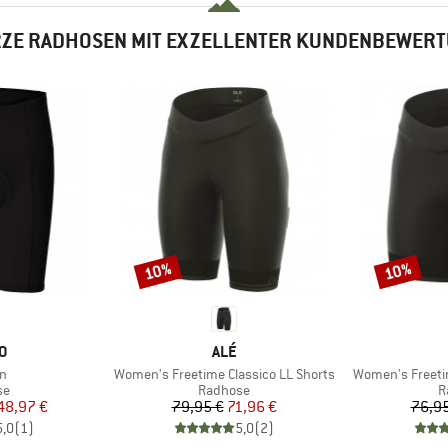
ZE RADHOSEN MIT EXZELLENTER KUNDENBEWER
10%
10%
Rabatt
Rabatt
E
MARKE
O
ALÉ
Artikel
Artikel
n
Women's Freetime Classico LL Shorts
Women's Freeti
tgruppe
Produktgruppe
P
se
Radhose
R
eis
duzierter Preis
Preis
reduzierter Preis
48,97 €
79,95 €
71,96 €
76,95
5,0
(
1
)
5,0
(
2
)