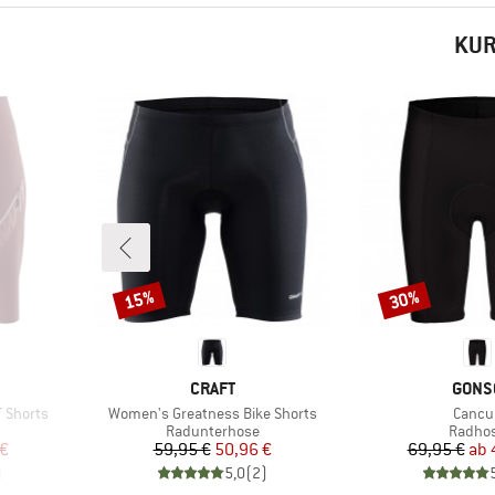
KUR
15%
30%
Rabatt
Rabatt
MARKE
MARK
CRAFT
GONS
Artikel
Artikel
 Shorts
Women's Greatness Bike Shorts
Cancu
ppe
Produktgruppe
Produk
Radunterhose
Radho
rter Preis
Preis
reduzierter Preis
Pr
re
 €
59,95 €
50,96 €
69,95 €
ab
)
5,0
(
2
)