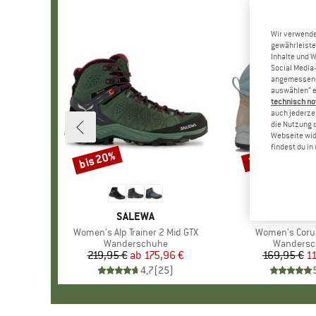
Wir verwende
gewährleiste
Inhalte und 
Social Media-
angemessene 
auswählen“ e
technisch no
auch jederzei
die Nutzung 
Webseite wid
findest du i
bis 20%
30%
Rabatt
Rabatt
MARKE
SALEWA
MAR
LOW
Artikel
Women's Alp Trainer 2 Mid GTX
Artikel
Women's Coru
Produktgruppe
Wanderschuhe
Produktg
Wandersc
219,95 €
ab
Preis
reduzierter Preis
175,96 €
169,95 €
Pr
re
1
4,7
(
25
)