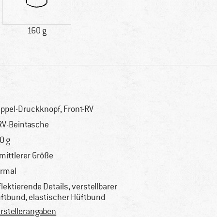
160 g
ppel-Druckknopf, Front-RV
RV-Beintasche
0 g
 mittlerer Größe
rmal
flektierende Details, verstellbarer
ftbund, elastischer Hüftbund
rstellerangaben