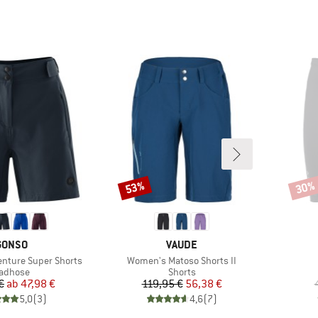
53%
30%
Rabatt
Rabat
MARKE
MARKE
GONSO
VAUDE
Artikel
nture Super Shorts
Women's Matoso Shorts II
roduktgruppe
Produktgruppe
adhose
Shorts
Preis
reduzierter Preis
Preis
reduzierter Preis
€
ab
47,98 €
119,95 €
56,38 €
5,0
(
3
)
4,6
(
7
)