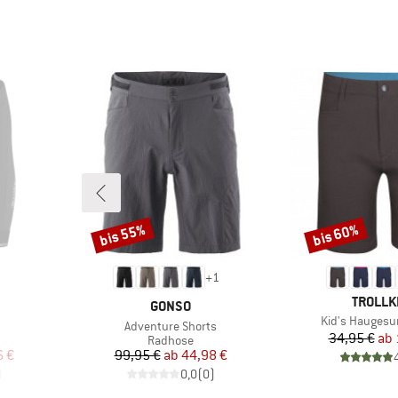
bis 55%
bis 60%
Rabatt
Rabatt
+
1
MARKE
TROLLK
MARKE
GONSO
Artikel
Kid's Haugesu
Artikel
Adventure Shorts
Pr
re
34,95 €
ab
ppe
Produktgruppe
Radhose
rter Preis
Preis
reduzierter Preis
6 €
99,95 €
ab
44,98 €
)
0,0
(
0
)