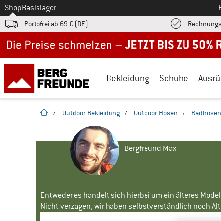
Zum
Shop
Basislager
Portofrei ab 69 € (DE)
Rechnungs
Jetzt bis zu 50% Rabatt im Sommer Sale
Bekleidung
Schuhe
Ausrü
Startseite
/
Outdoor Bekleidung
/
Outdoor Hosen
/
Radhosen
Bergfreund Max
Entweder es handelt sich hierbei um ein älteres Mode
Nicht verzagen, wir haben selbstverständlich noch Alte