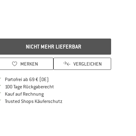
NICHT MEHR LIEFERBAR
MERKEN
VERGLEICHEN
Finde mehr Informationen zu den Versandkos
Portofrei ab 69 € (DE)
Gehe hier zu den Rückgabe-Richtlinien Öf
100 Tage Rückgaberecht
Finde die Zahlungs-Infos hier! Öffnet sich in 
Kauf auf Rechnung
Finde alle Infos hier!
Trusted Shops Käuferschutz