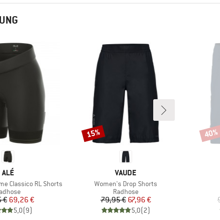
TUNG
15%
40%
Rabatt
Rabat
MARKE
MARKE
ALÉ
VAUDE
Artikel
me Classico RL Shorts
Women's Drop Shorts
roduktgruppe
Produktgruppe
adhose
Radhose
Preis
reduzierter Preis
Preis
reduzierter Preis
 €
69,26 €
79,95 €
67,96 €
5,0
(
9
)
5,0
(
2
)