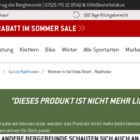
Ruf uns an unter
Frag die Bergfreunde
|
07121/70 12 0
FAQ & Hilfe
Bestellstatus
Finde die Zahlungs-Infos hier! Öffnet sich in einer Infobox
Gehe h
kauf
100 Tage Rückgaberecht
stung
Klettern
Bike
Winter
Alle Sportarten
Mark
/
kurze Radhosen
/
Women's Val Viola Short - Radhose
"DIESES PRODUKT IST NICHT MEHR L
ll oder wir können bzw. werden das Produkt nicht mehr beim Herste
rnativen für Dich parat:
ANDERE BERGFREUNDE SCHAUTEN SICH AUCH AN