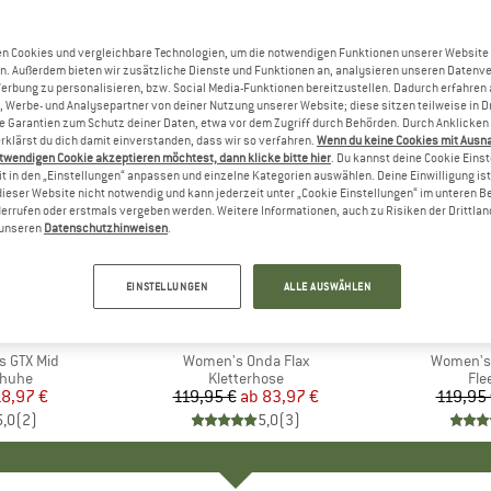
n Cookies und vergleichbare Technologien, um die notwendigen Funktionen unserer Website
n. Außerdem bieten wir zusätzliche Dienste und Funktionen an, analysieren unseren Datenv
Werbung zu personalisieren, bzw. Social Media-Funktionen bereitzustellen. Dadurch erfahren
, Werbe- und Analysepartner von deiner Nutzung unserer Website; diese sitzen teilweise in D
Garantien zum Schutz deiner Daten, etwa vor dem Zugriff durch Behörden. Durch Anklicken 
rklärst du dich damit einverstanden, dass wir so verfahren.
Wenn du keine Cookies mit Ausn
twendigen Cookie akzeptieren möchtest, dann klicke bitte hier
. Du kannst deine Cookie Eins
t in den „Einstellungen“ anpassen und einzelne Kategorien auswählen. Deine Einwilligung ist f
dieser Website nicht notwendig und kann jederzeit unter „Cookie Einstellungen“ im unteren B
errufen oder erstmals vergeben werden. Weitere Informationen, auch zu Risiken der Drittlan
n unseren
Datenschutzhinweisen
.
bis 30%
bis 30%
Rabatt
Rabatt
EINSTELLUNGEN
ALLE AUSWÄHLEN
+
1
KE
A
MARKE
E9
MA
PA
s GTX Mid
Artikel
Women's Onda Flax
Artikel
Women's 
ruppe
huhe
Produktgruppe
Kletterhose
Pro
Fle
eis
duzierter Preis
18,97 €
119,95 €
ab
Preis
reduzierter Preis
83,97 €
119,95
5,0
(
2
)
5,0
(
3
)