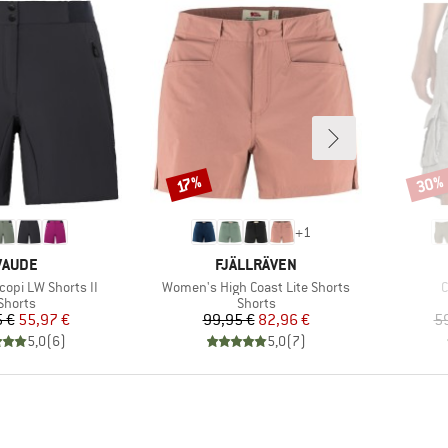
30%
Rabatt
Rabat
17%
+
1
MARKE
MARKE
VAUDE
FJÄLLRÄVEN
Artikel
A
opi LW Shorts II
Women's High Coast Lite Shorts
C
Produktgruppe
Produktgruppe
Shorts
Shorts
Preis
reduzierter Preis
Preis
reduzierter Preis
 €
55,97 €
99,95 €
82,96 €
5
5,0
(
6
)
5,0
(
7
)