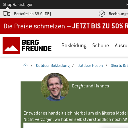
Zum
Shop
Basislager
Portofrei ab 69 € (DE)
Rechnungs
Jetzt bis zu 50% Rabatt im Sommer Sale
Bekleidung
Schuhe
Ausrü
Startseite
/
Outdoor Bekleidung
/
Outdoor Hosen
/
Shorts & 
Bergfreund Hannes
Entweder es handelt sich hierbei um ein älteres Mode
Nicht verzagen, wir haben selbstverständlich noch Alte