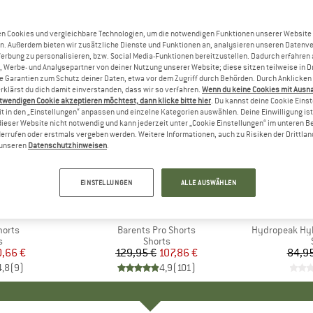
n Cookies und vergleichbare Technologien, um die notwendigen Funktionen unserer Website
n. Außerdem bieten wir zusätzliche Dienste und Funktionen an, analysieren unseren Datenv
Werbung zu personalisieren, bzw. Social Media-Funktionen bereitzustellen. Dadurch erfahren
, Werbe- und Analysepartner von deiner Nutzung unserer Website; diese sitzen teilweise in D
Garantien zum Schutz deiner Daten, etwa vor dem Zugriff durch Behörden. Durch Anklicken 
rklärst du dich damit einverstanden, dass wir so verfahren.
Wenn du keine Cookies mit Ausn
twendigen Cookie akzeptieren möchtest, dann klicke bitte hier
. Du kannst deine Cookie Eins
t in den „Einstellungen“ anpassen und einzelne Kategorien auswählen. Deine Einwilligung ist f
dieser Website nicht notwendig und kann jederzeit unter „Cookie Einstellungen“ im unteren B
errufen oder erstmals vergeben werden. Weitere Informationen, auch zu Risiken der Drittlan
n unseren
Datenschutzhinweisen
.
37%
17%
Rabatt
Rabatt
EINSTELLUNGEN
ALLE AUSWÄHLEN
+
2
+
1
NIA
MARKE
FJÄLLRÄVEN
MA
PA
horts
Artikel
Barents Pro Shorts
Artikel
Hydropeak Hyb
ktgruppe
s
Produktgruppe
Shorts
eis
duzierter Preis
,66 €
129,95 €
Preis
reduzierter Preis
107,86 €
84,95
4,8
(
9
)
4,9
(
101
)