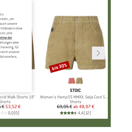
 zu
erkehr, um
 auch unsere
rittländern ohne
von „Alle
ahme der
tellungen aber
reiwillig, für
ereich unserer
dstransfers,
bis 30%
Rabatt
RKE
TAGONIA
MARKE
STOIC
rid Walk Shorts 18''
Artikel
Women's Hemp55 MMXX. Selja Cord Shorts
Produktgruppe
Shorts
Produktgruppe
Shorts
 €
Preis
reduzierter Preis
53,52 €
69,95 €
ab
Preis
reduzierter Preis
48,97 €
0,0
(
0
)
4,4
(
12
)