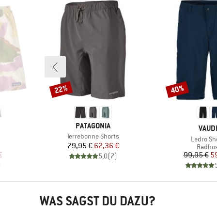
22%
40%
Rabatt
Rabatt
MARKE
PATAGONIA
MARK
VAUD
Artikel
Terrebonne Shorts
Artikel
Ledro Sh
Preis
reduzierter Preis
79,95 €
62,36 €
uppe
Produk
Radho
rter Preis
Pr
re
€
99,95 €
5
5,0
(
7
)
)
WAS SAGST DU DAZU?