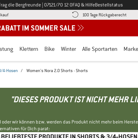
Ruf uns an unter
Frag die Bergfreunde
|
07121/70 12 0
FAQ & Hilfe
Bestellstatus
Finde die Zahlungs-Infos hier! Öffnet sich in einer Infobox
Gehe h
kauf
100 Tage Rückgaberecht
stung
Klettern
Bike
Winter
Alle Sportarten
Mark
3/4-Hosen
/
Women's Nora 2.0 Shorts - Shorts
"DIESES PRODUKT IST NICHT MEHR L
ll oder wir können bzw. werden das Produkt nicht mehr beim Herste
rnativen für Dich parat:
BELIEBTESTE PRODUKTE IN SHORTS & 3/4-HOSEN