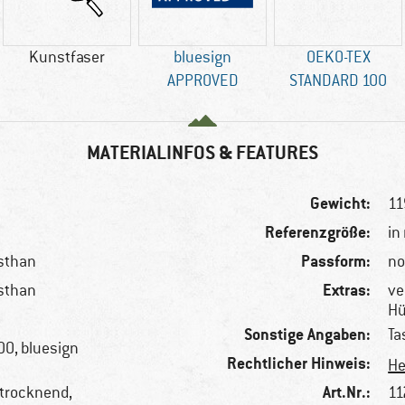
Kunstfaser
bluesign
OEKO-TEX
APPROVED
STANDARD 100
MATERIALINFOS & FEATURES
Gewicht:
11
Referenzgröße:
in
Passform:
asthan
no
Extras:
asthan
ve
Hü
Sonstige Angaben:
Ta
0, bluesign
Rechtlicher Hinweis:
He
Art.Nr.:
ltrocknend,
11