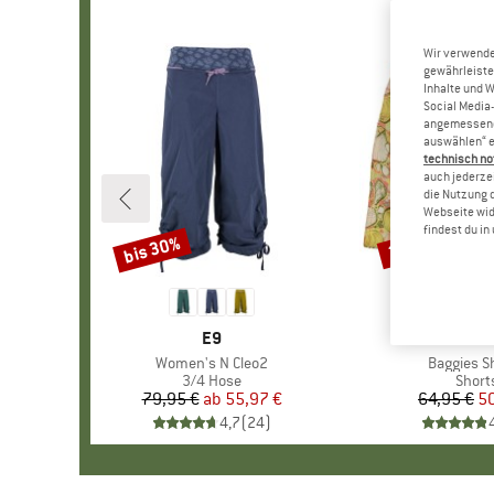
Wir verwende
gewährleiste
Inhalte und 
Social Media-
angemessene 
auswählen“ e
technisch no
auch jederzei
die Nutzung 
Webseite wid
findest du i
bis 30%
22%
Rabatt
Rabatt
MARKE
E9
MARKE
PATAGO
Artikel
Women's N Cleo2
Artikel
Baggies S
Produktgruppe
3/4 Hose
Produ
Short
79,95 €
ab
Preis
reduzierter Preis
55,97 €
64,95 €
Pr
re
50
4,7
(
24
)