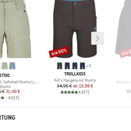
bis 60%
bis 
Rabatt
Rabat
+
3
MARKE
TROLLKIDS
MARKE
STOIC
Artikel
Kid's Haugesund Shorts
Artikel
Softshell Shorts Light
Women's
Preis
reduzierter Preis
34,95 €
ab
13,98 €
Produktgruppe
Shorts
Preis
reduzierter Preis
5 €
31,48 €
89
4,9
(
7
)
4,0
(
3
)
RTUNG