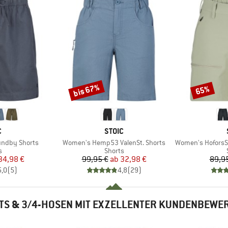
bis 67%
65%
Rabatt
Rabatt
KE
MARKE
C
STOIC
Artikel
Artikel
ndby Shorts
Women's Hemp53 ValenSt. Shorts
Women's HoforsSt. 
ktgruppe
Produktgruppe
s
Shorts
eis
duzierter Preis
Preis
reduzierter Preis
34,98 €
99,95 €
ab
32,98 €
89,9
5,0
(
5
)
4,8
(
29
)
TS & 3/4-HOSEN MIT EXZELLENTER KUNDENBEWE