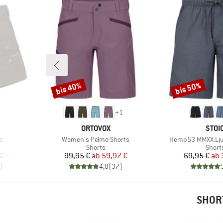
bis 40%
bis 50%
Rabatt
Rabatt
+
1
MARKE
MAR
ORTOVOX
STOI
Artikel
Artikel
s
Women's Pelmo Shorts
Hemp53 MMXX.Lju
uppe
Produktgruppe
Produ
Shorts
Short
rter Preis
Preis
reduzierter Preis
Pr
re
€
99,95 €
ab
59,97 €
69,95 €
ab
)
4,8
(
37
)
SHOR