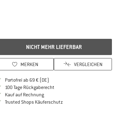
NICHT MEHR LIEFERBAR
MERKEN
VERGLEICHEN
Finde mehr Informationen zu den Versandkos
Portofrei ab 69 € (DE)
Gehe hier zu den Rückgabe-Richtlinien Öf
100 Tage Rückgaberecht
Finde die Zahlungs-Infos hier! Öffnet sich in 
Kauf auf Rechnung
Finde alle Infos hier!
Trusted Shops Käuferschutz