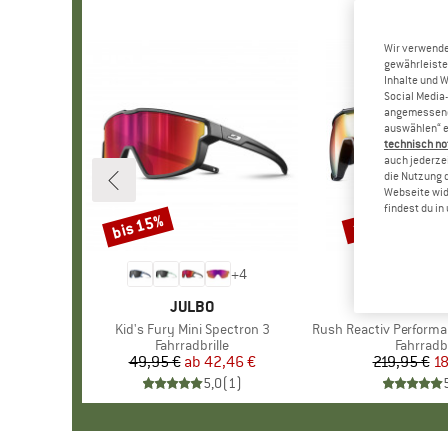
Wir verwende
gewährleiste
Inhalte und 
Social Media-
angemessene 
auswählen“ e
technisch no
auch jederzei
die Nutzung 
Webseite wid
findest du i
bis 15%
15%
Rabatt
Rabatt
+
4
MARKE
JULBO
MARK
JULB
Artikel
Kid's Fury Mini Spectron 3
Artikel
Rush Reactiv Performance S1
Produktgruppe
Fahrradbrille
Produkt
Fahrradbr
49,95 €
ab
Preis
reduzierter Preis
42,46 €
219,95 €
Pr
re
18
5,0
(
1
)