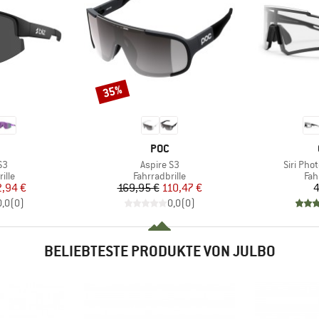
35%
Rabatt
KE
MARKE
POC
Artikel
Artikel
S3
Aspire S3
Siri Pho
gruppe
Produktgruppe
Pro
ille
Fahrradbrille
Fah
eis
duzierter Preis
Preis
reduzierter Preis
2,94 €
169,95 €
110,47 €
4
0,0
(
0
)
0,0
(
0
)
BELIEBTESTE PRODUKTE VON JULBO