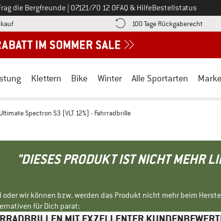
Ruf uns an unter
Frag die Bergfreunde
|
07121/70 12 0
FAQ & Hilfe
Bestellstatus
Finde die Zahlungs-Infos hier! Öffnet sich in einer Infobox
Gehe h
kauf
100 Tage Rückgaberecht
stung
Klettern
Bike
Winter
Alle Sportarten
Mark
Ultimate Spectron S3 (VLT 12%) - Fahrradbrille
"DIESES PRODUKT IST NICHT MEHR L
ll oder wir können bzw. werden das Produkt nicht mehr beim Herste
rnativen für Dich parat:
RRADBRILLEN MIT EXZELLENTER KUNDENBEWER