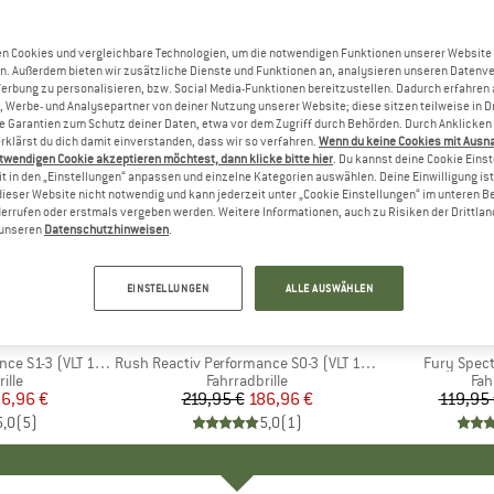
n Cookies und vergleichbare Technologien, um die notwendigen Funktionen unserer Website
n. Außerdem bieten wir zusätzliche Dienste und Funktionen an, analysieren unseren Datenv
Werbung zu personalisieren, bzw. Social Media-Funktionen bereitzustellen. Dadurch erfahren
, Werbe- und Analysepartner von deiner Nutzung unserer Website; diese sitzen teilweise in D
Garantien zum Schutz deiner Daten, etwa vor dem Zugriff durch Behörden. Durch Anklicken 
rklärst du dich damit einverstanden, dass wir so verfahren.
Wenn du keine Cookies mit Ausn
twendigen Cookie akzeptieren möchtest, dann klicke bitte hier
. Du kannst deine Cookie Eins
t in den „Einstellungen“ anpassen und einzelne Kategorien auswählen. Deine Einwilligung ist f
dieser Website nicht notwendig und kann jederzeit unter „Cookie Einstellungen“ im unteren B
errufen oder erstmals vergeben werden. Weitere Informationen, auch zu Risiken der Drittlan
n unseren
Datenschutzhinweisen
.
bis 20%
15%
Rabatt
Rabatt
EINSTELLUNGEN
ALLE AUSWÄHLEN
E
O
MARKE
JULBO
-3 (VLT 17 / 75%)
Artikel
Rush Reactiv Performance S0-3 (VLT 12 / 87%)
Artikel
Fury Spect
gruppe
ille
Produktgruppe
Fahrradbrille
Pro
Fah
eis
duzierter Preis
6,96 €
219,95 €
Preis
reduzierter Preis
186,96 €
119,95
5,0
(
5
)
5,0
(
1
)