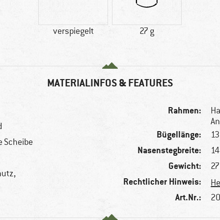
verspiegelt
27 g
MATERIALINFOS & FEATURES
Rahmen:
Ha
An
d
Bügellänge:
1
e Scheibe
Nasenstegbreite:
1
Gewicht:
27
hutz,
Rechtlicher Hinweis:
He
Art.Nr.:
20