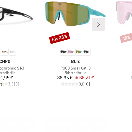
bis 25%
Rabatt
Rabat
18%
MARKE
MARKE
CHPO
BLIZ
Artikel
tochromic S1-3
P003 Small Cat. 3
duktgruppe
Produktgruppe
rradbrille
Fahrradbrille
Preis
Preis
reduzierter Preis
4,95 €
88,95 €
ab
66,71 €
3,3
(
3
)
0,0
(
0
)