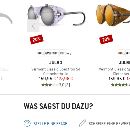
20%
20%
Rabatt
Rabatt
+
2
MARKE
MARK
JULBO
JULB
Artikel
Artikel
 S1-3
Vermont Classic Spectron S4
Vermont Classic S
e
Produktgruppe
Produktg
Gletscherbrille
Gletscherb
rter Preis
Preis
reduzierter Preis
Pr
re
 €
159,95 €
127,96 €
159,95 €
1
)
3,0
(
2
)
WAS SAGST DU DAZU?
STELLE EINE FRAGE
SCHREIBE EINE BEWER