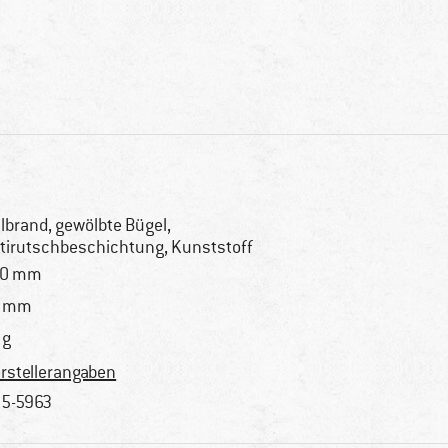
lbrand, gewölbte Bügel,
tirutschbeschichtung, Kunststoff
30 mm
4 mm
 g
rstellerangaben
5-5963