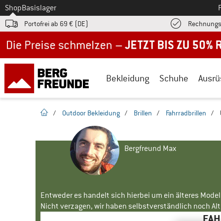
Zum
Shop
Basislager
Portofrei ab 69 € (DE)
Rechnungs
Jetzt bis zu 50% Rabatt im Sommer Sale
Bekleidung
Schuhe
Ausrü
Startseite
/
Outdoor Bekleidung
/
Brillen
/
Fahrradbrillen
/
Bergfreund Max
Entweder es handelt sich hierbei um ein älteres Mode
Nicht verzagen, wir haben selbstverständlich noch Alte
FAH