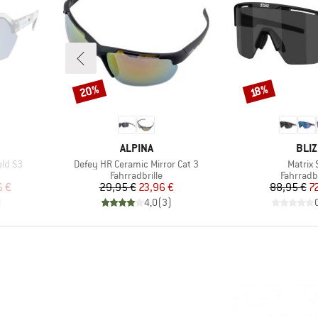
20%
Rabatt
Rabatt
18%
MARKE
MAR
ALPINA
BLIZ
Artikel
Artikel
eld S3
Defey HR Ceramic Mirror Cat 3
Matrix 
e
Produktgruppe
Produkt
Fahrradbrille
Fahrradbr
rter Preis
Preis
reduzierter Preis
Pr
re
6 €
29,95 €
23,96 €
88,95 €
7
)
4,0
(
3
)