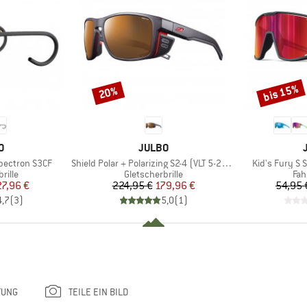
bis 15%
20%
Rabatt
Rabatt
E
MARKE
O
JULBO
Artikel
Artikel
pectron S3CF
Shield Polar + Polarizing S2-4 (VLT 5-20%)
Kid's Fury S 
ruppe
Produktgruppe
Pro
rille
Gletscherbrille
Fah
eis
duzierter Preis
Preis
reduzierter Preis
27,96 €
224,95 €
179,96 €
54,95 
4,7
(
3
)
5,0
(
1
)
TUNG
TEILE EIN BILD