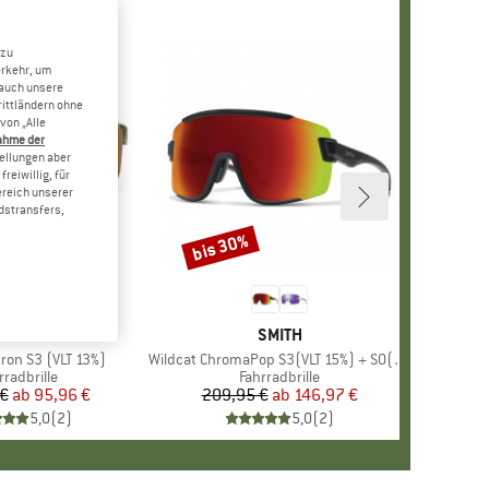
 zu
erkehr, um
 auch unsere
rittländern ohne
von „Alle
ahme der
tellungen aber
reiwillig, für
ereich unserer
dstransfers,
bis 30%
Rabatt
+
2
MARKE
JULBO
MARKE
SMITH
ron S3 (VLT 13%)
Artikel
Wildcat ChromaPop S3(VLT 15%) + S0(VLT 90%)
duktgruppe
rradbrille
Produktgruppe
Fahrradbrille
 €
ab
Preis
reduzierter Preis
95,96 €
209,95 €
ab
Preis
reduzierter Preis
146,97 €
5,0
(
2
)
5,0
(
2
)