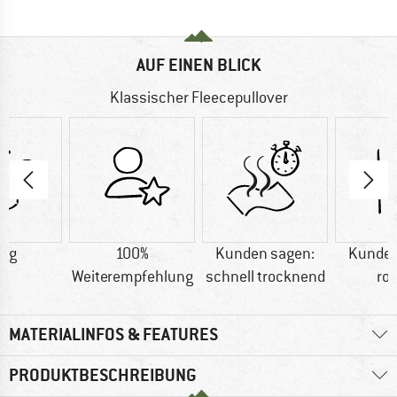
AUF EINEN BLICK
Klassischer Fleecepullover
5 g
100%
Kunden sagen:
Kunden
Weiterempfehlung
schnell trocknend
ro
MATERIALINFOS & FEATURES
PRODUKTBESCHREIBUNG