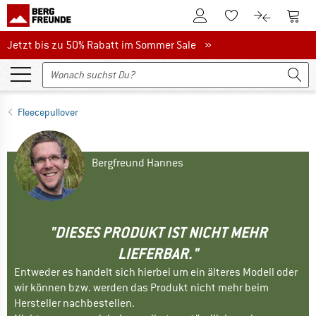
Zum Kundenkonto
Zum 
Zum Merkzettel.
Zum Produk
Jetzt bis zu 50% Rabatt im Sommer Sale
Jetzt bis zu 50% Rabatt im Sommer Sale »
Fleecepullover
Bergfreund Hannes
"DIESES PRODUKT IST NICHT MEHR
LIEFERBAR."
Entweder es handelt sich hierbei um ein älteres Modell oder
wir können bzw. werden das Produkt nicht mehr beim
Hersteller nachbestellen.