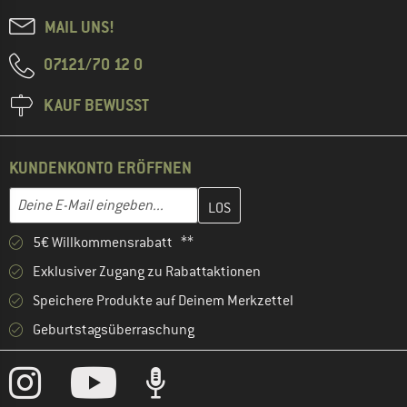
MAIL UNS!
07121/70 12 0
KAUF BEWUSST
KUNDENKONTO ERÖFFNEN
Gib hier deine E-Mail-Adresse ein und erstelle im nächsten Schri
E-Mail-Adresse
5€ Willkommensrabatt **
Exklusiver Zugang zu Rabattaktionen
Speichere Produkte auf Deinem Merkzettel
Geburtstagsüberraschung