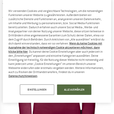
JACK WOLFSKIN
-
Gecko Women -
Fleecepullover
Wir verwenden Cookies und vergleichbare Technologien, um die notwendigen
Funktionen unserer Website zu gewährleisten. Außerdem bieten wir
5,0
(1)
zusätzliche Dienste und Funktionen an, analysieren unseren Datenverkehr,
um Inhalte und Werbung zu personalisieren, bzw. Social Media-Funktionen
bereitzustellen. Dadurch erfahren auch unsere Social Media-, Werbe- und
Analysepartner von deiner Nutzung unserer Website; diese sitzen teilweise in
Drittländern ohne angemessene Garantien zum Schutz deiner Daten, etwa vor
dem Zugriff durch Behörden. Durch Anklicken von „Alle auswählen“ erklärst du
dich damit einverstanden, dass wir so verfahren.
Wenn du keine Cookies mit
Ausnahme der technisch notwendigen Cookie akzeptieren möchtest, dann
klicke bitte hier
. Du kannst deine Cookie Einstellungen aber auch jederzeit in
den „Einstellungen“ anpassen und einzelne Kategorien auswählen. Deine
Einwilligung ist freiwillig, für die Nutzung dieser Website nicht notwendig und
kann jederzeit unter „Cookie Einstellungen“ im unteren Bereich unserer
Webseite widerrufen oder erstmals vergeben werden. Weitere Informationen,
auch zu Risiken der Drittlandstransfers, findest du in unseren
Datenschutzhinweisen
.
EINSTELLUNGEN
ALLE AUSWÄHLEN