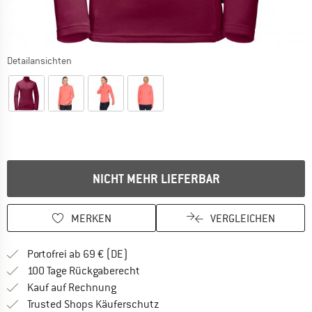
Detailansichten
NICHT MEHR LIEFERBAR
MERKEN
VERGLEICHEN
Finde mehr Informationen zu den Versan
Portofrei ab 69 € (DE)
Gehe hier zu den Rückgabe-Richtlinie
100 Tage Rückgaberecht
Finde die Zahlungs-Infos hier! Öffnet sich 
Kauf auf Rechnung
Finde alle Infos hier!
Trusted Shops Käuferschutz