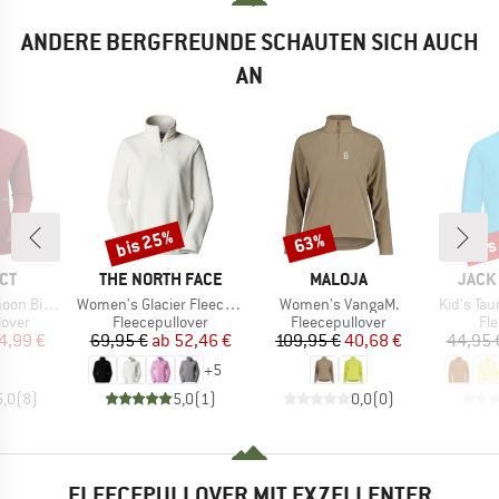
ANDERE BERGFREUNDE SCHAUTEN SICH AUCH
AN
bis 25%
bis
63%
Rabatt
Rabatt
Raba
MARKE
MARKE
MARK
CT
THE NORTH FACE
MALOJA
JACK
Artikel
Artikel
Artikel
 Pullover
Women's Glacier Fleece 1/4 Zip Jacket
Women's VangaM.
Kid's Tau
ruppe
Produktgruppe
Produktgruppe
Pr
lover
Fleecepullover
Fleecepullover
Fl
eis
duzierter Preis
Preis
reduzierter Preis
Preis
reduzierter Preis
4,99 €
69,95 €
ab
52,46 €
109,95 €
40,68 €
44,95 
+
5
5,0
(
8
)
5,0
(
1
)
0,0
(
0
)
FLEECEPULLOVER MIT EXZELLENTER