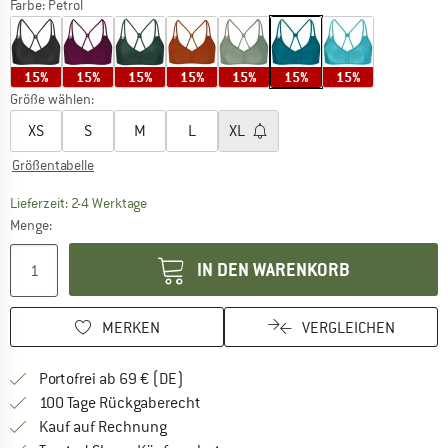
Farbe:
Petrol
15%
15%
15%
15%
15%
15%
15%
Größe wählen:
XS
S
M
L
XL
Größentabelle
Der Link öffnet sich in einer Infobox und beinhaltet
Lieferzeit: 2-4 Werktage
Menge:
IN DEN WARENKORB
MERKEN
VERGLEICHEN
Finde mehr Informationen zu den Versan
Portofrei ab 69 € (DE)
Gehe hier zu den Rückgabe-Richtlinie
100 Tage Rückgaberecht
Finde die Zahlungs-Infos hier! Öffnet sich 
Kauf auf Rechnung