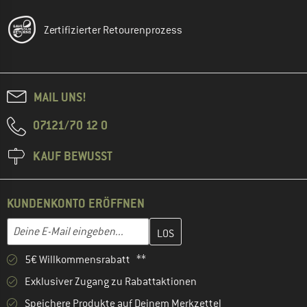
Zertifizierter Retourenprozess
MAIL UNS!
07121/70 12 0
KAUF BEWUSST
KUNDENKONTO ERÖFFNEN
Gib hier deine E-Mail-Adresse ein und erstelle im nächsten Schri
E-Mail-Adresse
5€ Willkommensrabatt **
Exklusiver Zugang zu Rabattaktionen
Speichere Produkte auf Deinem Merkzettel