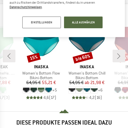
auch zu Risiken der Drittlandstransfers, findest du in unseren
Datenschutzhinweisen
.
FINDE DAS PASSENDE GEGENSTÜCK
EINSTELLUNGEN
ALLE AUSWÄHLEN
bis 60%
15%
15
Rabatt
Rabatt
Raba
MARKE
MARKE
M
PEAK
INASKA
INASKA
I
Artikel
Artikel
Artikel
s High Waist
Women's Bottom Flow
Women's Bottom Chill
Women's
ruppe
Produktgruppe
Produktgruppe
Pro
ttom
Bikini-Bottom
Bikini-Bottom
Bik
eis
duzierter Preis
Preis
reduzierter Preis
Preis
reduzierter Preis
2,88 €
64,95 €
55,21 €
54,95 €
ab
21,98 €
64,9
+
5
+
6
4,7
(
3
)
4,6
(
17
)
4,2
(
16
)
DIESE PRODUKTE PASSEN IDEAL DAZU