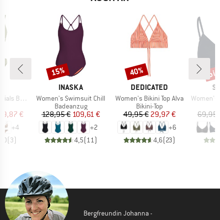
bis
15%
40%
Rabatt
Rabatt
Raba
E
MARKE
MARKE
M
LL
INASKA
DEDICATED
SE
Artikel
Artikel
Artikel
i Bikini Set
Women's Swimsuit Chill
Women's Bikini Top Alva
Women's Collec
uktgruppe
Produktgruppe
Produktgruppe
P
Badeanzug
Bikini-Top
Bi
eis
duzierter Preis
Preis
reduzierter Preis
Preis
reduzierter Preis
39,87 €
128,95 €
109,61 €
49,95 €
29,97 €
69,95 
+
4
+
2
+
6
4,0
(
3
)
4,5
(
11
)
4,6
(
23
)
Bergfreundin Johanna -