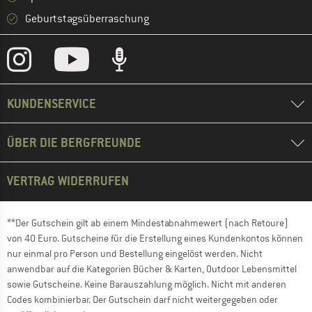
Geburtstagsüberraschung
KUNDENSERVICE
ÜBER DIE BERGFREUNDE
VERTRAG WIDERRUFEN
**Der Gutschein gilt ab einem Mindestabnahmewert (nach Retoure)
von 40 Euro. Gutscheine für die Erstellung eines Kundenkontos können
nur einmal pro Person und Bestellung eingelöst werden. Nicht
anwendbar auf die Kategorien Bücher & Karten, Outdoor Lebensmittel
sowie Gutscheine. Keine Barauszahlung möglich. Nicht mit anderen
Codes kombinierbar. Der Gutschein darf nicht weitergegeben oder