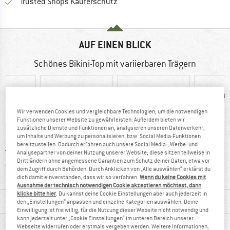
Finde alle Infos hier!
Trusted Shops Käuferschutz
AUF EINEN BLICK
Schönes Bikini-Top mit variierbaren Trägern
Wir verwenden Cookies und vergleichbare Technologien, um die notwendigen
Funktionen unserer Website zu gewährleisten. Außerdem bieten wir
zusätzliche Dienste und Funktionen an, analysieren unseren Datenverkehr,
um Inhalte und Werbung zu personalisieren, bzw. Social Media-Funktionen
bereitzustellen. Dadurch erfahren auch unsere Social Media-, Werbe- und
-TEX
100%
Stretch
Kuns
Analysepartner von deiner Nutzung unserer Website; diese sitzen teilweise in
Drittländern ohne angemessene Garantien zum Schutz deiner Daten, etwa vor
RD 100
Weiterempfehlung
dem Zugriff durch Behörden. Durch Anklicken von „Alle auswählen“ erklärst du
dich damit einverstanden, dass wir so verfahren.
Wenn du keine Cookies mit
Ausnahme der technisch notwendigen Cookie akzeptieren möchtest, dann
klicke bitte hier
. Du kannst deine Cookie Einstellungen aber auch jederzeit in
MATERIALINFOS & FEATURES
den „Einstellungen“ anpassen und einzelne Kategorien auswählen. Deine
Einwilligung ist freiwillig, für die Nutzung dieser Website nicht notwendig und
kann jederzeit unter „Cookie Einstellungen“ im unteren Bereich unserer
PRODUKTBESCHREIBUNG
Webseite widerrufen oder erstmals vergeben werden. Weitere Informationen,