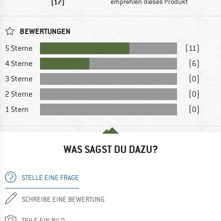
(17)
empfehlen dieses Produkt
BEWERTUNGEN
5 Sterne
(11)
4 Sterne
(6)
3 Sterne
(0)
2 Sterne
(0)
1 Stern
(0)
WAS SAGST DU DAZU?
STELLE EINE FRAGE
SCHREIBE EINE BEWERTUNG
TEILE EIN BILD