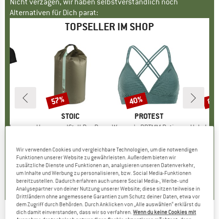
Nicht verzagen, wir haben selbstverständlich noch
Alternativen für Dich parat:
TOPSELLER IM SHOP
57%
40%
80
Rabatt
Rabatt
Raba
E
OX
MARKE
STOIC
MARKE
PROTEST
o T-Shirt
Artikel
HarnosandSt. II Dry Bag
Artikel
Women's PRTMM Patio Triangle
Artikel
HeladagenSt. Insulated
gruppe
irt
Produktgruppe
Packsack
Produktgruppe
Bikini-Top
Pro
Isol
eis
duzierter Preis
62,97 €
9,95 €
ab
Preis
reduzierter Preis
4,28 €
39,95 €
Preis
reduzierter Preis
23,97 €
24,95
Wir verwenden Cookies und vergleichbare Technologien, um die notwendigen
Funktionen unserer Website zu gewährleisten. Außerdem bieten wir
zusätzliche Dienste und Funktionen an, analysieren unseren Datenverkehr,
,7
(
24
)
5,0
(
2
)
4,9
(
23
)
um Inhalte und Werbung zu personalisieren, bzw. Social Media-Funktionen
bereitzustellen. Dadurch erfahren auch unsere Social Media-, Werbe- und
Analysepartner von deiner Nutzung unserer Website; diese sitzen teilweise in
Drittländern ohne angemessene Garantien zum Schutz deiner Daten, etwa vor
dem Zugriff durch Behörden. Durch Anklicken von „Alle auswählen“ erklärst du
dich damit einverstanden, dass wir so verfahren.
Wenn du keine Cookies mit