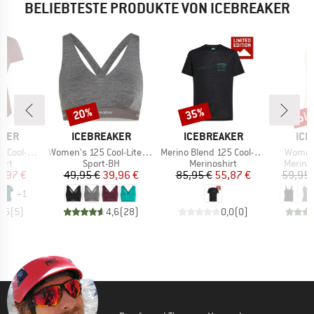
BELIEBTESTE PRODUKTE VON ICEBREAKER
bis
20%
35%
Rabatt
Rabatt
Raba
MARKE
MARKE
MA
AKER
ICEBREAKER
ICEBREAKER
ICE
Artikel
Artikel
Artikel
 III S/S Scoop
Women's 125 Cool-Lite Sprite Racerback Bra
Merino Blend 125 Cool-Lite Sphere S/S Exclusive
Women'
gruppe
Produktgruppe
Produktgruppe
Produk
irt
Sport-BH
Merinoshirt
Merino
eis
duzierter Preis
Preis
reduzierter Preis
Preis
reduzierter Preis
5,97 €
49,95 €
39,96 €
85,95 €
55,87 €
59,95 
+
1
4,6
(
5
)
4,6
(
28
)
0,0
(
0
)