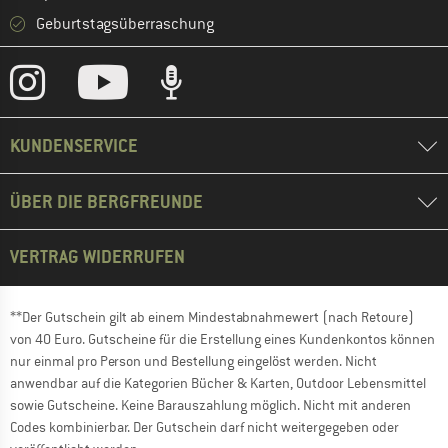
Geburtstagsüberraschung
KUNDENSERVICE
ÜBER DIE BERGFREUNDE
VERTRAG WIDERRUFEN
**Der Gutschein gilt ab einem Mindestabnahmewert (nach Retoure)
von 40 Euro. Gutscheine für die Erstellung eines Kundenkontos können
nur einmal pro Person und Bestellung eingelöst werden. Nicht
anwendbar auf die Kategorien Bücher & Karten, Outdoor Lebensmittel
sowie Gutscheine. Keine Barauszahlung möglich. Nicht mit anderen
Codes kombinierbar. Der Gutschein darf nicht weitergegeben oder