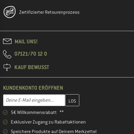
Zertifizierter Retourenprozess
MAIL UNS!
07121/70 12 0
KAUF BEWUSST
KUNDENKONTO ERÖFFNEN
Gib hier deine E-Mail-Adresse ein und erstelle im nächsten Schri
E-Mail-Adresse
5€ Willkommensrabatt **
Exklusiver Zugang zu Rabattaktionen
Speichere Produkte auf Deinem Merkzettel