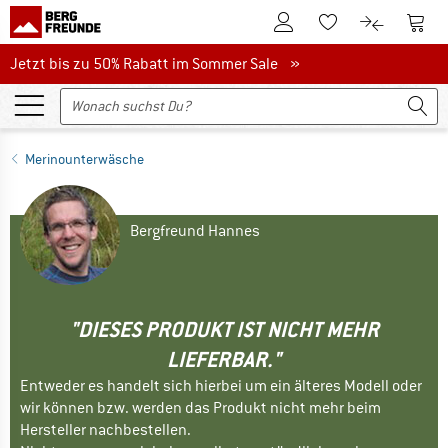
Zum Kundenkonto
Zum 
Zum Merkzettel.
Zum Produk
Jetzt bis zu 50% Rabatt im Sommer Sale
Jetzt bis zu 50% Rabatt im Sommer Sale »
Merinounterwäsche
Bergfreund Hannes
"DIESES PRODUKT IST NICHT MEHR
LIEFERBAR."
Entweder es handelt sich hierbei um ein älteres Modell oder
wir können bzw. werden das Produkt nicht mehr beim
Hersteller nachbestellen.