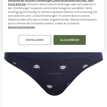
Ausnahme der technisch notwendigen Cookie akzeptieren möchtest, dann
ICEBREAKER
-
Women's Merino Siren Bikini
klicke bitte hier
. Du kannst deine Cookie Einstellungen aber auch jederzeit in
Shine AOP - Merinounterwäsche
den „Einstellungen“ anpassen und einzelne Kategorien auswählen. Deine
Einwilligung ist freiwillig, für die Nutzung dieser Website nicht notwendig und
kann jederzeit unter „Cookie Einstellungen“ im unteren Bereich unserer
(0)
Webseite widerrufen oder erstmals vergeben werden. Weitere Informationen,
auch zu Risiken der Drittlandstransfers, findest du in unseren
Datenschutzhinweisen
.
EINSTELLUNGEN
ALLE AUSWÄHLEN