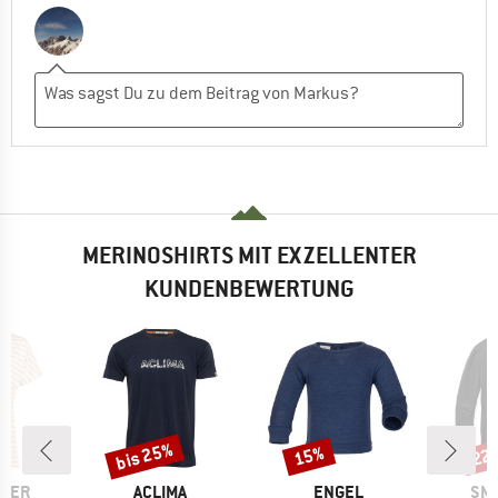
MERINOSHIRTS MIT EXZELLENTER
KUNDENBEWERTUNG
bis 25%
15%
22
Rabatt
Rabatt
Raba
MARKE
MARKE
MA
AKER
ACLIMA
ENGEL
SM