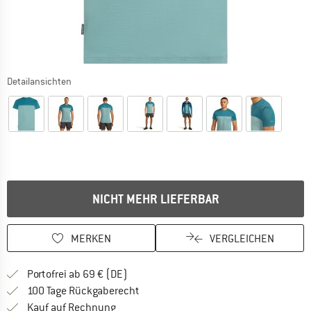
Detailansichten
NICHT MEHR LIEFERBAR
MERKEN
VERGLEICHEN
Finde mehr Informationen zu den Versan
Portofrei ab 69 € (DE)
Gehe hier zu den Rückgabe-Richtlinie
100 Tage Rückgaberecht
Finde die Zahlungs-Infos hier! Öffnet sich 
Kauf auf Rechnung