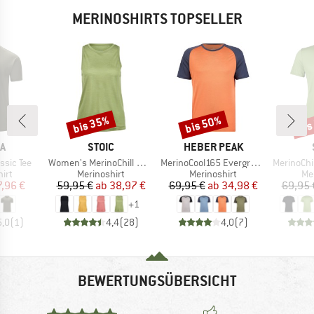
MERINOSHIRTS TOPSELLER
bis 35%
bis 50%
bis
Rabatt
Rabatt
Raba
E
MARKE
MARKE
A
STOIC
HEBER PEAK
Artikel
Artikel
Artikel
ssic Tee
Women's MerinoChill MMXX. Göteborg Tank
MerinoCool165 EvergreenHe. T-Shirt
MerinoChill M
gruppe
Produktgruppe
Produktgruppe
Pr
irt
Merinoshirt
Merinoshirt
Me
eis
duzierter Preis
Preis
reduzierter Preis
Preis
reduzierter Preis
7,96 €
59,95 €
ab
38,97 €
69,95 €
ab
34,98 €
69,95 
+
1
5,0
(
1
)
4,4
(
28
)
4,0
(
7
)
BEWERTUNGSÜBERSICHT