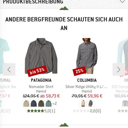
PRODUKTBESCHREIBUNG
ANDERE BERGFREUNDE SCHAUTEN SICH AUCH
AN
bis 53%
bis
25%
Rabatt
Rabatt
Raba
MARKE
MARKE
M
TURAL
PATAGONIA
COLUMBIA
O
Artikel
Artikel
Artikel
glück Tee
Nomader Shirt
Silver Ridge Utility II L/S Shirt
120 Comp Li
gruppe
Produktgruppe
Produktgruppe
Produk
irt
Hemd
Hemd
Merino
eis
duzierter Preis
Preis
reduzierter Preis
Preis
reduzierter Preis
7,97 €
124,95 €
ab
58,73 €
79,95 €
59,96 €
99,95 
+
2
,8
(
12
)
5,0
(
1
)
0,0
(
0
)