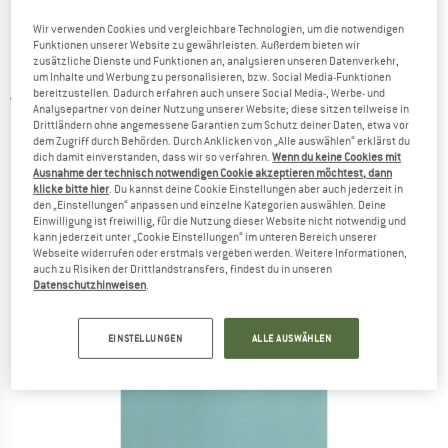
Wir verwenden Cookies und vergleichbare Technologien, um die notwendigen
ICEBREAKER
-
Merino 125 Cool-Lite Sphere III
Funktionen unserer Website zu gewährleisten. Außerdem bieten wir
zusätzliche Dienste und Funktionen an, analysieren unseren Datenverkehr,
S/S CB - Merinoshirt
um Inhalte und Werbung zu personalisieren, bzw. Social Media-Funktionen
bereitzustellen. Dadurch erfahren auch unsere Social Media-, Werbe- und
5,0
(1)
Analysepartner von deiner Nutzung unserer Website; diese sitzen teilweise in
Drittländern ohne angemessene Garantien zum Schutz deiner Daten, etwa vor
dem Zugriff durch Behörden. Durch Anklicken von „Alle auswählen“ erklärst du
dich damit einverstanden, dass wir so verfahren.
Wenn du keine Cookies mit
Ausnahme der technisch notwendigen Cookie akzeptieren möchtest, dann
klicke bitte hier
. Du kannst deine Cookie Einstellungen aber auch jederzeit in
den „Einstellungen“ anpassen und einzelne Kategorien auswählen. Deine
Einwilligung ist freiwillig, für die Nutzung dieser Website nicht notwendig und
kann jederzeit unter „Cookie Einstellungen“ im unteren Bereich unserer
Webseite widerrufen oder erstmals vergeben werden. Weitere Informationen,
auch zu Risiken der Drittlandstransfers, findest du in unseren
Datenschutzhinweisen
.
EINSTELLUNGEN
ALLE AUSWÄHLEN