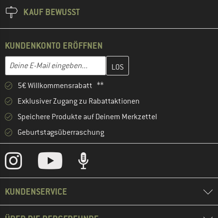
KAUF BEWUSST
KUNDENKONTO ERÖFFNEN
Gib hier deine E-Mail-Adresse ein und erstelle im nächsten Schri
E-Mail-Adresse
5€ Willkommensrabatt **
Exklusiver Zugang zu Rabattaktionen
Speichere Produkte auf Deinem Merkzettel
Geburtstagsüberraschung
KUNDENSERVICE