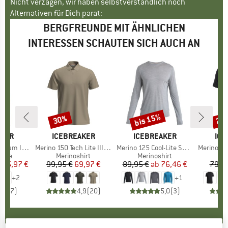
Nicht verzagen, wir haben selbstverständlich noch
Alternativen für Dich parat:
BERGFREUNDE MIT ÄHNLICHEN
INTERESSEN SCHAUTEN SICH AUCH AN
bis 15%
30%
20
Rabatt
Rabatt
Raba
AKER
MARKE
ICEBREAKER
MARKE
ICEBREAKER
MA
ICE
S Zip Hoodie
Artikel
Merino 150 Tech Lite III S/S Polo
Artikel
Merino 125 Cool-Lite Sphere III L/S Tee
Artikel
Merino 150 Tec
ruppe
odie
Produktgruppe
Merinoshirt
Produktgruppe
Merinoshirt
Pr
Me
eis
duzierter Preis
125,97 €
99,95 €
Preis
reduzierter Preis
69,97 €
89,95 €
ab
Preis
reduzierter Preis
76,46 €
79,9
+
2
+
1
4,4
(
7
)
4,9
(
20
)
5,0
(
3
)