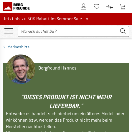
Zum Kundenkonto
Zum 
Zum Merkzettel.
Zum Produk
Jetzt bis zu 50% Rabatt im Sommer Sale
Jetzt bis zu 50% Rabatt im Sommer Sale »
Merinoshirts
Bergfreund Hannes
"DIESES PRODUKT IST NICHT MEHR
LIEFERBAR."
Entweder es handelt sich hierbei um ein älteres Modell oder
wir können bzw. werden das Produkt nicht mehr beim
Hersteller nachbestellen.