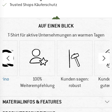
Finde alle Infos hier!
Trusted Shops Käuferschutz
AUF EINEN BLICK
T-Shirt für aktive Unternehmungen an warmen Tagen
erino
100%
Kunden sagen:
Kunden
Weiterempfehlung
robust
guter 
MATERIALINFOS & FEATURES