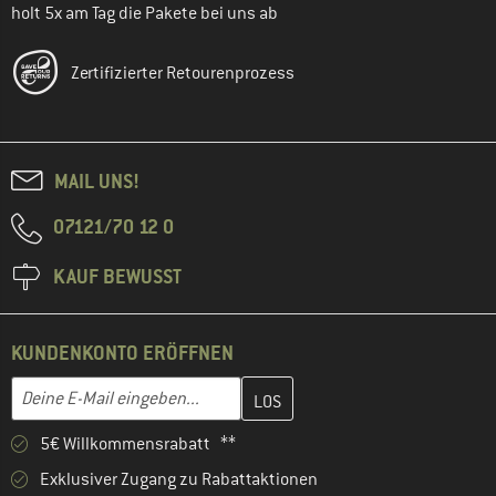
holt 5x am Tag die Pakete bei uns ab
Zertifizierter Retourenprozess
MAIL UNS!
07121/70 12 0
KAUF BEWUSST
KUNDENKONTO ERÖFFNEN
Gib hier deine E-Mail-Adresse ein und erstelle im nächsten Schri
E-Mail-Adresse
5€ Willkommensrabatt **
Exklusiver Zugang zu Rabattaktionen