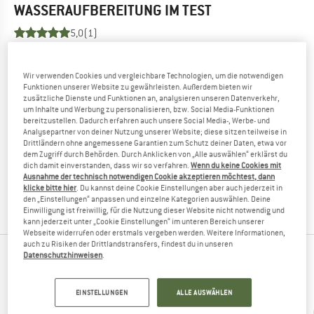
WASSERAUFBEREITUNG
IM TEST
5,0
(1)
DU KENNST DIESES PRODUKT?
Wir verwenden Cookies und vergleichbare Technologien, um die notwendigen
Du hast dieses Produkt schon in den Händen gehalten?
Funktionen unserer Website zu gewährleisten. Außerdem bieten wir
Geschunden und zermürben wollen?
zusätzliche Dienste und Funktionen an, analysieren unseren Datenverkehr,
um Inhalte und Werbung zu personalisieren, bzw. Social Media-Funktionen
Andere Bergfreunde freuen sich, Dein Feedback zu lesen -
bereitzustellen. Dadurch erfahren auch unsere Social Media-, Werbe- und
teile es mit ihnen.
Analysepartner von deiner Nutzung unserer Website; diese sitzen teilweise in
Drittländern ohne angemessene Garantien zum Schutz deiner Daten, etwa vor
dem Zugriff durch Behörden. Durch Anklicken von „Alle auswählen“ erklärst du
BEWERTUNG SCHREIBEN
dich damit einverstanden, dass wir so verfahren.
Wenn du keine Cookies mit
Ausnahme der technisch notwendigen Cookie akzeptieren möchtest, dann
klicke bitte hier
. Du kannst deine Cookie Einstellungen aber auch jederzeit in
PRODUKT KAUFEN
den „Einstellungen“ anpassen und einzelne Kategorien auswählen. Deine
Einwilligung ist freiwillig, für die Nutzung dieser Website nicht notwendig und
kann jederzeit unter „Cookie Einstellungen“ im unteren Bereich unserer
Webseite widerrufen oder erstmals vergeben werden. Weitere Informationen,
auch zu Risiken der Drittlandstransfers, findest du in unseren
Datenschutzhinweisen
.
ANDERE BERGFREUNDE SCHAUTEN SICH AUCH
AN
EINSTELLUNGEN
ALLE AUSWÄHLEN