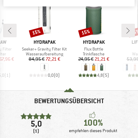
15%
15%
15
Rabatt
Rabatt
Raba
MARKE
MARKE
MA
RAW
HYDRAPAK
HYDRAPAK
LI
Artikel
Artikel
 Filter
Seeker+ Gravity Filter Kit
Flux Bottle
gruppe
Produktgruppe
Produktgruppe
Pr
lter
Wasseraufbereitung
Trinkflasche
Was
eis
duzierter Preis
Preis
reduzierter Preis
Preis
reduzierter Preis
67,96 €
84,95 €
72,21 €
24,95 €
21,21 €
53,95
5,0
(
1
)
0,0
(
0
)
4,8
(
5
)
BEWERTUNGSÜBERSICHT
100%
5,0
(1)
empfehlen dieses Produkt