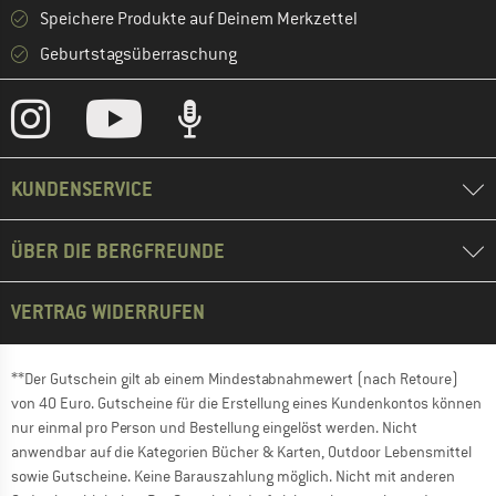
Speichere Produkte auf Deinem Merkzettel
Geburtstagsüberraschung
KUNDENSERVICE
ÜBER DIE BERGFREUNDE
VERTRAG WIDERRUFEN
**Der Gutschein gilt ab einem Mindestabnahmewert (nach Retoure)
von 40 Euro. Gutscheine für die Erstellung eines Kundenkontos können
nur einmal pro Person und Bestellung eingelöst werden. Nicht
anwendbar auf die Kategorien Bücher & Karten, Outdoor Lebensmittel
sowie Gutscheine. Keine Barauszahlung möglich. Nicht mit anderen