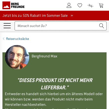
Zum Kundenkonto
Zum 
Zum Merkzettel.
Zum Produk
Jetzt bis zu 50% Rabatt im Sommer Sale
Jetzt bis zu 50% Rabatt im Sommer Sale »
Reiserucksäcke
Bergfreund Max
"DIESES PRODUKT IST NICHT MEHR
LIEFERBAR."
Entweder es handelt sich hierbei um ein älteres Modell oder
wir können bzw. werden das Produkt nicht mehr beim
Hersteller nachbestellen.