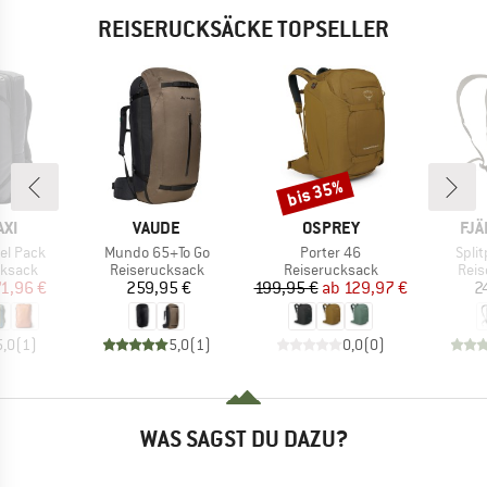
REISERUCKSÄCKE TOPSELLER
bis 35%
Rabatt
MARKE
MARKE
MA
XI
VAUDE
OSPREY
FJÄ
Artikel
Artikel
Artik
vel Pack
Mundo 65+To Go
Porter 46
Spli
uppe
Produktgruppe
Produktgruppe
Prod
ksack
Reiserucksack
Reiserucksack
Reis
eis
duzierter Preis
Preis
Preis
reduzierter Preis
71,96 €
259,95 €
199,95 €
ab
129,97 €
2
5,0
(
1
)
5,0
(
1
)
0,0
(
0
)
WAS SAGST DU DAZU?