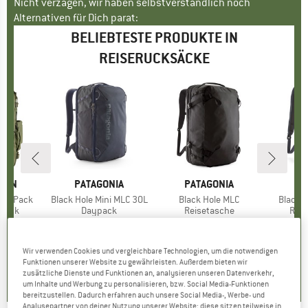
Nicht verzagen, wir haben selbstverständlich noch
Alternativen für Dich parat:
BELIEBTESTE PRODUKTE IN
REISERUCKSÄCKE
ÄVEN
MARKE
PATAGONIA
MARKE
PATAGONIA
MA
PA
-On Pack
Artikel
Black Hole Mini MLC 30L
Artikel
Black Hole MLC
Artikel
Black H
ruppe
ksack
Produktgruppe
Daypack
Produktgruppe
Reisetasche
Pro
Reis
5 €
eis
199,95 €
Preis
219,95 €
Preis
1
Wir verwenden Cookies und vergleichbare Technologien, um die notwendigen
0,0
(
0
)
4,8
(
5
)
4,8
(
5
)
Funktionen unserer Website zu gewährleisten. Außerdem bieten wir
zusätzliche Dienste und Funktionen an, analysieren unseren Datenverkehr,
um Inhalte und Werbung zu personalisieren, bzw. Social Media-Funktionen
bereitzustellen. Dadurch erfahren auch unsere Social Media-, Werbe- und
Analysepartner von deiner Nutzung unserer Website; diese sitzen teilweise in