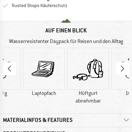
Finde alle Infos hier!
Trusted Shops Käuferschutz
AUF EINEN BLICK
Wasserresistenter Daypack für Reisen und den Alltag
0 g
Laptopfach
Hüftgurt
14
abnehmbar
MATERIALINFOS & FEATURES