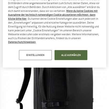
Drittländern ohne angemessene Garantien zum Schutz deiner Daten, etwa vor
dem Zugriff durch Behörden. Durch Anklicken von „Alle auswählen“ erklärst du
Heimplanet - Transit Line Travel Pack 28 -
dich damit einverstanden, dass wir so verfahren.
Wenn du keine Cookies mit
Ausnahme der technisch notwendigen Cookie akzeptieren möchtest, dann
Reiserucksack
klicke bitte hier
. Du kannst deine Cookie Einstellungen aber auch jederzeit in
den „Einstellungen“ anpassen und einzelne Kategorien auswählen. Deine
(0)
Einwilligung ist freiwillig, für die Nutzung dieser Website nicht notwendig und
kann jederzeit unter „Cookie Einstellungen“ im unteren Bereich unserer
Webseite widerrufen oder erstmals vergeben werden. Weitere Informationen,
auch zu Risiken der Drittlandstransfers, findest du in unseren
Datenschutzhinweisen
.
EINSTELLUNGEN
ALLE AUSWÄHLEN