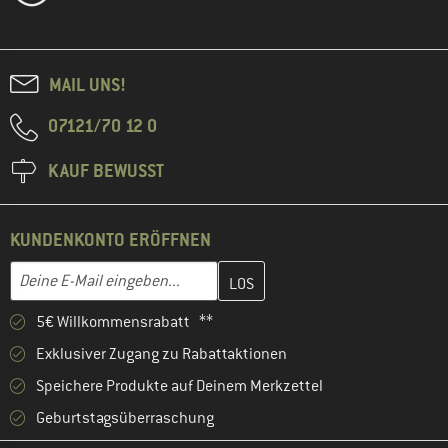
MAIL UNS!
07121/70 12 0
KAUF BEWUSST
KUNDENKONTO ERÖFFNEN
Gib hier deine E-Mail-Adresse ein und erstelle im nächsten Schri
E-Mail-Adresse
5€ Willkommensrabatt **
Exklusiver Zugang zu Rabattaktionen
Speichere Produkte auf Deinem Merkzettel
Geburtstagsüberraschung