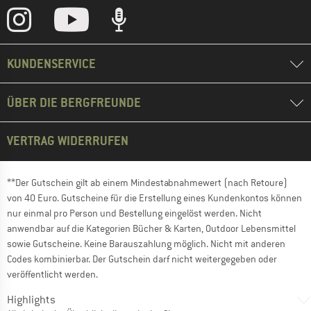
KUNDENSERVICE
ÜBER DIE BERGFREUNDE
VERTRAG WIDERRUFEN
**Der Gutschein gilt ab einem Mindestabnahmewert (nach Retoure)
von 40 Euro. Gutscheine für die Erstellung eines Kundenkontos können
nur einmal pro Person und Bestellung eingelöst werden. Nicht
anwendbar auf die Kategorien Bücher & Karten, Outdoor Lebensmittel
sowie Gutscheine. Keine Barauszahlung möglich. Nicht mit anderen
Codes kombinierbar. Der Gutschein darf nicht weitergegeben oder
veröffentlicht werden.
Highlights