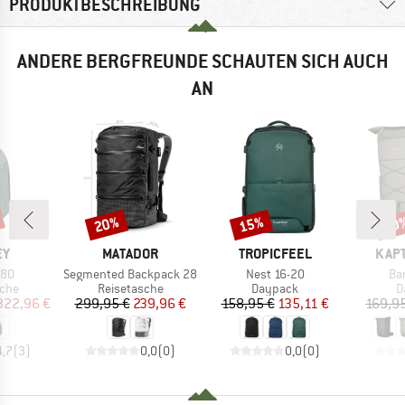
PRODUKTBESCHREIBUNG
ANDERE BERGFREUNDE SCHAUTEN SICH AUCH
AN
20%
15%
30
Rabatt
Rabatt
Raba
E
MARKE
MARKE
MAR
EY
MATADOR
TROPICFEEL
KAPT
Artikel
Artikel
Art
 80
Segmented Backpack 28
Nest 16-20
Ba
gruppe
Produktgruppe
Produktgruppe
P
sche
Reisetasche
Daypack
D
eis
duzierter Preis
Preis
reduzierter Preis
Preis
reduzierter Preis
322,96 €
299,95 €
239,96 €
158,95 €
135,11 €
169,9
4,7
(
3
)
0,0
(
0
)
0,0
(
0
)